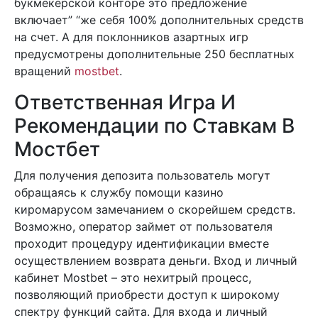
букмекерской конторе это предложение
включает” “же себя 100% дополнительных средств
на счет. А для поклонников азартных игр
предусмотрены дополнительные 250 бесплатных
вращений
mostbet
.
Ответственная Игра И
Рекомендации по Ставкам В
Мостбет
Для получения депозита пользователь могут
обращаясь к службу помощи казино
киромарусом замечанием о скорейшем средств.
Возможно, оператор займет от пользователя
проходит процедуру идентификации вместе
осуществлением возврата деньги. Вход и личный
кабинет Mostbet – это нехитрый процесс,
позволяющий приобрести доступ к широкому
спектру функций сайта. Для входа и личный