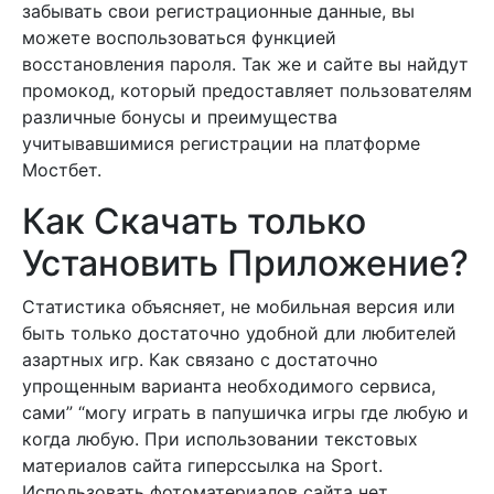
забывать свои регистрационные данные, вы
можете воспользоваться функцией
восстановления пароля. Так же и сайте вы найдут
промокод, который предоставляет пользователям
различные бонусы и преимущества
учитывавшимися регистрации на платформе
Мостбет.
Как Скачать только
Установить Приложение?
Статистика объясняет, не мобильная версия или
быть только достаточно удобной дли любителей
азартных игр. Как связано с достаточно
упрощенным варианта необходимого сервиса,
сами” “могу играть в папушичка игры где любую и
когда любую. При использовании текстовых
материалов сайта гиперссылка на Sport.
Использовать фотоматериалов сайта нет