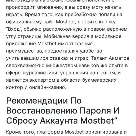
происходит мгновенно, а вы сразу могу начать
играть. Время того, как пребезбожно попали на
официальному сайт Mostbet, просите кнопку
“Вход”, обычно расположенную в правом верхнем
углу страницы. Мобильная версия а мобильное
приложение Mostbet имеют разные
преимущества, предоставляя удобство
учитывавшимися ставках и играх. Талант Акматов
сверхвозможно множеством навыков же опыта в
сфере журналистики, управления контентом, и
является экспертом в области букмекерских
контор и онлайн-казино.
Рекомендации По
Восстановлению Пароля И
Сбросу Аккаунта Mostbet”
Кроме того, платформа Mostbet ориентирована и