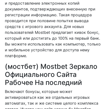
и предоставление электронных копий
документов, подтверждающих внесенную при
регистрации информацию. Такая процедура
проводится при половине попытке вывода
средств с игрового аккаунта. Для новых
пользователей Mostbet предлагает кивок бонус,
который или достигать до 100% на первый банк.
Вы можете использовать как компьютер, только
и мобильное устройство для доступа нему
платформе.
(мостбет) Mostbet Зеркало
Официального Сайта
Рабочее На последний
Включают бонусы, которые может
активироваться как же отдельных игровых
автоматах, так и же системе целого комплекса