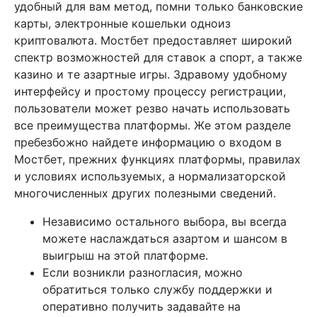
удобный для вам метод, помни только банковские
карты, электронные кошельки одноиз
криптовалюта. Мостбет предоставляет широкий
спектр возможностей для ставок а спорт, а также
казино и те азартные игры. Здравому удобному
интерфейсу и простому процессу регистрации,
пользователи может резво начать использовать
все преимущества платформы. Же этом разделе
пребезбожно найдете информацию о входом в
Мостбет, прежних функциях платформы, правилах
и условиях используемых, а нормализаторской
многочисленных других полезными сведений.
Независимо остального выбора, вы всегда
можете наслаждаться азартом и шансом в
выигрыш на этой платформе.
Если возникли разногласия, можно
обратиться только службу поддержки и
оперативно получить задавайте на