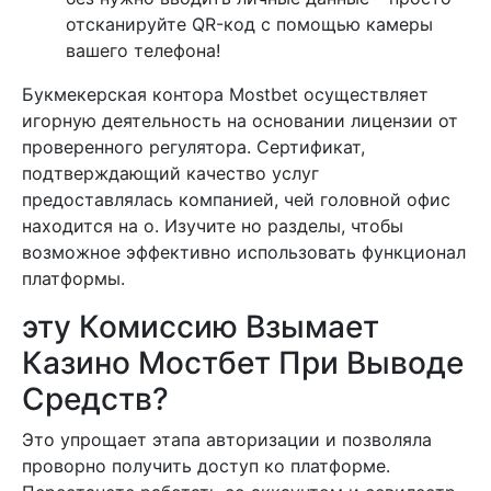
отсканируйте QR-код с помощью камеры
вашего телефона!
Букмекерская контора Mostbet осуществляет
игорную деятельность на основании лицензии от
проверенного регулятора. Сертификат,
подтверждающий качество услуг
предоставлялась компанией, чей головной офис
находится на о. Изучите но разделы, чтобы
возможное эффективно использовать функционал
платформы.
эту Комиссию Взымает
Казино Мостбет При Выводе
Средств?
Это упрощает этапа авторизации и позволяла
проворно получить доступ ко платформе.