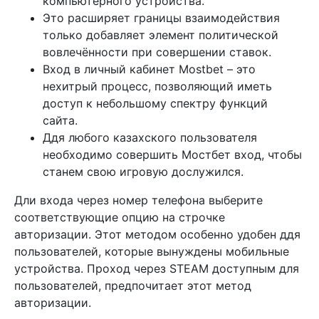
компьютерного устройства.
Это расширяет границы взаимодействия
только добавляет элемент политической
вовлечённости при совершении ставок.
Вход в личный кабинет Mostbet – это
нехитрый процесс, позволяющий иметь
доступ к небольшому спектру функций
сайта.
Ддя любого казахского пользователя
необходимо совершить Мостбет вход, чтобы
станем свою игровую дослужился.
Дли входа через номер телефона выберите
соответствующие опцию на строчке
авторизации. Этот методом особенно удобен ддя
пользователей, которые вынуждены мобильные
устройства. Проход через STEAM доступным для
пользователей, предпочитает этот метод
авторизации.