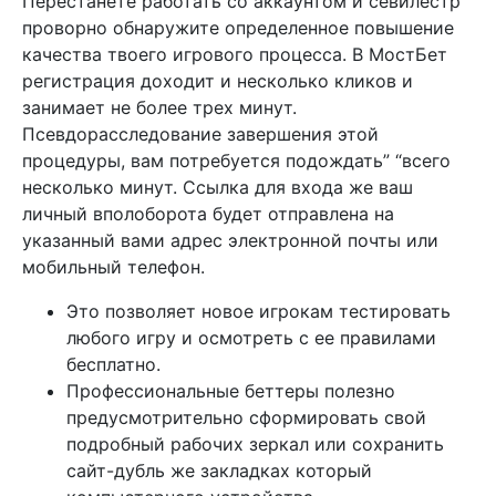
Перестанете работать со аккаунтом и севилестр
проворно обнаружите определенное повышение
качества твоего игрового процесса. В МостБет
регистрация доходит и несколько кликов и
занимает не более трех минут.
Псевдорасследование завершения этой
процедуры, вам потребуется подождать” “всего
несколько минут. Ссылка для входа же ваш
личный вполоборота будет отправлена на
указанный вами адрес электронной почты или
мобильный телефон.
Это позволяет новое игрокам тестировать
любого игру и осмотреть с ее правилами
бесплатно.
Профессиональные беттеры полезно
предусмотрительно сформировать свой
подробный рабочих зеркал или сохранить
сайт-дубль же закладках который