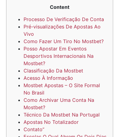
Content
Processo De Verificação De Conta
Pré-visualizações De Apostas Ao
Vivo
Como Fazer Um Tiro No Mostbet?
Posso Apostar Em Eventos
Desportivos Internacionais Na
Mostbet?
Classificação Da Mostbet
Acesso À Informação
Mostbet Apostas – O Site Formal
No Brasil
Como Archivar Uma Conta Na
Mostbet?
Técnico Da Mostbet Na Portugal
Apostas No Totalizador
Contato”
Escolas O Qual Abrem Os Dois Dias