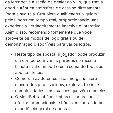
da Mostbet é a seção de dealer ao vivo, que traz a
good autêntica atmosfera de cassino diretamente”
“para a sua tela. Croupiers qualificados o guiam
pelos jogos em tempo real, proporcionando uma
experiência verdadeiramente imersiva e interativa.
Além disso, recomendo fortemente que você
aproveite os modos de jogo grátis ou de
demonstração disponíveis para vários jogos.
Neste tipo de aposta, u jogador pode produzir
um combo com várias partidas no mesmo
bilhete at the an odd é uma soma de todas as
apostas feitas.
Como um ávido entusiasta, mergulhei zero
mundo dos jogos virtuais, explorando since
complexidades e as nuances que vêm com eles.
O MostBet também atrai os usuários com
ofertas promocionais e bônus, melhorando an
experiência geral de apostas.