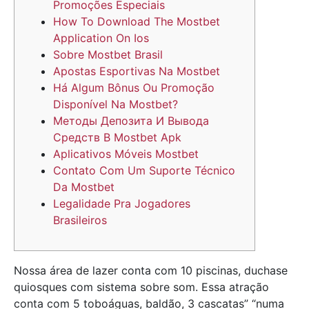
Promoções Especiais
How To Download The Mostbet
Application On Ios
Sobre Mostbet Brasil
Apostas Esportivas Na Mostbet
Há Algum Bônus Ou Promoção
Disponível Na Mostbet?
Методы Депозита И Вывода
Средств В Mostbet Apk
Aplicativos Móveis Mostbet
Contato Com Um Suporte Técnico
Da Mostbet
Legalidade Pra Jogadores
Brasileiros
Nossa área de lazer conta com 10 piscinas, duchase
quiosques com sistema sobre som. Essa atração
conta com 5 toboáguas, baldão, 3 cascatas” “numa