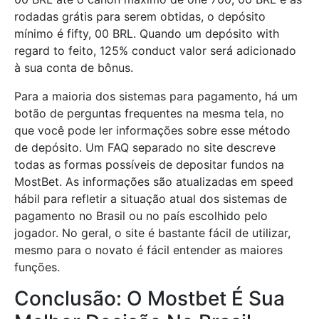
rodadas grátis para serem obtidas, o depósito
mínimo é fifty, 00 BRL. Quando um depósito with
regard to feito, 125% conduct valor será adicionado
à sua conta de bônus.
Para a maioria dos sistemas para pagamento, há um
botão de perguntas frequentes na mesma tela, no
que você pode ler informações sobre esse método
de depósito. Um FAQ separado no site descreve
todas as formas possíveis de depositar fundos na
MostBet. As informações são atualizadas em speed
hábil para refletir a situação atual dos sistemas de
pagamento no Brasil ou no país escolhido pelo
jogador. No geral, o site é bastante fácil de utilizar,
mesmo para o novato é fácil entender as maiores
funções.
Conclusão: O Mostbet É Sua