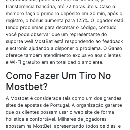
transferência bancária, até 72 horas úteis. Caso o
membro faça o primeiro depósito em 30 min, após o
registro, o bônus aumenta para 125%. O jogador está
tendo problemas para decretar o código, contudo
você pode observar que um representante do
suporte weil MostBet está respondendo ao feedback
electronic ajudando a disponer o problema. O Ganso
oferece também atendimento exclusivo aos clientes
e Wi-Fi gratuito em en totalidad o ambiente.
Como Fazer Um Tiro No
Mostbet?
A Mostbet é considerada tais como um dos grandes
sites de apostas de Portugal. A organização garante
que os clientes possam usar o web site de forma
holistica e confortável. Milhares de jogadores
apostam na MostBet. apresentando todos os dias, e