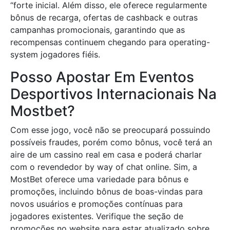
“forte inicial. Além disso, ele oferece regularmente
bônus de recarga, ofertas de cashback e outras
campanhas promocionais, garantindo que as
recompensas continuem chegando para operating-
system jogadores fiéis.
Posso Apostar Em Eventos
Desportivos Internacionais Na
Mostbet?
Com esse jogo, você não se preocupará possuindo
possíveis fraudes, porém como bônus, você terá an
aire de um cassino real em casa e poderá charlar
com o revendedor by way of chat online. Sim, a
MostBet oferece uma variedade para bônus e
promoções, incluindo bônus de boas-vindas para
novos usuários e promoções contínuas para
jogadores existentes. Verifique the seção de
promoções no website para estar atualizado sobre