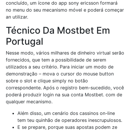
concluído, um ícone do app sony ericsson formará
no menu do seu mecanismo móvel e poderá começar
an utilizar.
Técnico Da Mostbet Em
Portugal
Nesse modo, vários milhares de dinheiro virtual serão
fornecidos, que tem a possibilidade de serem
utilizados a seu critério. Para iniciar um modo de
demonstração – mova o cursor do mouse button
sobre o slot e clique simply no botão
correspondente. Após o registro bem-sucedido, você
poderá produzir login na sua conta Mostbet. com de
qualquer mecanismo.
Além disso, um cenário dos cassinos on-line
tem teu quinhão de operadores inescrupulosos.
E se prepare, porque suas apostas podem ze