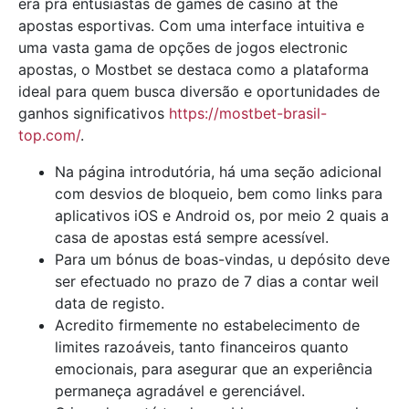
era pra entusiastas de games de casino at the
apostas esportivas. Com uma interface intuitiva e
uma vasta gama de opções de jogos electronic
apostas, o Mostbet se destaca como a plataforma
ideal para quem busca diversão e oportunidades de
ganhos significativos
https://mostbet-brasil-
top.com/
.
Na página introdutória, há uma seção adicional
com desvios de bloqueio, bem como links para
aplicativos iOS e Android os, por meio 2 quais a
casa de apostas está sempre acessível.
Para um bónus de boas-vindas, u depósito deve
ser efectuado no prazo de 7 dias a contar weil
data de registo.
Acredito firmemente no estabelecimento de
limites razoáveis, tanto financeiros quanto
emocionais, para asegurar que an experiência
permaneça agradável e gerenciável.