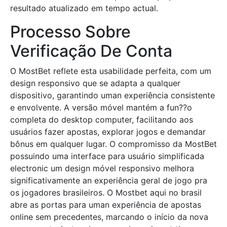
resultado atualizado em tempo actual.
Processo Sobre
Verificação De Conta
O MostBet reflete esta usabilidade perfeita, com um
design responsivo que se adapta a qualquer
dispositivo, garantindo uman experiência consistente
e envolvente. A versão móvel mantém a fun??o
completa do desktop computer, facilitando aos
usuários fazer apostas, explorar jogos e demandar
bônus em qualquer lugar. O compromisso da MostBet
possuindo uma interface para usuário simplificada
electronic um design móvel responsivo melhora
significativamente an experiência geral de jogo pra
os jogadores brasileiros. O Mostbet aqui no brasil
abre as portas para uman experiência de apostas
online sem precedentes, marcando o início da nova