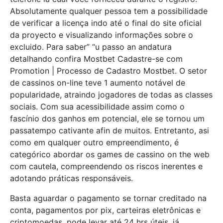
Absolutamente qualquer pessoa tem a possibilidade
de verificar a licença indo até o final do site oficial
da proyecto e visualizando informações sobre o
excluido. Para saber” “u passo an andatura
detalhando confira Mostbet Cadastre-se com
Promotion | Processo de Cadastro Mostbet. O setor
de cassinos on-line teve 1 aumento notável de
popularidade, atraindo jogadores de todas as classes
sociais. Com sua acessibilidade assim como o
fascínio dos ganhos em potencial, ele se tornou um
passatempo cativante afin de muitos. Entretanto, asi
como em qualquer outro empreendimento, é
categórico abordar os games de cassino on the web
com cautela, compreendendo os riscos inerentes e
adotando práticas responsáveis.
Basta aguardar o pagamento se tornar creditado na
conta, pagamentos por pix, carteiras eletrônicas e
criptomoedas, pode levar até 24 hrs úteis, já