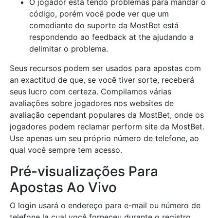
O jogador está tendo problemas para mandar o
código, porém você pode ver que um
comediante do suporte da MostBet está
respondendo ao feedback at the ajudando a
delimitar o problema.
Seus recursos podem ser usados para apostas com
an exactitud de que, se você tiver sorte, receberá
seus lucro com certeza. Compilamos várias
avaliações sobre jogadores nos websites de
avaliação cependant populares da MostBet, onde os
jogadores podem reclamar perform site da MostBet.
Use apenas um seu próprio número de telefone, ao
qual você sempre tem acesso.
Pré-visualizações Para
Apostas Ao Vivo
O login usará o endereço para e-mail ou número de
telefone la cual você forneceu durante o registro.