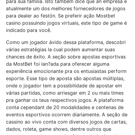
para sua família. Isto também dice que an empresa é
atualmente um dos melhores fornecedores de jogos
para dealer ao festón. Se preferir ação Mostbet
casino possuindo jogos virtuais, este tipo de game é
indicado para você.
Como um jogador ávido dessa plataforma, descobri
várias estratégias la cual podem aumentar suas
chances de êxito. A seção sobre apostas esportivas
da MostBet foi lan?ada para oferecer alguma
experiência emocionante pra os entusiastas perform
esporte. Esse tipo de aposta são apostas múltiplas,
onde o jogador tem a possibilidade de apostar em
várias partidas, como arriesgar em 2 ou mais times
pra ganhar os teus respectivos jogos. A plataforma
conta cependant de 20 modalidades e centenas de
eventos esportivos ocorrem diariamente. A seção de
cassino ao vivo conta com diversos jogos de cartas,
dados, roleta, game shows, dentre outros que