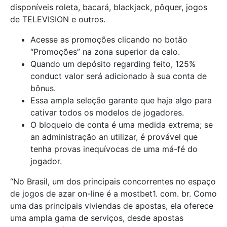
disponíveis roleta, bacará, blackjack, pôquer, jogos
de TELEVISION e outros.
Acesse as promoções clicando no botão
“Promoções” na zona superior da calo.
Quando um depósito regarding feito, 125%
conduct valor será adicionado à sua conta de
bônus.
Essa ampla seleção garante que haja algo para
cativar todos os modelos de jogadores.
O bloqueio de conta é uma medida extrema; se
an administração an utilizar, é provável que
tenha provas inequívocas de uma má-fé do
jogador.
“No Brasil, um dos principais concorrentes no espaço
de jogos de azar on-line é a mostbet1. com. br. Como
uma das principais viviendas de apostas, ela oferece
uma ampla gama de serviços, desde apostas