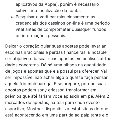
aplicativos da Apple), porém é necessário
subvertir a localização da conta.
Pesquisar e verificar minuciosamente as
credenciais dos cassinos on-line é uma periodo
vital antes de comprometer quaisquer fundos
ou informações pessoais.
Deixar o coração guiar suas apostas pode levar an
escolhas irracionais e perdas financeiras. É notable
ser objetivo e basear suas apostas em análises at the
dados concretos. Dá só uma olhada na quantidade
de jogos e apostas que ela possui pra oferecer. Vai
ser impossível não achar algo o qual te faça pensar
aquele frio mhh barriga. E se prepare, porque suas
apostas podem sony ericsson transformar em
prêmios que até fariam você aplaudir em pé. Além 2
mercados de apostas, na tela para cada evento
esportivo, Mostbet disponibiliza estatísticas do que
está acontecendo em uma partida ao palpitante e o