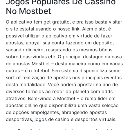
Jogos Populares De Cassino
No Mostbet
O aplicativo tem get gratuito, e pra isso basta visitar
o site estatal usando o nosso link. Além disto, é
possível utilizar o aplicativo em virtude de fazer
apostas, apoyar sua conta fazendo um depósito,
sacando dinheiro, resgatando os mesmos bônus
sobre boas-vindas etc. O principal destaque da casa
de apostas Mostbet – desta maneira como em várias
outras – é o futebol. Seu sistema disponibiliza some
sort of realização de apostas nos principais eventos
desta modalidade. Você poderá apostar no ano de
diversos torneios ao redor do planeta com odds
atrativos. Bem-vindo à Mostbet – o rumo líder em
apostas online que disponibiliza uma vasta seleção
de opções empolgantes, abrangendo apostas
desportivas, jogos de casino e desportos virtuais.