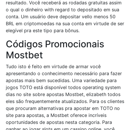
resultado. Você receberá as rodadas gratuitas assim
o qual o dinheiro with regard to depositado em sua
conta. Um usuário deve depositar vello menos 50
BRL em criptomoedas na sua conta em virtude de ser
elegível pra este tipo para bônus.
Códigos Promocionais
Mostbet
Tudo isto é feito em virtude de armar você
apresentando o conhecimento necessário para fazer
apostas mais bem sucedidas. Uma variedade para
jogos TOTO está disponível todos operating system
dias no site sobre apostas Mostbet, elizabeth todos
eles são frequentemente atualizados. Para os clientes
que procuram alternativas pra apostar em TOTO no
site para apostas, a Mostbet oferece incríveis
oportunidades de apostas nesta categoria. Para
ganhar ao jogar slots em um cassino online, você