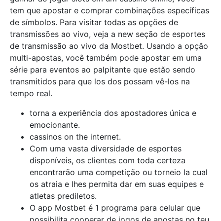
tem que apostar e comprar combinações específicas
de símbolos. Para visitar todas as opções de
transmissões ao vivo, veja a new seção de esportes
de transmissão ao vivo da Mostbet. Usando a opção
multi-apostas, você também pode apostar em uma
série para eventos ao palpitante que estão sendo
transmitidos para que los dos possam vê-los na
tempo real.
torna a experiência dos apostadores única e
emocionante.
cassinos on the internet.
Com uma vasta diversidade de esportes
disponíveis, os clientes com toda certeza
encontrarão uma competição ou torneio la cual
os atraia e lhes permita dar em suas equipes e
atletas prediletos.
O app Mostbet é 1 programa para celular que
possibilita cooperar de jogos de apostas no teu