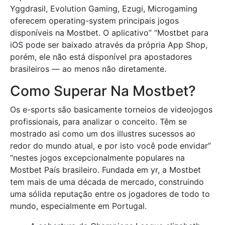
Yggdrasil, Evolution Gaming, Ezugi, Microgaming
oferecem operating-system principais jogos
disponíveis na Mostbet. O aplicativo” “Mostbet para
iOS pode ser baixado através da própria App Shop,
porém, ele não está disponível pra apostadores
brasileiros — ao menos não diretamente.
Como Superar Na Mostbet?
Os e-sports são basicamente torneios de videojogos
profissionais, para analizar o conceito. Têm se
mostrado asi como um dos illustres sucessos ao
redor do mundo atual, e por isto você pode envidar”
“nestes jogos excepcionalmente populares na
Mostbet País brasileiro. Fundada em yr, a Mostbet
tem mais de uma década de mercado, construindo
uma sólida reputação entre os jogadores de todo to
mundo, especialmente em Portugal.