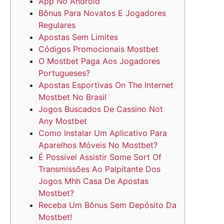
App No Android
Bônus Para Novatos E Jogadores
Regulares
Apostas Sem Limites
Códigos Promocionais Mostbet
O Mostbet Paga Aos Jogadores
Portugueses?
Apostas Esportivas On The Internet
Mostbet No Brasil
Jogos Buscados De Cassino Not
Any Mostbet
Como Instalar Um Aplicativo Para
Aparelhos Móveis No Mostbet?
É Possível Assistir Some Sort Of
Transmissões Ao Palpitante Dos
Jogos Mhh Casa De Apostas
Mostbet?
Receba Um Bônus Sem Depósito Da
Mostbet!