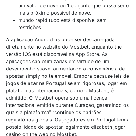
um valor de nove ou 1 conjunto que possa ser o
mais próximo possível de nove.
mundo rapid tudo está disponível sem
restrições.
A aplicação Android os pode ser descarregada
diretamente no website do Mostbet, enquanto the
versão iOS está disponível na App Store. As
aplicações são otimizadas em virtude de um
desempenho suave, aumentando a conveniência de
apostar simply no telemóvel. Embora because leis de
jogos de azar na Portugal sejam rigorosas, jogar em
plataformas internacionais, como o Mostbet, é
admitido. O Mostbet opera sob uma licença
internacional emitida durante Curaçao, garantindo os
quais a plataforma” “continue os padrões
regulatórios globais. Os jogadores em Portugal tem a
possibilidade de apostar legalmente elizabeth jogar
casino on the web no Mostbet.