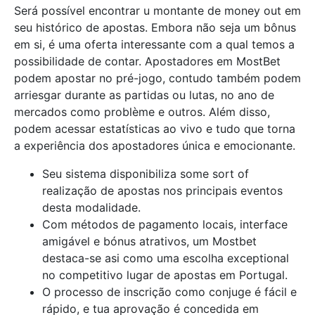
Será possível encontrar u montante de money out em
seu histórico de apostas. Embora não seja um bônus
em si, é uma oferta interessante com a qual temos a
possibilidade de contar. Apostadores em MostBet
podem apostar no pré-jogo, contudo também podem
arriesgar durante as partidas ou lutas, no ano de
mercados como problème e outros. Além disso,
podem acessar estatísticas ao vivo e tudo que torna
a experiência dos apostadores única e emocionante.
Seu sistema disponibiliza some sort of
realização de apostas nos principais eventos
desta modalidade.
Com métodos de pagamento locais, interface
amigável e bónus atrativos, um Mostbet
destaca-se asi como uma escolha exceptional
no competitivo lugar de apostas em Portugal.
O processo de inscrição como conjuge é fácil e
rápido, e tua aprovação é concedida em