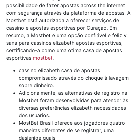
possibilidade de fazer apostas across the internet
com segurança através da plataforma de apostas. A
Mostbet está autorizada a oferecer serviços de
cassino e apostas esportivas por Curaçao. Em
resumo, a Mostbet é uma opção confiável e feliz y
sana para cassinos elizabeth apostas esportivas,
certificando-a como uma ótima casa de apostas
esportivas
mostbet
.
cassino elizabeth casa de apostas
compromissado através do choque à lavagem
sobre dinheiro.
Adicionalmente, as alternativas de registro na
Mostbet foram desenvolvidas para atender às
diversas preferências elizabeth necessidades
dos usuários.
MostBet Brasil oferece aos jogadores quatro
maneiras diferentes de se registrar, uma
dasjenige quais