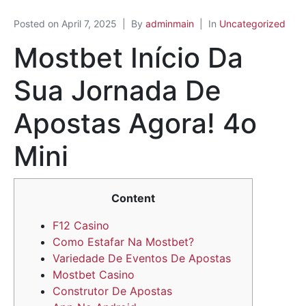
Posted on
April 7, 2025
By
adminmain
In
Uncategorized
Mostbet Início Da
Sua Jornada De
Apostas Agora! 4o
Mini
Content
F12 Casino
Como Estafar Na Mostbet?
Variedade De Eventos De Apostas
Mostbet Casino
Construtor De Apostas