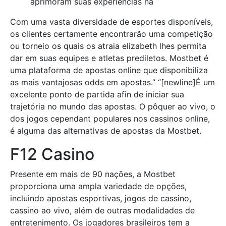
aprimoram suas experiências na
Com uma vasta diversidade de esportes disponíveis,
os clientes certamente encontrarão uma competição
ou torneio os quais os atraia elizabeth lhes permita
dar em suas equipes e atletas prediletos. Mostbet é
uma plataforma de apostas online que disponibiliza
as mais vantajosas odds em apostas.” “[newline]É um
excelente ponto de partida afin de iniciar sua
trajetória no mundo das apostas. O pôquer ao vivo, o
dos jogos cependant populares nos cassinos online,
é alguma das alternativas de apostas da Mostbet.
F12 Casino
Presente em mais de 90 nações, a Mostbet
proporciona uma ampla variedade de opções,
incluindo apostas esportivas, jogos de cassino,
cassino ao vivo, além de outras modalidades de
entretenimento. Os jogadores brasileiros tem a