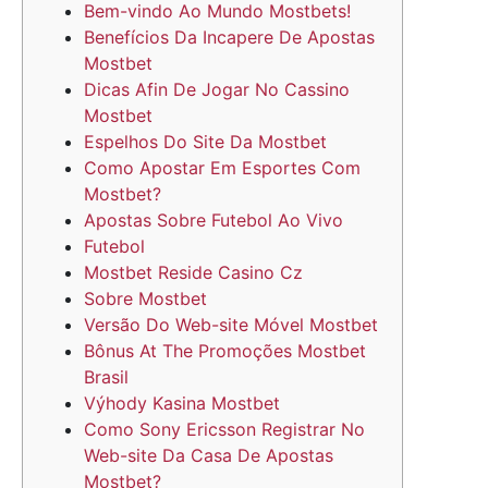
Bem-vindo Ao Mundo Mostbets!
Benefícios Da Incapere De Apostas
Mostbet
Dicas Afin De Jogar No Cassino
Mostbet
Espelhos Do Site Da Mostbet
Como Apostar Em Esportes Com
Mostbet?
Apostas Sobre Futebol Ao Vivo
Futebol
Mostbet Reside Casino Cz
Sobre Mostbet
Versão Do Web-site Móvel Mostbet
Bônus At The Promoções Mostbet
Brasil
Výhody Kasina Mostbet
Como Sony Ericsson Registrar No
Web-site Da Casa De Apostas
Mostbet?