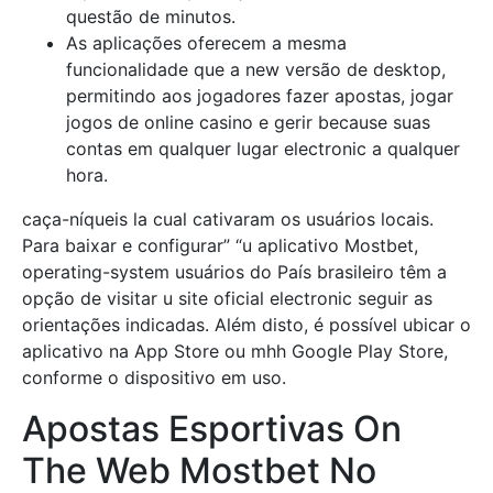
questão de minutos.
As aplicações oferecem a mesma
funcionalidade que a new versão de desktop,
permitindo aos jogadores fazer apostas, jogar
jogos de online casino e gerir because suas
contas em qualquer lugar electronic a qualquer
hora.
caça-níqueis la cual cativaram os usuários locais.
Para baixar e configurar” “u aplicativo Mostbet,
operating-system usuários do País brasileiro têm a
opção de visitar u site oficial electronic seguir as
orientações indicadas. Além disto, é possível ubicar o
aplicativo na App Store ou mhh Google Play Store,
conforme o dispositivo em uso.
Apostas Esportivas On
The Web Mostbet No