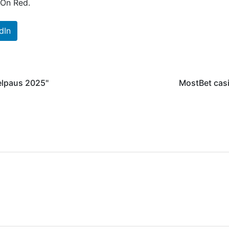
 On Red.
dIn
elpaus 2025"
MostBet casi