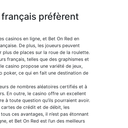
français préfèrent
es casinos en ligne, et Bet On Red en
ançaise. De plus, les joueurs peuvent
 plus de places sur la roue de la roulette.
rs français, telles que des graphismes et
 le casino propose une variété de jeux,
 poker, ce qui en fait une destination de
eurs de nombres aléatoires certifiés et à
s. En outre, le casino offre un excellent
e à toute question qu’ils pourraient avoir.
cartes de crédit et de débit, les
à tous ces avantages, il n’est pas étonnant
ne, et Bet On Red est l’un des meilleurs