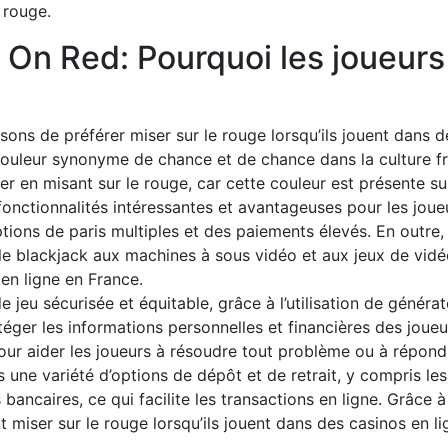
 rouge.
On Red: Pourquoi les joueurs 
ons de préférer miser sur le rouge lorsqu’ils jouent dans d
 couleur synonyme de chance et de chance dans la culture fr
r en misant sur le rouge, car cette couleur est présente sur
nctionnalités intéressantes et avantageuses pour les joueu
tions de paris multiples et des paiements élevés. En outre,
le blackjack aux machines à sous vidéo et aux jeux de vidéo
en ligne en France.
 jeu sécurisée et équitable, grâce à l’utilisation de générat
ger les informations personnelles et financières des joueur
pour aider les joueurs à résoudre tout problème ou à répondr
 une variété d’options de dépôt et de retrait, y compris les 
 bancaires, ce qui facilite les transactions en ligne. Grâce 
miser sur le rouge lorsqu’ils jouent dans des casinos en lig