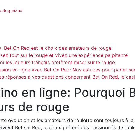
categorized
i Bet On Red est le choix des amateurs de rouge
isez tout sur le rouge et vivez une expérience palpitante
 les joueurs français préfèrent miser sur le rouge
sino en ligne avec Bet On Red: Nos astuces pour parier sur
les réponses à vos questions concernant Bet On Red, le cas
no en ligne: Pourquoi B
urs de rouge
te évolution et les amateurs de roulette sont toujours à la
intervient Bet On Red, le choix préféré des passionnés de ro