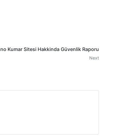
no Kumar Sitesi Hakkinda Güvenlik Raporu
Next