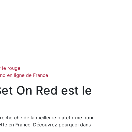
 le rouge
ino en ligne de France
et On Red est le
 recherche de la meilleure plateforme pour
ulette en France. Découvrez pourquoi dans