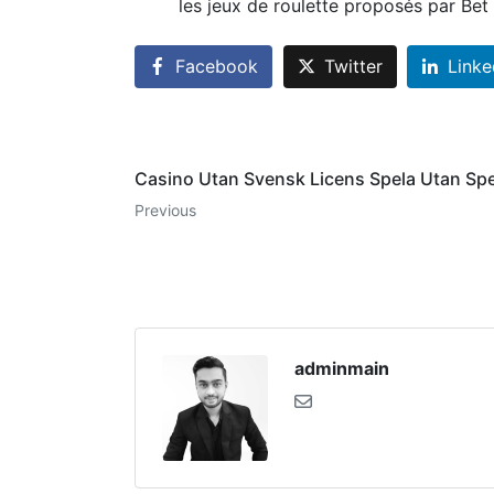
les jeux de roulette proposés par Bet
Facebook
Twitter
Linke
Casino Utan Svensk Licens Spela Utan Sp
Previous
adminmain