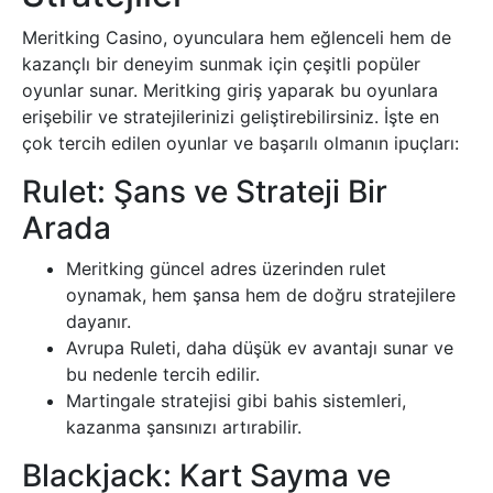
Meritking Casino, oyunculara hem eğlenceli hem de
kazançlı bir deneyim sunmak için çeşitli popüler
oyunlar sunar. Meritking giriş yaparak bu oyunlara
erişebilir ve stratejilerinizi geliştirebilirsiniz. İşte en
çok tercih edilen oyunlar ve başarılı olmanın ipuçları:
Rulet: Şans ve Strateji Bir
Arada
Meritking güncel adres üzerinden rulet
oynamak, hem şansa hem de doğru stratejilere
dayanır.
Avrupa Ruleti, daha düşük ev avantajı sunar ve
bu nedenle tercih edilir.
Martingale stratejisi gibi bahis sistemleri,
kazanma şansınızı artırabilir.
Blackjack: Kart Sayma ve