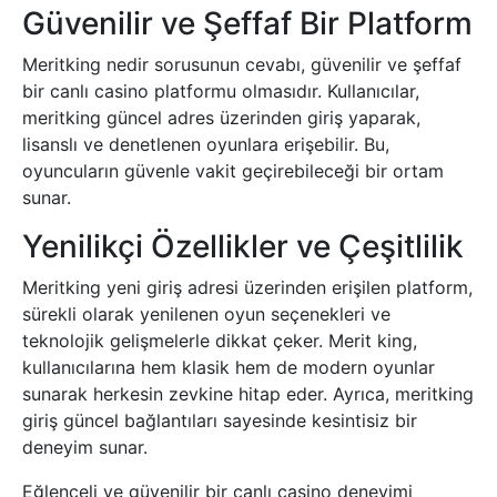
Güvenilir ve Şeffaf Bir Platform
Meritking nedir sorusunun cevabı, güvenilir ve şeffaf
bir canlı casino platformu olmasıdır. Kullanıcılar,
meritking güncel adres üzerinden giriş yaparak,
lisanslı ve denetlenen oyunlara erişebilir. Bu,
oyuncuların güvenle vakit geçirebileceği bir ortam
sunar.
Yenilikçi Özellikler ve Çeşitlilik
Meritking yeni giriş adresi üzerinden erişilen platform,
sürekli olarak yenilenen oyun seçenekleri ve
teknolojik gelişmelerle dikkat çeker. Merit king,
kullanıcılarına hem klasik hem de modern oyunlar
sunarak herkesin zevkine hitap eder. Ayrıca, meritking
giriş güncel bağlantıları sayesinde kesintisiz bir
deneyim sunar.
Eğlenceli ve güvenilir bir canlı casino deneyimi