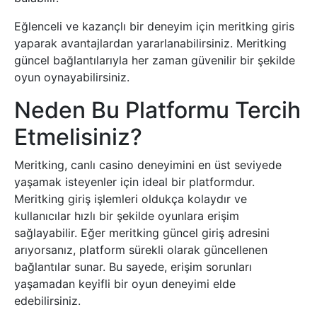
Eğlenceli ve kazançlı bir deneyim için meritking giris
yaparak avantajlardan yararlanabilirsiniz. Meritking
güncel bağlantılarıyla her zaman güvenilir bir şekilde
oyun oynayabilirsiniz.
Neden Bu Platformu Tercih
Etmelisiniz?
Meritking, canlı casino deneyimini en üst seviyede
yaşamak isteyenler için ideal bir platformdur.
Meritking giriş işlemleri oldukça kolaydır ve
kullanıcılar hızlı bir şekilde oyunlara erişim
sağlayabilir. Eğer meritking güncel giriş adresini
arıyorsanız, platform sürekli olarak güncellenen
bağlantılar sunar. Bu sayede, erişim sorunları
yaşamadan keyifli bir oyun deneyimi elde
edebilirsiniz.