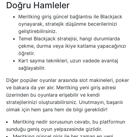
Doğru Hamleler
Meritking giriş güncel bağlantısı ile Blackjack
oynayarak, stratejik düşünme becerilerinizi
geliştirebilirsiniz.
Temel Blackjack stratejisi, hangi durumlarda
çekme, durma veya ikiye katlama yapacağınızı
öğretir.
Kart sayma teknikleri, uzun vadede avantaj
sağlayabilir.
Diğer popüler oyunlar arasında slot makineleri, poker
ve bakara da yer alır. Meritking yeni giriş adresi
üzerinden bu oyunlara erişebilir ve kendi
stratejilerinizi oluşturabilirsiniz. Unutmayın, başarılı
olmak için hem şans hem de bilgi gereklidir!
Meritking nedir sorusunun cevabı, bu platformun
sunduğu geniş oyun yelpazesinde gizlidir.
Meritking güncel giriş ile her zaman en yeni