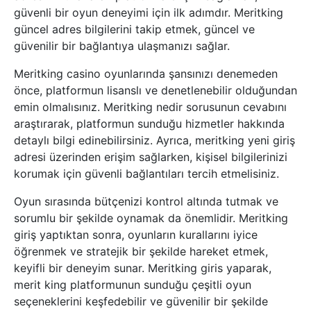
güvenli bir oyun deneyimi için ilk adımdır. Meritking
güncel adres bilgilerini takip etmek, güncel ve
güvenilir bir bağlantıya ulaşmanızı sağlar.
Meritking casino oyunlarında şansınızı denemeden
önce, platformun lisanslı ve denetlenebilir olduğundan
emin olmalısınız. Meritking nedir sorusunun cevabını
araştırarak, platformun sunduğu hizmetler hakkında
detaylı bilgi edinebilirsiniz. Ayrıca, meritking yeni giriş
adresi üzerinden erişim sağlarken, kişisel bilgilerinizi
korumak için güvenli bağlantıları tercih etmelisiniz.
Oyun sırasında bütçenizi kontrol altında tutmak ve
sorumlu bir şekilde oynamak da önemlidir. Meritking
giriş yaptıktan sonra, oyunların kurallarını iyice
öğrenmek ve stratejik bir şekilde hareket etmek,
keyifli bir deneyim sunar. Meritking giris yaparak,
merit king platformunun sunduğu çeşitli oyun
seçeneklerini keşfedebilir ve güvenilir bir şekilde