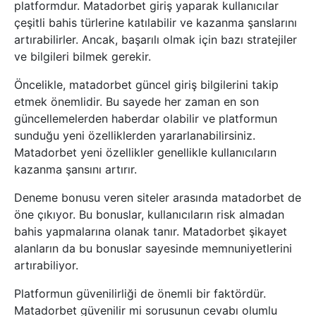
platformdur. Matadorbet giriş yaparak kullanıcılar
çeşitli bahis türlerine katılabilir ve kazanma şanslarını
artırabilirler. Ancak, başarılı olmak için bazı stratejiler
ve bilgileri bilmek gerekir.
Öncelikle, matadorbet güncel giriş bilgilerini takip
etmek önemlidir. Bu sayede her zaman en son
güncellemelerden haberdar olabilir ve platformun
sunduğu yeni özelliklerden yararlanabilirsiniz.
Matadorbet yeni özellikler genellikle kullanıcıların
kazanma şansını artırır.
Deneme bonusu veren siteler arasında matadorbet de
öne çıkıyor. Bu bonuslar, kullanıcıların risk almadan
bahis yapmalarına olanak tanır. Matadorbet şikayet
alanların da bu bonuslar sayesinde memnuniyetlerini
artırabiliyor.
Platformun güvenilirliği de önemli bir faktördür.
Matadorbet güvenilir mi sorusunun cevabı olumlu