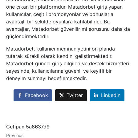
öne çıkan bir platformdur. Matadorbet giriş yapan
kullanıcılar, çeşitli promosyonlar ve bonuslarla
avantajlı bir şekilde oyunlara katılabilirler. Bu
avantajlar, Matadorbet güvenilir mi sorusunu daha da
güçlendirmektedir.
Matadorbet, kullanıcı memnuniyetini ön planda
tutarak sürekli olarak kendini geliştirmektedir.
Matadorbet güncel giriş bilgileri ve destek hizmetleri
sayesinde, kullanıcılarına güvenli ve keyifli bir
deneyim sunmayı hedeflemektedir.
Facebook
Twitter
LinkedIn
Cefipan 5a8637d9
Previous