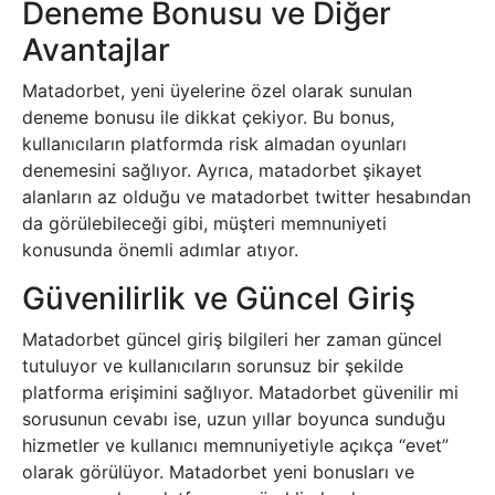
Deneme Bonusu ve Diğer
Avantajlar
Matadorbet, yeni üyelerine özel olarak sunulan
deneme bonusu ile dikkat çekiyor. Bu bonus,
kullanıcıların platformda risk almadan oyunları
denemesini sağlıyor. Ayrıca, matadorbet şikayet
alanların az olduğu ve matadorbet twitter hesabından
da görülebileceği gibi, müşteri memnuniyeti
konusunda önemli adımlar atıyor.
Güvenilirlik ve Güncel Giriş
Matadorbet güncel giriş bilgileri her zaman güncel
tutuluyor ve kullanıcıların sorunsuz bir şekilde
platforma erişimini sağlıyor. Matadorbet güvenilir mi
sorusunun cevabı ise, uzun yıllar boyunca sunduğu
hizmetler ve kullanıcı memnuniyetiyle açıkça “evet”
olarak görülüyor. Matadorbet yeni bonusları ve