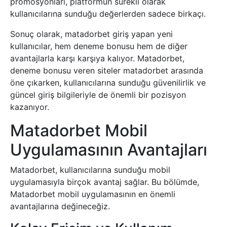
promosyonları, platformun sürekli olarak
kullanıcılarına sunduğu değerlerden sadece birkaçı.
Sonuç olarak, matadorbet giriş yapan yeni
kullanıcılar, hem deneme bonusu hem de diğer
avantajlarla karşı karşıya kalıyor. Matadorbet,
deneme bonusu veren siteler matadorbet arasında
öne çıkarken, kullanıcılarına sunduğu güvenilirlik ve
güncel giriş bilgileriyle de önemli bir pozisyon
kazanıyor.
Matadorbet Mobil
Uygulamasının Avantajları
Matadorbet, kullanıcılarına sunduğu mobil
uygulamasıyla birçok avantaj sağlar. Bu bölümde,
Matadorbet mobil uygulamasının en önemli
avantajlarına değineceğiz.