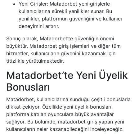
Yeni Girişler: Matadorbet yeni girişlerle
kullanıcılarına sürekli yenilikler sunar. Bu
yenilikler, platformun güvenliğini ve kullanıcı
deneyimini artırır.
Sonuç olarak, Matadorbet’te güvenliğin önemi
büyüktür. Matadorbet giriş işlemleri ve diğer tüm
hizmetler, kullanıcıların güvenini kazanmak için
titizlikle yürütülmektedir.
Matadorbet’te Yeni Üyelik
Bonusları
Matadorbet, kullanıcılarına sunduğu çeşitli bonuslarla
dikkat çekiyor. Özellikle yeni üyelik bonusları,
platforma katılan oyunculara büyük avantajlar
sağlıyor. Bu bölümde, matadorbet giriş yapan yeni
kullanıcıların neler kazanabileceğini inceleyeceğiz.