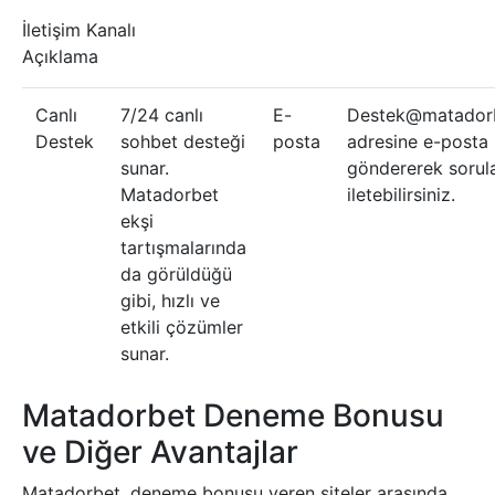
İletişim Kanalı
Açıklama
Canlı
7/24 canlı
E-
Destek@matador
Destek
sohbet desteği
posta
adresine e-posta
sunar.
göndererek sorula
Matadorbet
iletebilirsiniz.
ekşi
tartışmalarında
da görüldüğü
gibi, hızlı ve
etkili çözümler
sunar.
Matadorbet Deneme Bonusu
ve Diğer Avantajlar
Matadorbet, deneme bonusu veren siteler arasında