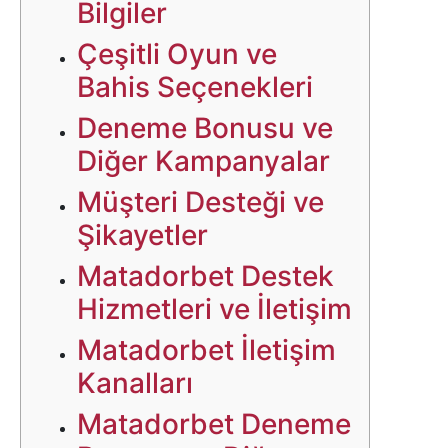
Bilgiler
Çeşitli Oyun ve
Bahis Seçenekleri
Deneme Bonusu ve
Diğer Kampanyalar
Müşteri Desteği ve
Şikayetler
Matadorbet Destek
Hizmetleri ve İletişim
Matadorbet İletişim
Kanalları
Matadorbet Deneme