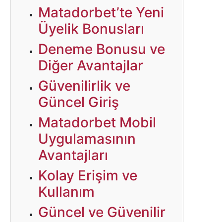
Matadorbet’te Yeni
Üyelik Bonusları
Deneme Bonusu ve
Diğer Avantajlar
Güvenilirlik ve
Güncel Giriş
Matadorbet Mobil
Uygulamasının
Avantajları
Kolay Erişim ve
Kullanım
Güncel ve Güvenilir