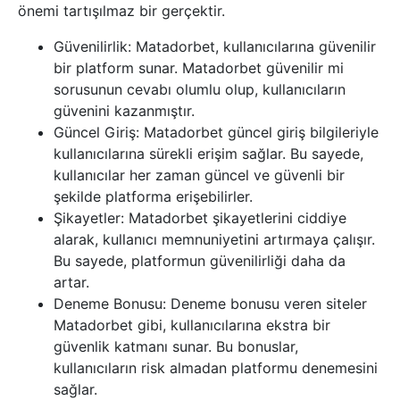
önemi tartışılmaz bir gerçektir.
Güvenilirlik: Matadorbet, kullanıcılarına güvenilir
bir platform sunar. Matadorbet güvenilir mi
sorusunun cevabı olumlu olup, kullanıcıların
güvenini kazanmıştır.
Güncel Giriş: Matadorbet güncel giriş bilgileriyle
kullanıcılarına sürekli erişim sağlar. Bu sayede,
kullanıcılar her zaman güncel ve güvenli bir
şekilde platforma erişebilirler.
Şikayetler: Matadorbet şikayetlerini ciddiye
alarak, kullanıcı memnuniyetini artırmaya çalışır.
Bu sayede, platformun güvenilirliği daha da
artar.
Deneme Bonusu: Deneme bonusu veren siteler
Matadorbet gibi, kullanıcılarına ekstra bir
güvenlik katmanı sunar. Bu bonuslar,
kullanıcıların risk almadan platformu denemesini
sağlar.