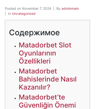
Posted on
November 7, 2024
By
adminmain
In
Uncategorized
Содержимое
Matadorbet Slot
Oyunlarının
Özellikleri
Matadorbet
Bahislerinde Nasıl
Kazanılır?
Matadorbet’te
Güvenliğin Önemi