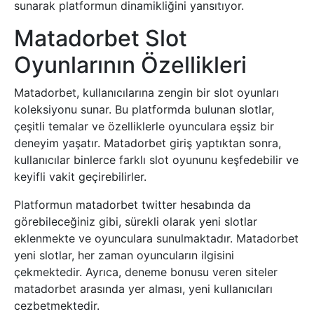
sunarak platformun dinamikliğini yansıtıyor.
Matadorbet Slot
Oyunlarının Özellikleri
Matadorbet, kullanıcılarına zengin bir slot oyunları
koleksiyonu sunar. Bu platformda bulunan slotlar,
çeşitli temalar ve özelliklerle oyunculara eşsiz bir
deneyim yaşatır. Matadorbet giriş yaptıktan sonra,
kullanıcılar binlerce farklı slot oyununu keşfedebilir ve
keyifli vakit geçirebilirler.
Platformun matadorbet twitter hesabında da
görebileceğiniz gibi, sürekli olarak yeni slotlar
eklenmekte ve oyunculara sunulmaktadır. Matadorbet
yeni slotlar, her zaman oyuncuların ilgisini
çekmektedir. Ayrıca, deneme bonusu veren siteler
matadorbet arasında yer alması, yeni kullanıcıları
cezbetmektedir.