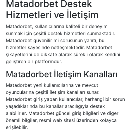
Matadorbet Destek
Hizmetleri ve İletişim
Matadorbet, kullanıcılarına kaliteli bir deneyim
sunmak için çeşitli destek hizmetleri sunmaktadır.
Matadorbet güvenilir mi sorusunun yanıtı, bu
hizmetler sayesinde netleşmektedir. Matadorbet
şikayetlerini de dikkate alarak sürekli olarak kendini
geliştiren bir platformdur.
Matadorbet İletişim Kanalları
Matadorbet yeni kullanıcılarına ve mevcut
oyuncularına çeşitli iletişim kanalları sunar.
Matadorbet giriş yapan kullanıcılar, herhangi bir sorun
yaşadıklarında bu kanallar aracılığıyla destek
alabilirler. Matadorbet güncel giriş bilgileri ve diğer
önemli bilgiler, resmi web sitesi üzerinden kolayca
erişilebilir.