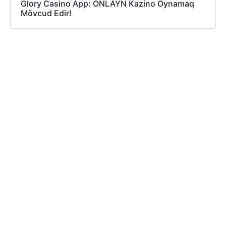
Glory Casino App: ONLAYN Kazino Oynamaq
Mövcud Edir!