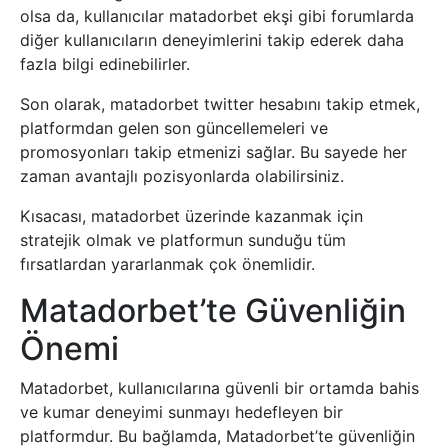
olsa da, kullanıcılar matadorbet ekşi gibi forumlarda
diğer kullanıcıların deneyimlerini takip ederek daha
fazla bilgi edinebilirler.
Son olarak, matadorbet twitter hesabını takip etmek,
platformdan gelen son güncellemeleri ve
promosyonları takip etmenizi sağlar. Bu sayede her
zaman avantajlı pozisyonlarda olabilirsiniz.
Kısacası, matadorbet üzerinde kazanmak için
stratejik olmak ve platformun sunduğu tüm
fırsatlardan yararlanmak çok önemlidir.
Matadorbet’te Güvenliğin
Önemi
Matadorbet, kullanıcılarına güvenli bir ortamda bahis
ve kumar deneyimi sunmayı hedefleyen bir
platformdur. Bu bağlamda, Matadorbet’te güvenliğin