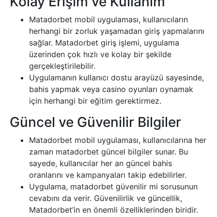
Kolay Erişim ve Kullanım
Matadorbet mobil uygulaması, kullanıcıların
herhangi bir zorluk yaşamadan giriş yapmalarını
sağlar. Matadorbet giriş işlemi, uygulama
üzerinden çok hızlı ve kolay bir şekilde
gerçekleştirilebilir.
Uygulamanın kullanıcı dostu arayüzü sayesinde,
bahis yapmak veya casino oyunları oynamak
için herhangi bir eğitim gerektirmez.
Güncel ve Güvenilir Bilgiler
Matadorbet mobil uygulaması, kullanıcılarına her
zaman matadorbet güncel bilgiler sunar. Bu
sayede, kullanıcılar her an güncel bahis
oranlarını ve kampanyaları takip edebilirler.
Uygulama, matadorbet güvenilir mi sorusunun
cevabını da verir. Güvenilirlik ve güncellik,
Matadorbet’in en önemli özelliklerinden biridir.