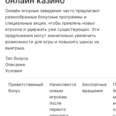
онлайн казино
Онлайн игорные заведения часто предлагают
разнообразные бонусные программы и
специальные акции, чтобы привлечь новых
игроков и удержать уже существующих. Эти
предложения могут значительно увеличить
возможности для игры и повысить шансы на
выигрыш.
Тип бонуса
Описание
Условия
Приветственный
Начисляется
Бесплатные
П
бонус
новым
вращения
б
игрокам
м
после
и
первого
о
депозита.
с