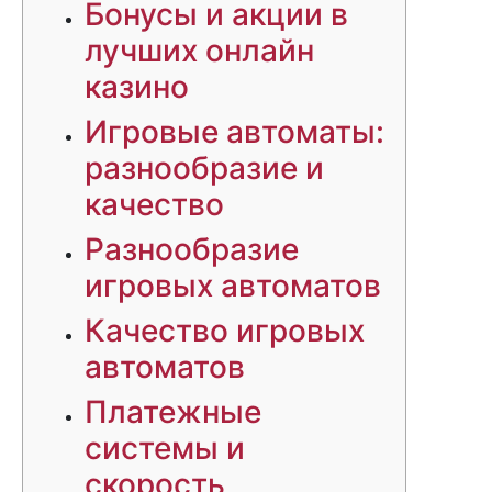
Бонусы и акции в
лучших онлайн
казино
Игровые автоматы:
разнообразие и
качество
Разнообразие
игровых автоматов
Качество игровых
автоматов
Платежные
системы и
скорость