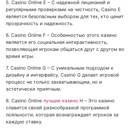
5. Casino Online E – С надежной лицензией и
регулярными проверками на честность, Casino E
является безопасным выбором для тех, кто ценит
прозрачность и надежность.
6. Casino Online F – Особенностью этого казино
является его социальная интерактивность,
позволяющая игрокам общаться друг с другом во
время игры.
7. Casino Online G – С уникальным подходом к
дизайну и интерфейсу, Casino G делает игровой
процесс не только захватывающим, но и
эстетически приятным.
8. Casino Online
лучшие казино
H – Это казино
славится своей разнообразной программой
лояльности, которая вознаграждает игроков за
каждую ставку.