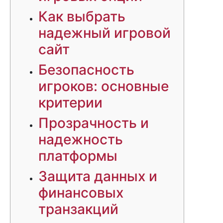
Как выбрать
надежный игровой
сайт
Безопасность
игроков: основные
критерии
Прозрачность и
надежность
платформы
Защита данных и
финансовых
транзакций