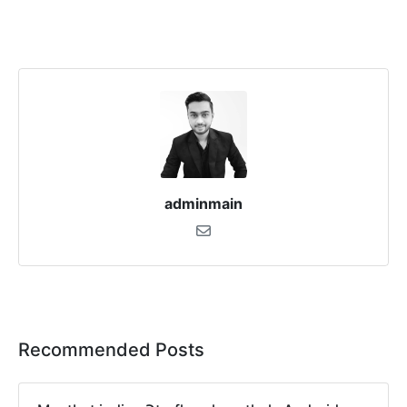
adminmain
Recommended Posts