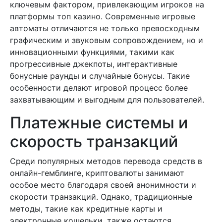
ключевым фактором, привлекающим игроков на
платформы топ казино. Современные игровые
автоматы отличаются не только превосходным
графическим и звуковым сопровождением, но и
инновационными функциями, такими как
прогрессивные джекпоты, интерактивные
бонусные раунды и случайные бонусы. Такие
особенности делают игровой процесс более
захватывающим и выгодным для пользователей.
Платежные системы и
скорость транзакций
Среди популярных методов перевода средств в
онлайн-гемблинге, криптовалюты занимают
особое место благодаря своей анонимности и
скорости транзакций. Однако, традиционные
методы, такие как кредитные карты и
электронные кошельки, также остаются