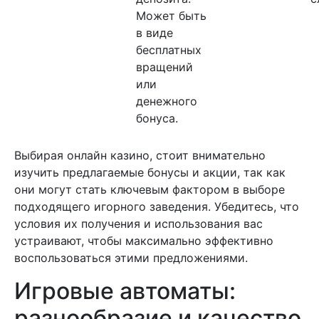
Может быть
в виде
бесплатных
вращений
или
денежного
бонуса.
Выбирая онлайн казино, стоит внимательно
изучить предлагаемые бонусы и акции, так как
они могут стать ключевым фактором в выборе
подходящего игорного заведения. Убедитесь, что
условия их получения и использования вас
устраивают, чтобы максимально эффективно
воспользоваться этими предложениями.
Игровые автоматы:
разнообразие и качество