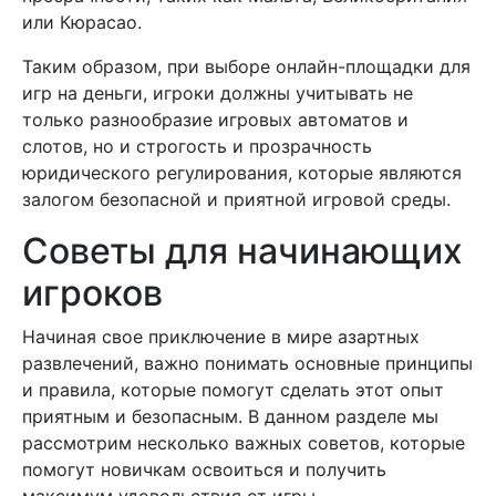
или Кюрасао.
Таким образом, при выборе онлайн-площадки для
игр на деньги, игроки должны учитывать не
только разнообразие игровых автоматов и
слотов, но и строгость и прозрачность
юридического регулирования, которые являются
залогом безопасной и приятной игровой среды.
Советы для начинающих
игроков
Начиная свое приключение в мире азартных
развлечений, важно понимать основные принципы
и правила, которые помогут сделать этот опыт
приятным и безопасным. В данном разделе мы
рассмотрим несколько важных советов, которые
помогут новичкам освоиться и получить