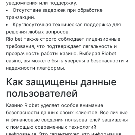
уведомления или поддержку.
Отсутствие задержек при обработке
транзакций.
Круглосуточная техническая поддержка для
решения любых вопросов.
Rio bet также строго соблюдает лицензионные
требования, что подтверждает легальность и
прозрачность работы казино. Выбирая Riobet
casino, вы можете быть уверены в безопасности и
надежности платформы.
Как защищены данные
пользователей
Казино Riobet уделяет особое внимание
безопасности данных своих клиентов. Все личные
и финансовые сведения пользователей защищены
с помощью современных технологий
шифрования. Это гарантирует, что информация,