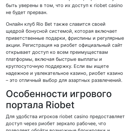
быть уверены в том, что их доступ к riobet casino
не будет прерван.
Онлайн клуб Rio Bet также славится своей
щедрой бонусной системой, которая включает
приветственные подарки, фриспины и регулярные
акции. Регистрация на риобет официальный сайт
открывает доступ ко всем преимуществам
платформы, включая быстрые выплаты и
круглосуточную поддержку. Если вы ищете
надежное и увлекательное казино, риобет казино
– это отличный выбор для азартных развлечений.
Особенности игрового
портала Riobet
Для удобства игроков riobet casino предоставляет
доступ через риобет зеркало рабочее, что
позволяет обойти возможные блокировки и