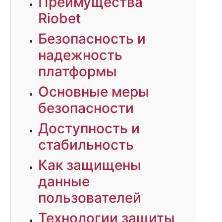
Преимущества
Riobet
Безопасность и
надежность
платформы
Основные меры
безопасности
Доступность и
стабильность
Как защищены
данные
пользователей
Технологии защиты