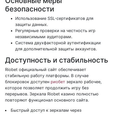
Основные меры
безопасности
Использование SSL-сертификатов для
защиты данных.
Регулярные проверки на честность игр
независимыми аудиторами.
Система двухфакторной аутентификации
для дополнительной защиты аккаунтов.
Доступность и стабильность
Riobet официальный сайт обеспечивает
стабильную работу платформы. В случае
блокировок доступен
риобет
зеркало рабочее,
которое позволяет продолжить игру без
перерывов. Зеркала Riobet казино полностью
повторяют функционал основного сайта.
Быстрый доступ к зеркалам через