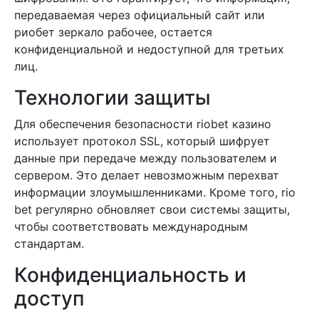
передаваемая через официальный сайт или
риобет зеркало рабочее, остается
конфиденциальной и недоступной для третьих
лиц.
Технологии защиты
Для обеспечения безопасности riobet казино
использует протокол SSL, который шифрует
данные при передаче между пользователем и
сервером. Это делает невозможным перехват
информации злоумышленниками. Кроме того, rio
bet регулярно обновляет свои системы защиты,
чтобы соответствовать международным
стандартам.
Конфиденциальность и
доступ