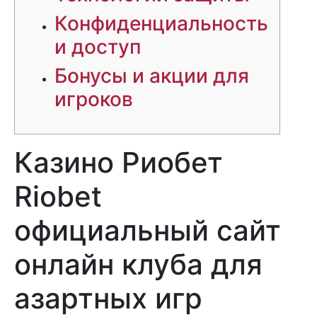
Конфиденциальность
и доступ
Бонусы и акции для
игроков
Казино Риобет
Riobet
официальный сайт
онлайн клуба для
азартных игр