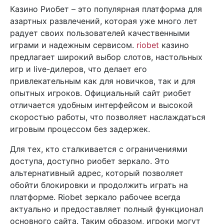
Казино Риобет – это популярная платформа для
азартных развлечений, которая уже много лет
радует своих пользователей качественными
играми и надежным сервисом.
riobet
казино
предлагает широкий выбор слотов, настольных
игр и live-дилеров, что делает его
привлекательным как для новичков, так и для
опытных игроков. Официальный сайт риобет
отличается удобным интерфейсом и высокой
скоростью работы, что позволяет наслаждаться
игровым процессом без задержек.
Для тех, кто сталкивается с ограничениями
доступа, доступно риобет зеркало. Это
альтернативный адрес, который позволяет
обойти блокировки и продолжить играть на
платформе. Riobet зеркало рабочее всегда
актуально и предоставляет полный функционал
основного сайта. Таким образом, игроки могут