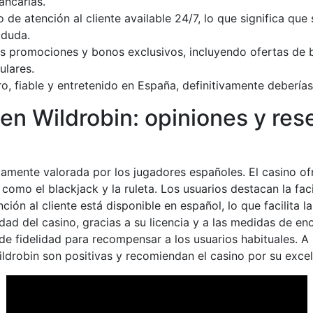
ancarias.
 de atención al cliente available 24/7, lo que significa qu
 duda.
es promociones y bonos exclusivos, incluyendo ofertas de 
ulares.
o, fiable y entretenido en España, definitivamente deberías
 en Wildrobin: opiniones y re
ltamente valorada por los jugadores españoles. El casino o
omo el blackjack y la ruleta. Los usuarios destacan la faci
nción al cliente está disponible en español, lo que facilita
idad del casino, gracias a su licencia y a las medidas de e
de fidelidad para recompensar a los usuarios habituales. A 
ldrobin son positivas y recomiendan el casino por su excel