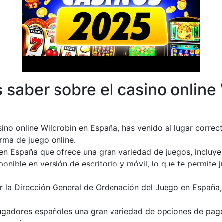
 saber sobre el casino online
ino online Wildrobin en España, has venido al lugar correc
rma de juego online.
 en España que ofrece una gran variedad de juegos, incluyen
sponible en versión de escritorio y móvil, lo que te permite 
r la Dirección General de Ordenación del Juego en España, l
 jugadores españoles una gran variedad de opciones de pago,