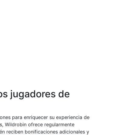
os jugadores de
ones para enriquecer su experiencia de
s, Wildrobin ofrece regularmente
n reciben bonificaciones adicionales y