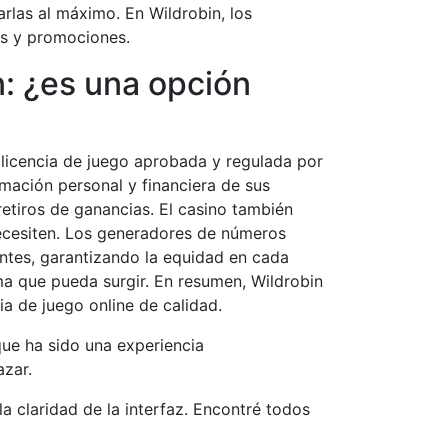
rlas al máximo. En Wildrobin, los
os y promociones.
n: ¿es una opción
 licencia de juego aprobada y regulada por
rmación personal y financiera de sus
etiros de ganancias. El casino también
ecesiten. Los generadores de números
ntes, garantizando la equidad en cada
ma que pueda surgir. En resumen, Wildrobin
a de juego online de calidad.
que ha sido una experiencia
zar.
a claridad de la interfaz. Encontré todos