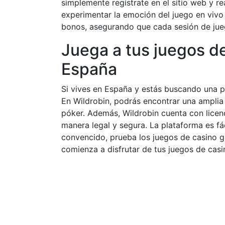
simplemente regístrate en el sitio web y r
experimentar la emoción del juego en vivo
bonos, asegurando que cada sesión de juego
Juega a tus juegos de
España
Si vives en España y estás buscando una pl
En Wildrobin, podrás encontrar una amplia
póker. Además, Wildrobin cuenta con licenc
manera legal y segura. La plataforma es fá
convencido, prueba los juegos de casino g
comienza a disfrutar de tus juegos de casi