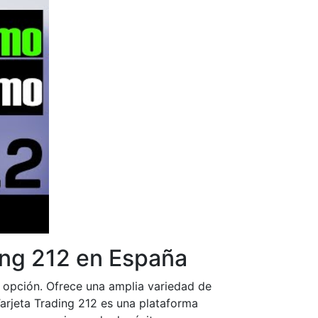
ding 212 en España
e opción. Ofrece una amplia variedad de
arjeta Trading 212 es una plataforma