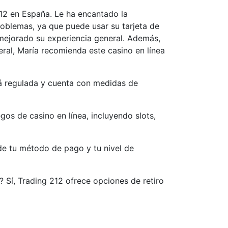
212 en España. Le ha encantado la
roblemas, ya que puede usar su tarjeta de
 mejorado su experiencia general. Además,
neral, María recomienda este casino en línea
tá regulada y cuenta con medidas de
os de casino en línea, incluyendo slots,
 de tu método de pago y tu nivel de
? Sí, Trading 212 ofrece opciones de retiro