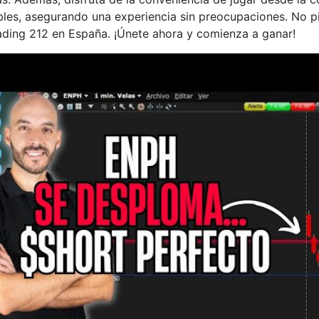
les, asegurando una experiencia sin preocupaciones. No pi
rading 212 en España. ¡Únete ahora y comienza a ganar!