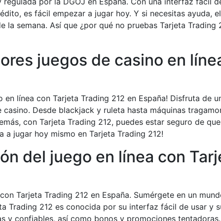
y regulada por la DGOJ en España. Con una interfaz fácil 
dito, es fácil empezar a jugar hoy. Y si necesitas ayuda, el
 de la semana. Así que ¿por qué no pruebas Tarjeta Trading 
jores juegos de casino en líne
o en línea con Tarjeta Trading 212 en España! Disfruta de 
 casino. Desde blackjack y ruleta hasta máquinas tragamon
emás, con Tarjeta Trading 212, puedes estar seguro de que
za a jugar hoy mismo en Tarjeta Trading 212!
n del juego en línea con Tarj
 con Tarjeta Trading 212 en España. Sumérgete en un mund
a Trading 212 es conocida por su interfaz fácil de usar y s
s y confiables, así como bonos y promociones tentadoras.