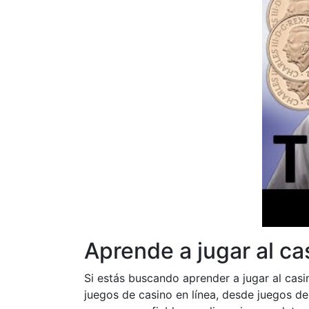
Aprende a jugar al ca
Si estás buscando aprender a jugar al casi
juegos de casino en línea, desde juegos d