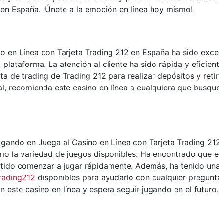
2 en España. ¡Únete a la emoción en línea hoy mismo!
no en Línea con Tarjeta Trading 212 en España ha sido exce
a plataforma. La atención al cliente ha sido rápida y eficie
ta de trading de Trading 212 para realizar depósitos y reti
al, recomienda este casino en línea a cualquiera que busq
gando en Juega al Casino en Línea con Tarjeta Trading 21
omo la variedad de juegos disponibles. Ha encontrado que el
mitido comenzar a jugar rápidamente. Además, ha tenido una
rading212
disponibles para ayudarlo con cualquier pregunta
 este casino en línea y espera seguir jugando en el futuro.