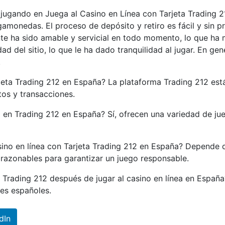
a jugando en Juega al Casino en Línea con Tarjeta Trading 
gamonedas. El proceso de depósito y retiro es fácil y sin p
ente ha sido amable y servicial en todo momento, lo que ha
dad del sitio, lo que le ha dado tranquilidad al jugar. En ge
.
arjeta Trading 212 en España? La plataforma Trading 212 es
os y transacciones.
 en Trading 212 en España? Sí, ofrecen una variedad de jueg
casino en línea con Tarjeta Trading 212 en España? Depende
s razonables para garantizar un juego responsable.
 Trading 212 después de jugar al casino en línea en España
res españoles.
dIn