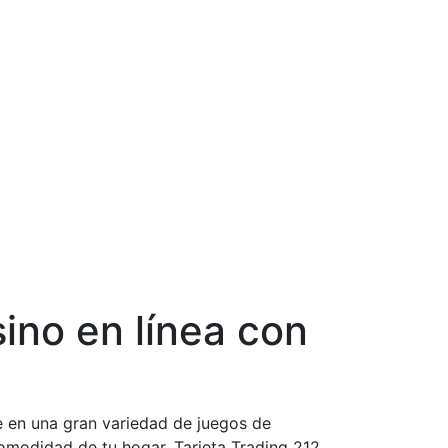
ino en línea con
e en una gran variedad de juegos de
comodidad de tu hogar. Tarjeta Trading 212