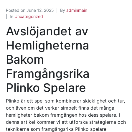
Posted on
June 12, 2025
By
adminmain
In
Uncategorized
Avslöjandet av
Hemligheterna
Bakom
Framgångsrika
Plinko Spelare
Plinko är ett spel som kombinerar skicklighet och tur,
och även om det verkar simpelt finns det många
hemligheter bakom framgången hos dess spelare. I
denna artikel kommer vi att utforska strategierna och
teknikerna som framgångsrika Plinko spelare