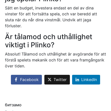
Sätt en budget, investera endast en del av dina
vinster för att fortsätta spela, och var beredd att
sluta när du når dina vinstmål. Undvik att jaga
förluster.
Är tålamod och uthållighet
viktigt i Plinko?
Absolut! Tålamod och uthållighet är avgörande för att
förstå spelets mekanik och för att vara framgångsrik
över tiden.
Facebook
Twitter
LinkedIn
битзамо