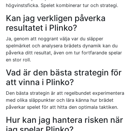
högvinstsficka. Spelet kombinerar tur och strategi.
Kan jag verkligen påverka
resultatet i Plinko?
Ja, genom att noggrant välja var du släpper
spelmärket och analysera brädets dynamik kan du
påverka ditt resultat, även om tur fortfarande spelar
en stor roll.
Vad är den bästa strategin för
att vinna i Plinko?
Den bästa strategin är att regelbundet experimentera
med olika släppunkter och lära känna hur brädet
påverkar spelet för att hitta den optimala taktiken.
Hur kan jag hantera risken när
jag spelar Plinko?