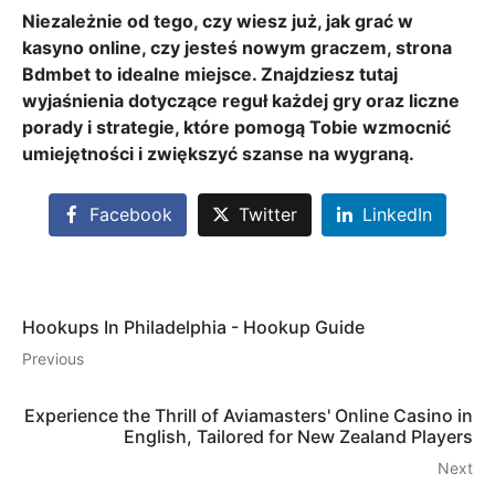
Niezależnie od tego, czy wiesz już, jak grać w
kasyno online, czy jesteś nowym graczem, strona
Bdmbet to idealne miejsce. Znajdziesz tutaj
wyjaśnienia dotyczące reguł każdej gry oraz liczne
porady i strategie, które pomogą Tobie wzmocnić
umiejętności i zwiększyć szanse na wygraną.
Facebook
Twitter
LinkedIn
Hookups In Philadelphia - Hookup Guide
Previous
Experience the Thrill of Aviamasters' Online Casino in
English, Tailored for New Zealand Players
Next