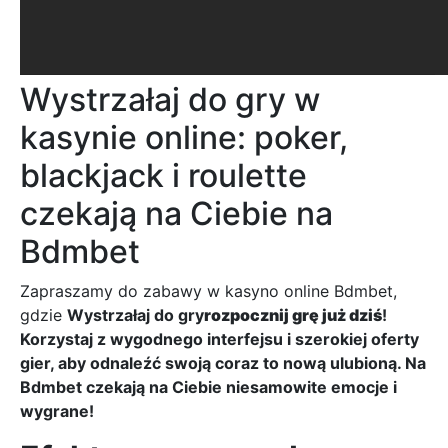
Wystrzałaj do gry w
kasynie online: poker,
blackjack i roulette
czekają na Ciebie na
Bdmbet
Zapraszamy do zabawy w kasyno online Bdmbet,
gdzie
Wystrzałaj do gry
rozpocznij grę już dziś
!
Korzystaj z wygodnego interfejsu i szerokiej oferty
gier, aby odnaleźć swoją coraz to nową ulubioną. Na
Bdmbet czekają na Ciebie niesamowite emocje i
wygrane!