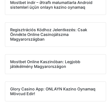
Mostbet indir – Ətraflı məlumatlarla Android
sistemləri üçün onlayn kazino oynamaq
Regisztrációs Kódhoz Jelentkezés: Csak
Önnékte Online Casinojátszma
Magyarországban
Mostbet Online Kaszinóban: Legjobb
játékélmény Magyarországon
Glory Casino App: ONLAYN Kazino Oynamaq
Mövcud Edir!