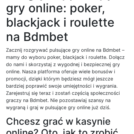
gry online: poker,
blackjack i roulette
na Bdmbet
Zacznij rozgrywać pulsujące gry online na Bdmbet –
mamy do wyboru poker, blackjack i roulette. Dołącz
do nami i skorzystaj z wygodnej i bezpiecznej gry
online. Nasza platforma oferuje wiele bonusów i
promocji, dzięki którym będziesz mógł jeszcze
bardziej poprawić swoje umiejętności i wygrania.
Zarejestruj się teraz i zostań częścią społeczności
graczy na Bdmbet. Nie pozostawiaj szansy na
wygraną i graj w pulsujące gry online już dziś.
Chcesz grać w kasynie
online? Oto, jak to zrobić