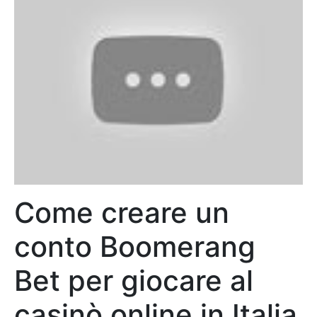
Come creare un
conto Boomerang
Bet per giocare al
casinò online in Italia