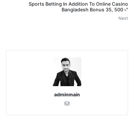
Sports Betting In Addition To Online Casino
Bangladesh Bonus 35, 500 ৳"
Next
adminmain