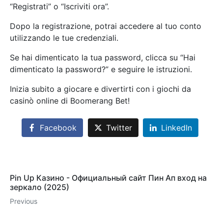
“Registrati” o “Iscriviti ora”.
Dopo la registrazione, potrai accedere al tuo conto
utilizzando le tue credenziali.
Se hai dimenticato la tua password, clicca su “Hai
dimenticato la password?” e seguire le istruzioni.
Inizia subito a giocare e divertirti con i giochi da
casinò online di Boomerang Bet!
Facebook
Twitter
LinkedIn
Pin Up Казино - Официальный сайт Пин Ап вход на
зеркало (2025)
Previous