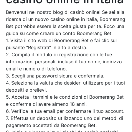
Benvenuti nel nostro blog di casinò online! Se sei alla
ricerca di un nuovo casinò online in Italia, Boomerang
Bet potrebbe essere la scelta giusta per te. Ecco una
guida su come creare un conto Boomerang Bet:
1. Visita il sito web di Boomerang Bet e fai clic sul
pulsante “Registrati” in alto a destra.
2. Compila il modulo di registrazione con le tue
informazioni personali, incluso il tuo nome, indirizzo
email e numero di telefono.
3. Scegli una password sicura e confermala.
4. Seleziona la valuta che desideri utilizzare per i tuoi
depositi e prelievi.
5. Accetta i termini e le condizioni di Boomerang Bet
e conferma di avere almeno 18 anni.
6. Verifica la tua email per confermare il tuo account.
7. Effettua un deposito utilizzando uno dei metodi di
pagamento accettati da Boomerang Bet.