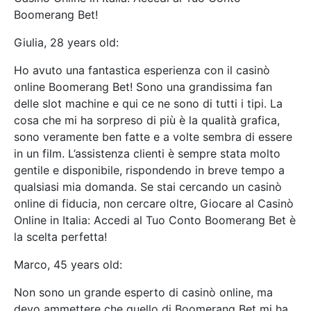
Boomerang Bet!
Giulia, 28 years old:
Ho avuto una fantastica esperienza con il casinò
online Boomerang Bet! Sono una grandissima fan
delle slot machine e qui ce ne sono di tutti i tipi. La
cosa che mi ha sorpreso di più è la qualità grafica,
sono veramente ben fatte e a volte sembra di essere
in un film. L’assistenza clienti è sempre stata molto
gentile e disponibile, rispondendo in breve tempo a
qualsiasi mia domanda. Se stai cercando un casinò
online di fiducia, non cercare oltre, Giocare al Casinò
Online in Italia: Accedi al Tuo Conto Boomerang Bet è
la scelta perfetta!
Marco, 45 years old:
Non sono un grande esperto di casinò online, ma
devo ammettere che quello di Boomerang Bet mi ha