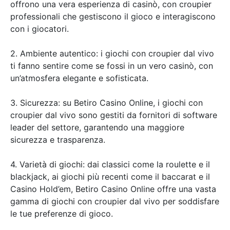
offrono una vera esperienza di casinò, con croupier
professionali che gestiscono il gioco e interagiscono
con i giocatori.
2. Ambiente autentico: i giochi con croupier dal vivo
ti fanno sentire come se fossi in un vero casinò, con
un’atmosfera elegante e sofisticata.
3. Sicurezza: su Betiro Casino Online, i giochi con
croupier dal vivo sono gestiti da fornitori di software
leader del settore, garantendo una maggiore
sicurezza e trasparenza.
4. Varietà di giochi: dai classici come la roulette e il
blackjack, ai giochi più recenti come il baccarat e il
Casino Hold’em, Betiro Casino Online offre una vasta
gamma di giochi con croupier dal vivo per soddisfare
le tue preferenze di gioco.