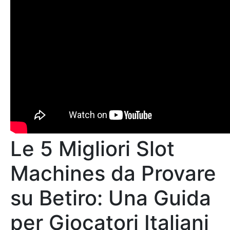
Le 5 Migliori Slot
Machines da Provare
su Betiro: Una Guida
per Giocatori Italiani