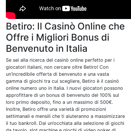
Betiro: Il Casinò Online che
Offre i Migliori Bonus di
Benvenuto in Italia
Se sei alla ricerca del casinò online perfetto per i
giocatori italiani, non cercare oltre Betiro! Con
un’incredibile offerta di benvenuto e una vasta
gamma di giochi tra cui scegliere, Betiro è il casinò
online numero uno in Italia. I nuovi giocatori possono
approfittare di un bonus di benvenuto del 100% sul
loro primo deposito, fino a un massimo di 500€.
Inoltre, Betiro offre una varietà di promozioni
settimanali e mensili che ti aiuteranno a massimizzare
il tuo bankroll. Dai un’occhiata alla selezione di giochi
da tavolo, slot machine e giochi di video poker di