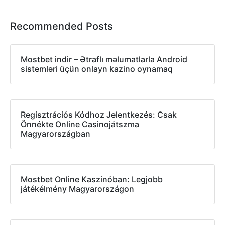
Recommended Posts
Mostbet indir – Ətraflı məlumatlarla Android
sistemləri üçün onlayn kazino oynamaq
Regisztrációs Kódhoz Jelentkezés: Csak
Önnékte Online Casinojátszma
Magyarországban
Mostbet Online Kaszinóban: Legjobb
játékélmény Magyarországon