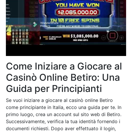
Come Iniziare a Giocare al
Casinò Online Betiro: Una
Guida per Principianti
Se vuoi iniziare a giocare al casinò online Betiro
come principiante in Italia, ecco una guida per te. In
primo luogo, crea un account sul sito web di Betiro.
Successivamente, verifica la tua identità fornendo i
documenti richiesti. Dopo aver effettuato il login,