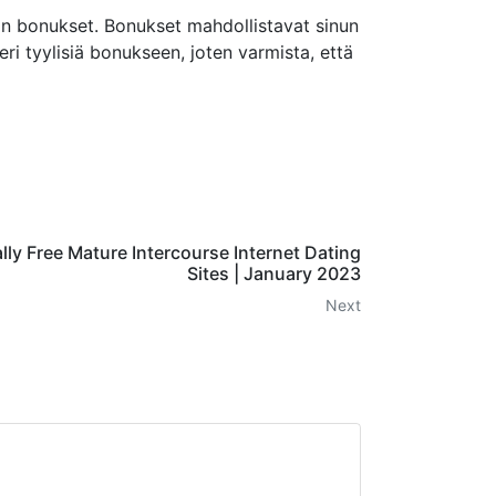
non bonukset. Bonukset mahdollistavat sinun
eri tyylisiä bonukseen, joten varmista, että
ly Free Mature Intercourse Internet Dating
Sites | January 2023
Next