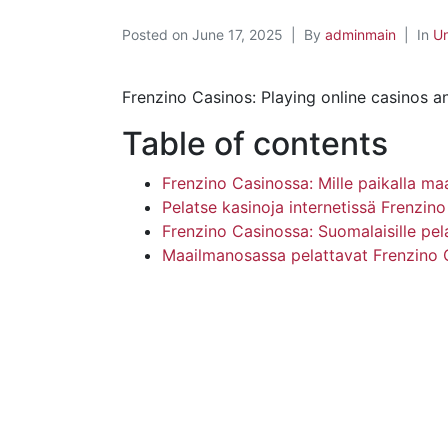
Posted on
June 17, 2025
By
adminmain
In
Un
Frenzino Casinos: Playing online casinos a
Table of contents
Frenzino Casinossa: Mille paikalla ma
Pelatse kasinoja internetissä Frenzin
Frenzino Casinossa: Suomalaisille pelaj
Maailmanosassa pelattavat Frenzino Ca