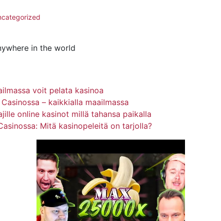
categorized
nywhere in the world
ailmassa voit pelata kasinoa
o Casinossa – kaikkialla maailmassa
ille online kasinot millä tahansa paikalla
sinossa: Mitä kasinopeleitä on tarjolla?