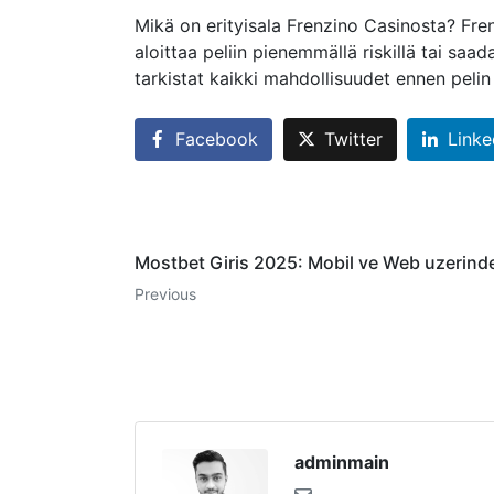
Mikä on erityisala Frenzino Casinosta? Fren
aloittaa peliin pienemmällä riskillä tai saa
tarkistat kaikki mahdollisuudet ennen pelin 
Facebook
Twitter
Linke
Mostbet Giris 2025: Mobil ve Web uzerin
Previous
adminmain