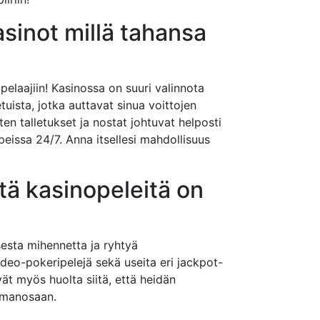
asinot millä tahansa
 pelaajiin! Kasinossa on suuri valinnota
etuista, jotka auttavat sinua voittojen
en talletukset ja nostat johtuvat helposti
peissa 24/7. Anna itsellesi mahdollisuus
tä kasinopeleitä on
sesta mihennetta ja ryhtyä
ideo-pokeripelejä sekä useita eri jackpot-
vät myös huolta siitä, että heidän
ilmanosaan.