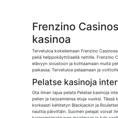
Frenzino Casinoss
kasinoa
Tervetuloa kokeilemaan Frenzino Casinossa! 
peliä helppokäyttöisellä nettille. Frenzino C
elävyyn sivustoon ja kohtaamaan muita pelaa
paikassa. Tervetuloa pelaamaan ja voittoihi
Pelatse kasinoja inte
Ota ilman tajua pelata Pelatse kasinoja int
pelien ja tarjoamiensa etuja vuoksi. Tässä k
korkeasti kehitetyn Blackjackin ja Roulett
nauttia päivittäin. Suomen pelajat voivat i
kasinoinnimakkaran maailmaan ja tule osall