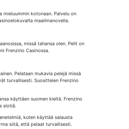
ata mieluummin kotonaan. Palvelu on
 kasinoelokuvalta maailmanovella.
anosissa, missä tahansa olen. Pelit on
seni Frenzino Casinossa.
lainen. Pelataan mukavia pelejä missä
t turvallisesti. Suosittelen Frenzino
ansa käyttäen suomen kieltä. Frenzino
 slotiä.
menetelmiä, kuten käyttää salausta
a siitä, että pelaat turvallisesti.