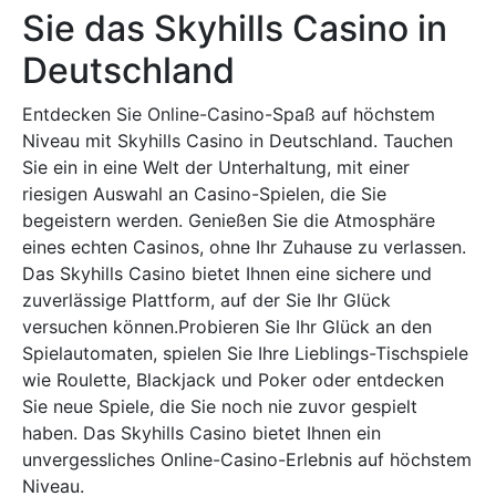
Sie das Skyhills Casino in
Deutschland
Entdecken Sie Online-Casino-Spaß auf höchstem
Niveau mit Skyhills Casino in Deutschland. Tauchen
Sie ein in eine Welt der Unterhaltung, mit einer
riesigen Auswahl an Casino-Spielen, die Sie
begeistern werden. Genießen Sie die Atmosphäre
eines echten Casinos, ohne Ihr Zuhause zu verlassen.
Das Skyhills Casino bietet Ihnen eine sichere und
zuverlässige Plattform, auf der Sie Ihr Glück
versuchen können.Probieren Sie Ihr Glück an den
Spielautomaten, spielen Sie Ihre Lieblings-Tischspiele
wie Roulette, Blackjack und Poker oder entdecken
Sie neue Spiele, die Sie noch nie zuvor gespielt
haben. Das Skyhills Casino bietet Ihnen ein
unvergessliches Online-Casino-Erlebnis auf höchstem
Niveau.