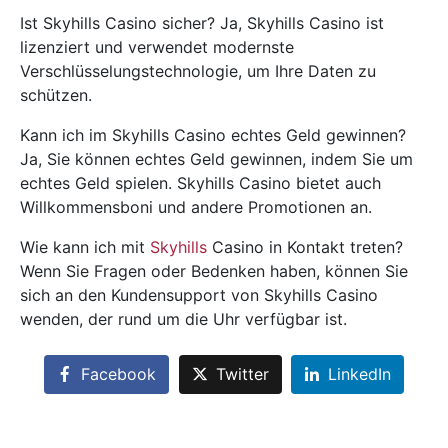
Ist Skyhills Casino sicher? Ja, Skyhills Casino ist
lizenziert und verwendet modernste
Verschlüsselungstechnologie, um Ihre Daten zu
schützen.
Kann ich im Skyhills Casino echtes Geld gewinnen?
Ja, Sie können echtes Geld gewinnen, indem Sie um
echtes Geld spielen. Skyhills Casino bietet auch
Willkommensboni und andere Promotionen an.
Wie kann ich mit
Skyhills
Casino in Kontakt treten?
Wenn Sie Fragen oder Bedenken haben, können Sie
sich an den Kundensupport von Skyhills Casino
wenden, der rund um die Uhr verfügbar ist.
Facebook
Twitter
LinkedIn