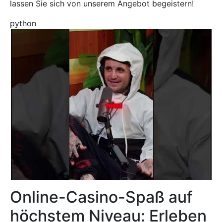
lassen Sie sich von unserem Angebot begeistern!
python
Online-Casino-Spaß auf
höchstem Niveau: Erleben