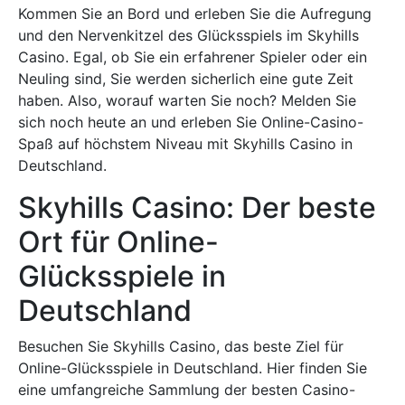
Kommen Sie an Bord und erleben Sie die Aufregung
und den Nervenkitzel des Glücksspiels im Skyhills
Casino. Egal, ob Sie ein erfahrener Spieler oder ein
Neuling sind, Sie werden sicherlich eine gute Zeit
haben. Also, worauf warten Sie noch? Melden Sie
sich noch heute an und erleben Sie Online-Casino-
Spaß auf höchstem Niveau mit Skyhills Casino in
Deutschland.
Skyhills Casino: Der beste
Ort für Online-
Glücksspiele in
Deutschland
Besuchen Sie Skyhills Casino, das beste Ziel für
Online-Glücksspiele in Deutschland. Hier finden Sie
eine umfangreiche Sammlung der besten Casino-