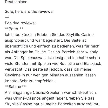
Deutschland!
Sure, here are the reviews:
—
Positive reviews:
**Peter **
Ich habe kürzlich Erleben Sie das Skyhills Casino
ausprobiert und war begeistert. Die Seite ist
übersichtlich und einfach zu bedienen, was für mich
als Anfänger im Online-Casino-Bereich sehr wichtig
war. Die Spieleauswahl ist riesig und ich habe schon
viele Stunden mit Spielen wie Roulette und Blackjack
verbracht. Das Beste ist jedoch, dass ich meine
Gewinne in nur wenigen Minuten auszahlen lassen
konnte. Sehr zu empfehlen!
**Sabine **
Als langjährige Casino-Spielerin war ich skeptisch,
was Online-Casinos angeht, aber Erleben Sie das
Skyhills Casino hat all meine Bedenken ausgeräumt.