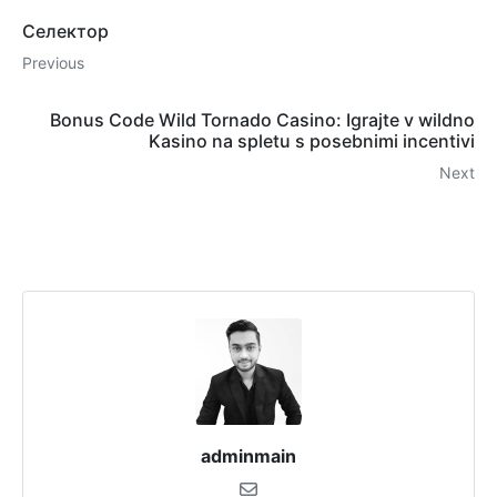
Селектор
Previous
Bonus Code Wild Tornado Casino: Igrajte v wildno
Kasino na spletu s posebnimi incentivi
Next
adminmain