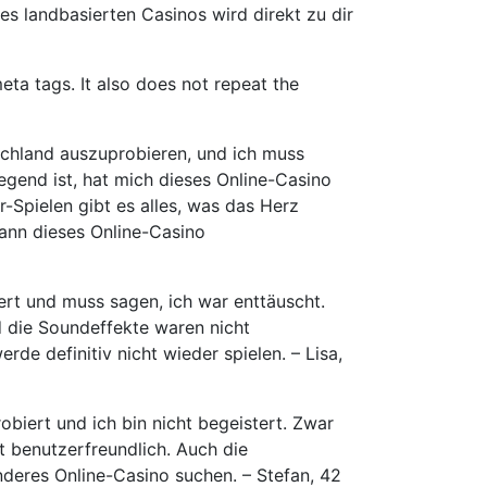
s landbasierten Casinos wird direkt zu dir
eta tags. It also does not repeat the
schland auszuprobieren, und ich muss
regend ist, hat mich dieses Online-Casino
er-Spielen gibt es alles, was das Herz
kann dieses Online-Casino
ert und muss sagen, ich war enttäuscht.
d die Soundeffekte waren nicht
e definitiv nicht wieder spielen. – Lisa,
biert und ich bin nicht begeistert. Zwar
t benutzerfreundlich. Auch die
nderes Online-Casino suchen. – Stefan, 42