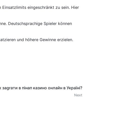
Einsatzlimits eingeschränkt zu sein. Hier
inne. Deutschsprachige Spieler können
latzieren und höhere Gewinne erzielen.
к зagraти в пінап казино онлайн в Україні?
Next