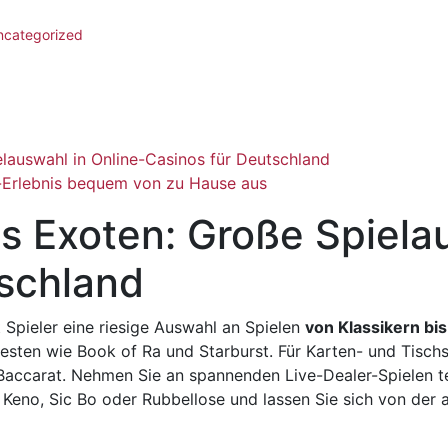
ncategorized
elauswahl in Online-Casinos für Deutschland
o-Erlebnis bequem von zu Hause aus
is Exoten: Große Spiela
tschland
 Spieler eine riesige Auswahl an Spielen
von Klassikern bi
sten wie Book of Ra und Starburst. Für Karten- und Tischs
u Baccarat. Nehmen Sie an spannenden Live-Dealer-Spielen te
Keno, Sic Bo oder Rubbellose und lassen Sie sich von der 