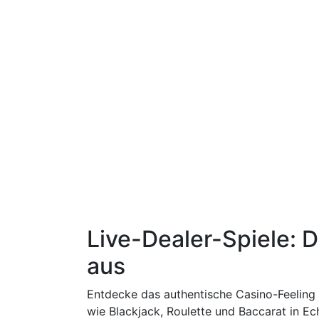
Live-Dealer-Spiele: 
aus
Entdecke das authentische Casino-Feeling
wie Blackjack, Roulette und Baccarat in Ec