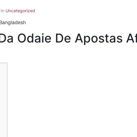
In
Uncategorized
 Bangladesh
Da Odaie De Apostas Af