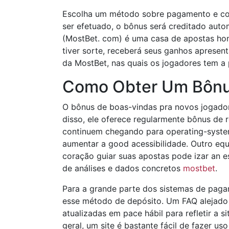
Escolha um método sobre pagamento e cont
ser efetuado, o bônus será creditado auto
(MostBet. com) é uma casa de apostas hon
tiver sorte, receberá seus ganhos apresen
da MostBet, nas quais os jogadores tem a p
Como Obter Um Bônu
O bônus de boas-vindas pra novos jogadore
disso, ele oferece regularmente bônus de 
continuem chegando para operating-system
aumentar a good acessibilidade. Outro equ
coração guiar suas apostas pode izar an es
de análises e dados concretos
mostbet
.
Para a grande parte dos sistemas de paga
esse método de depósito. Um FAQ alejado n
atualizadas em pace hábil para refletir a 
geral, um site é bastante fácil de fazer 