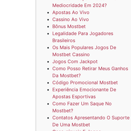
Mediocridade Em 2024?
Apostas Ao Vivo
Cassino Ao Vivo
Bônus Mostbet
Legalidade Para Jogadores
Brasileiros
Os Mais Populares Jogos De
Mostbet Cassino
Jogos Com Jackpot
Como Posso Retirar Meus Ganhos
Da Mostbet?
Código Promocional Mostbet
Experiência Emocionante De
Apostas Esportivas
Como Fazer Um Saque No
Mostbet?
Contatos Apresentando O Suporte
De Uma Mostbet