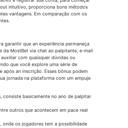
ativo e registrar sua conta, para começar
out intuitivo, proporciona bons métodos
erentes vantagens. Em comparação com os
ntes.
pra garantir que an experiência permaneça
e da MostBet via chat ao palpitante, e-mail
a auxiliar com quaisquer dúvidas ou
tindo que você explore uma série de
e após an inscrição. Esses bônus podem
 tua jornada na plataforma com um empuje
s, consiste basicamente no ano de palpitar
entre outros que acontecem em pace real
, onde os jogadores tem a possibilidade