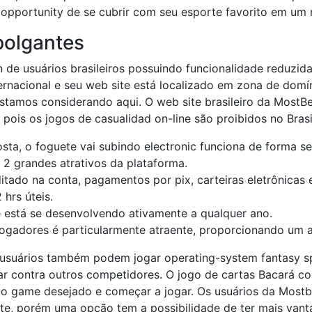
opportunity de se cubrir com seu esporte favorito em um n
olgantes
 de usuários brasileiros possuindo funcionalidade reduzid
ernacional e seu web site está localizado em zona de domí
stamos considerando aqui. O web site brasileiro da MostB
 pois os jogos de casualidad on-line são proibidos no Brasi
ta, o foguete vai subindo electronic funciona de forma se
2 grandes atrativos da plataforma.
tado na conta, pagamentos por pix, carteiras eletrônicas 
 hrs úteis.
 está se desenvolvendo ativamente a qualquer ano.
gadores é particularmente atraente, proporcionando um au
ários também podem jogar operating-system fantasy sp
r contra outros competidores. O jogo de cartas Bacará co
 o game desejado e começar a jogar. Os usuários da Mostb
e, porém uma opção tem a possibilidade de ter mais vanta