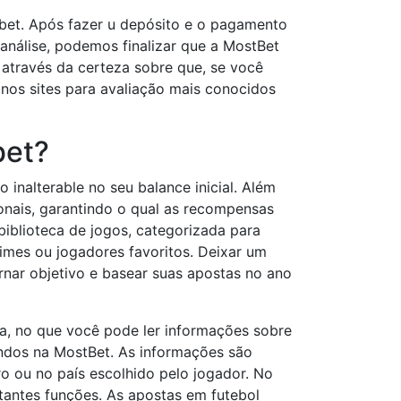
bet. Após fazer u depósito e o pagamento
análise, podemos finalizar que a MostBet
através da certeza sobre que, se você
nos sites para avaliação mais conocidos
bet?
nalterable no seu balance inicial. Além
onais, garantindo o qual as recompensas
iblioteca de jogos, categorizada para
imes ou jogadores favoritos. Deixar um
ornar objetivo e basear suas apostas no ano
a, no que você pode ler informações sobre
undos na MostBet. As informações são
ro ou no país escolhido pelo jogador. No
rtantes funções. As apostas em futebol