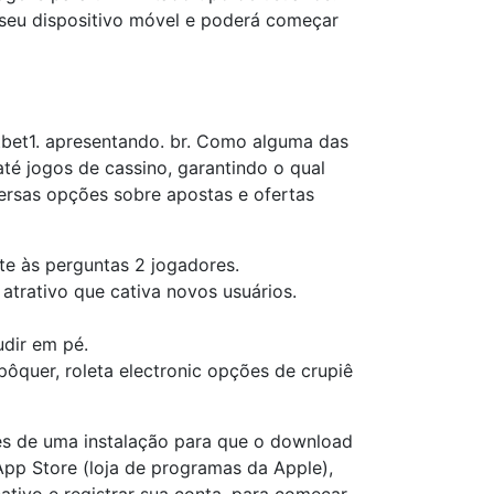
 seu dispositivo móvel e poderá começar
stbet1. apresentando. br. Como alguma das
té jogos de cassino, garantindo o qual
versas opções sobre apostas e ofertas
te às perguntas 2 jogadores.
trativo que cativa novos usuários.
udir em pé.
pôquer, roleta electronic opções de crupiê
es de uma instalação para que o download
App Store (loja de programas da Apple),