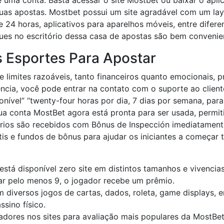
 uma conta. Basta acessar o site Mostbet ou baixar o aplic
suas apostas. Mostbet possui um site agradável com um lay
e 24 horas, aplicativos para aparelhos móveis, entre dif
ues no escritório dessa casa de apostas são bem convenie
 Esportes Para Apostar
 limites razoáveis, tanto financeiros quanto emocionais, 
ência, você pode entrar na contato com o suporte ao client
onível” “twenty-four horas por dia, 7 dias por semana, par
ua conta MostBet agora está pronta para ser usada, permi
rios são recebidos com Bônus de Inspección imediatament
tis e fundos de bônus para ajudar os iniciantes a começar
está disponível zero site em distintos tamanhos e vivencia
ar pelo menos 9, o jogador recebe um prêmio.
 diversos jogos de cartas, dados, roleta, game displays, 
sino físico.
dores nos sites para avaliação mais populares da MostBet