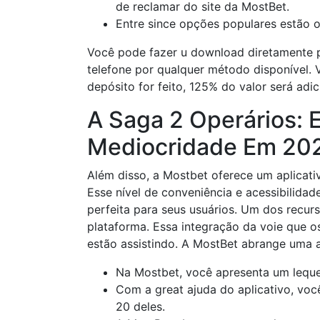
de reclamar do site da MostBet.
Entre since opções populares estão o
Você pode fazer u download diretamente pr
telefone por qualquer método disponível.
depósito for feito, 125% do valor será adi
A Saga 2 Operários: 
Mediocridade Em 20
Além disso, a Mostbet oferece um aplicati
Esse nível de conveniência e acessibilid
perfeita para seus usuários. Um dos recur
plataforma. Essa integração da voie que 
estão assistindo. A MostBet abrange uma a
Na Mostbet, você apresenta um leque 
Com a great ajuda do aplicativo, voc
20 deles.