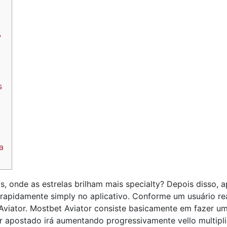
?
s
a
as, onde as estrelas brilham mais specialty? Depois disso,
rapidamente simply no aplicativo. Conforme um usuário re
 Aviator. Mostbet Aviator consiste basicamente em fazer u
or apostado irá aumentando progressivamente vello multipl