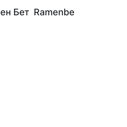
н Бет ️ Ramenbe