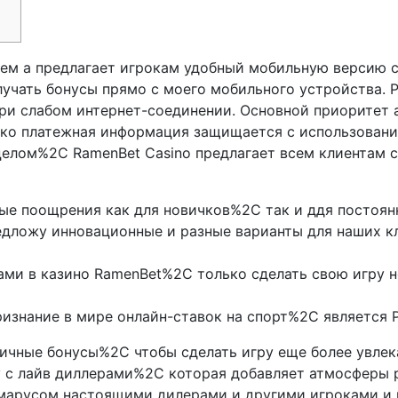
енем а предлагает игрокам удобный мобильную версию 
лучать бонусы прямо с моего мобильного устройства. 
 при слабом интернет-соединении. Основной приоритет
лько платежная информация защищается с использован
целом%2C RamenBet Casino предлагает всем клиентам 
ые поощрения как для новичков%2C так и ддя постоян
едложу инновационные и разные варианты для наших 
ами в казино RamenBet%2C только сделать свою игру н
изнание в мире онлайн-ставок на спорт%2C является 
ичные бонусы%2C чтобы сделать игру еще более увлек
у с лайв диллерами%2C которая добавляет атмосферы р
марусом настоящими дилерами и другими игроками и 