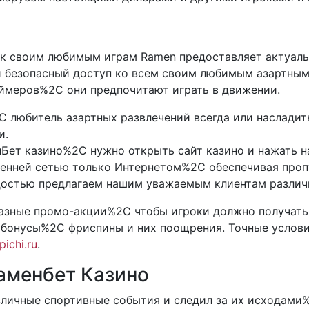
к своим любимым играм Ramen предоставляет актуальн
и безопасный доступ ко всем своим любимым азартным
еймеров%2C они предпочитают играть в движении.
 любитель азартных развлечений всегда или насладить
и.
Бет казино%2C нужно открыть сайт казино и нажать на
енней сетью только Интернетом%2C обеспечивая пропу
достью предлагаем нашим уважаемым клиентам различн
разные промо-акции%2C чтобы игроки должно получать
е бонусы%2C фриспины и них поощрения. Точные услови
pichi.ru
.
аменбет Казино
зличные спортивные события и следил за их исходами