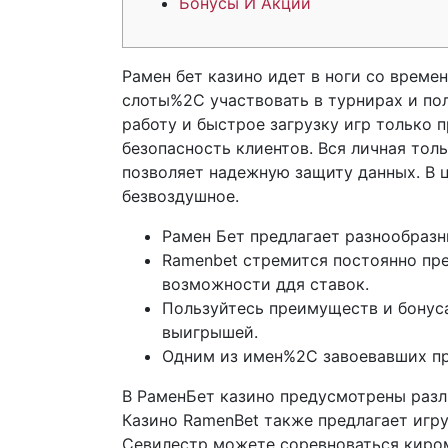
Бонусы И Акции
Рамен бет казино идет в ноги со врем
слоты%2C участвовать в турнирах и по
работу и быстрое загрузку игр только
безопасность клиентов. Вся личная то
позволяет надежную защиту данных. В 
безвоздушное.
Рамен Бет предлагает разнообразн
Ramenbet стремится постоянно пр
возможности ддя ставок.
Пользуйтесь преимуществ и бонус
выигрышей.
Одним из имен%2C завоевавших пр
В РаменБет казино предусмотрены разл
Казино RamenBet также предлагает игр
Севилестр можете соревноваться киро