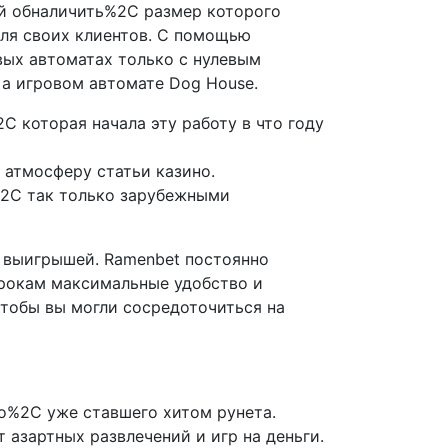
ый обналичить%2C размер которого
для своих клиентов. С помощью
вых автоматах только с нулевым
 а игровом автомате Dog House.
 которая начала эту работу в что году
атмосферу статьи казино.
%2C так только зарубежными
 выигрышей. Ramenbet постоянно
рокам максимальные удобство и
чтобы вы могли сосредоточиться на
но%2C уже ставшего хитом рунета.
азартных развлечений и игр на деньги.