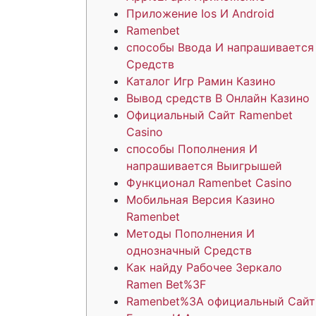
Приложение Ios И Android
Ramenbet
способы Ввода И напрашивается
Средств
Каталог Игр Рамин Казино
Вывод средств В Онлайн Казино
Официальный Сайт Ramenbet
Casino
способы Пополнения И
напрашивается Выигрышей
Функционал Ramenbet Casino
Мобильная Версия Казино
Ramenbet
Методы Пополнения И
однозначный Средств
Как найду Рабочее Зеркало
Ramen Bet%3F
Ramenbet%3A официальный Сайт