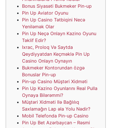
Bonus Siyasəti Bukmeker Pin-up
Pin Up Aviator Oyunu
Pin Up Casino Tətbiqini Necə
Yeniləmək Olar
Pin Up Neçə Onlayn Kazino Oyunu
Təklif Edir?
Ixrac, Proloq Və Saytda
Qeydiyyatdan Keçməklə Pin Up
Casino Onlayn Oynayın
Bukmeker Kontorundan özgə
Bonuslar Pin-up
Pin-up Casino Müştəri Xidməti
Pin Up Kazino Oyunlarını Real Pulla
Oynaya Bilərəmmi?
Müştəri Xidməti Ilə Bağlılıq
Saxlamağın Lap əla Yolu Nədir?
Mobil Telefonda Pin-up Casino
Pin Up Bet Azərbaycan – Rəsmi