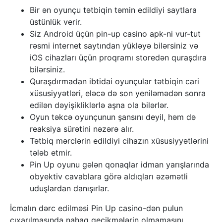
Bir ən oyunçu tətbiqin təmin edildiyi saytlara
üstünlük verir.
Siz Android üçün pin-up casino apk-ni vur-tut
rəsmi internet saytından yükləyə bilərsiniz və
iOS cihazları üçün proqramı storedən quraşdıra
bilərsiniz.
Quraşdırmadan ibtidai oyunçular tətbiqin cari
xüsusiyyətləri, eləcə də son yeniləmədən sonra
edilən dəyişikliklərlə aşna ola bilərlər.
Oyun təkcə oyunçunun şansını deyil, həm də
reaksiya sürətini nəzərə alır.
Tətbiq mərclərin edildiyi cihazın xüsusiyyətlərini
tələb etmir.
Pin Up oyunu gələn qonaqlar idman yarışlarında
obyektiv cavablara görə aldıqları əzəmətli
uduşlardan danışırlar.
İcmalın dərc edilməsi Pin Up casino-dən pulun
çıxarılmasında nahaq gecikmələrin olmamasını