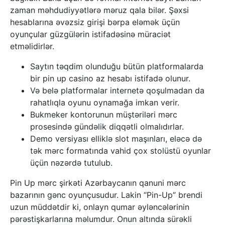
zaman məhdudiyyətlərə məruz qala bilər. Şəxsi
hesablarına əvəzsiz girişi bərpa eləmək üçün
oyunçular güzgülərin istifadəsinə müraciət
etməlidirlər.
Saytın təqdim olunduğu bütün platformalarda
bir pin up casino az hesabı istifadə olunur.
Və belə platformalar internetə qoşulmadan da
rahatlıqla oyunu oynamağa imkan verir.
Bukmeker kontorunun müştəriləri mərc
prosesində gündəlik diqqətli olmalıdırlar.
Demo versiyası elliklə slot maşınları, eləcə də
tək mərc formatında vahid çox stolüstü oyunlar
üçün nəzərdə tutulub.
Pin Up mərc şirkəti Azərbaycanın qanuni mərc
bazarının gənc oyunçusudur. Lakin “Pin-Up” brendi
uzun müddətdir ki, onlayn qumar əyləncələrinin
pərəstişkarlarına məlumdur. Onun altında sürəkli