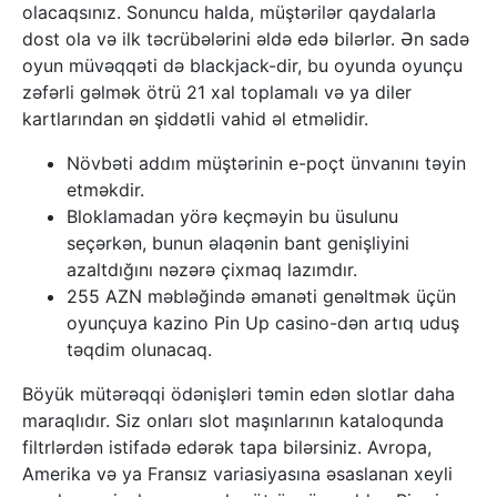
olacaqsınız. Sonuncu halda, müştərilər qaydalarla
dost ola və ilk təcrübələrini əldə edə bilərlər. Ən sadə
oyun müvəqqəti də blackjack-dir, bu oyunda oyunçu
zəfərli gəlmək ötrü 21 xal toplamalı və ya diler
kartlarından ən şiddətli vahid əl etməlidir.
Növbəti addım müştərinin e-poçt ünvanını təyin
etməkdir.
Bloklamadan yörə keçməyin bu üsulunu
seçərkən, bunun əlaqənin bant genişliyini
azaltdığını nəzərə çixmaq lazımdır.
255 AZN məbləğində əmanəti genəltmək üçün
oyunçuya kazino Pin Up casino-dən artıq uduş
təqdim olunacaq.
Böyük mütərəqqi ödənişləri təmin edən slotlar daha
maraqlıdır. Siz onları slot maşınlarının kataloqunda
filtrlərdən istifadə edərək tapa bilərsiniz. Avropa,
Amerika və ya Fransız variasiyasına əsaslanan xeyli