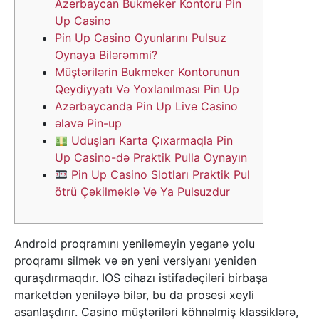
Azerbaycan Bukmeker Kontoru Pin
Up Casino
Pin Up Casino Oyunlarını Pulsuz
Oynaya Bilərəmmi?
Müştərilərin Bukmeker Kontorunun
Qeydiyyatı Və Yoxlanılması Pin Up
Azərbaycanda Pin Up Live Casino
əlavə Pin-up
Uduşları Karta Çıxarmaqla Pin
Up Casino-də Praktik Pulla Oynayın
Pin Up Casino Slotları Praktik Pul
ötrü Çəkilməklə Və Ya Pulsuzdur
Android proqramını yeniləməyin yeganə yolu
proqramı silmək və ən yeni versiyanı yenidən
quraşdırmaqdır. IOS cihazı istifadəçiləri birbaşa
marketdən yeniləyə bilər, bu da prosesi xeyli
asanlaşdırır. Casino müştəriləri köhnəlmiş klassiklərə,