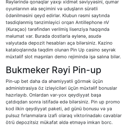
Rəylərində qonaqlar yaxşı xidmət səviyyəsini, qumar
oyunlarının əla seçimini və uduşların sürətli
ödənilməsini qeyd edirlər. Klubun rəsmi saytında
təsdiqlənmiş tənzimləyici orqan Antillephone nV
(Kuraçao) tərəfindən verilmiş lisenziya haqqında
məlumat var. Burada dostlarla əylənə, asudə
valyutada depozit hesabları aça bilərsiniz. Kazino
kataloqlarında təqdim olunan Pin Up casino seyrək
müxtəlif slot maşınları demo rejimində işə salına bilər.
Bukmeker Rəyi Pin-up
Pin-up bet daha da əhəmiyyətli görmək üçün
administrasiya öz izləyiciləri üçün müxtəlif bonuslar
hazırlayıb. Onlardan var-yox qeydiyyat başa
çatdıqdan sonra istifadə edə bilərsiniz. Pin up promo
kod ilkin qeydiyyat paketi, ad günü bonusu və ya
pulsuz fırlanmalara izafi olaraq viktorinadakı cavablar
ötrü depozitsiz mükafat əldə etməyə imkan borc.