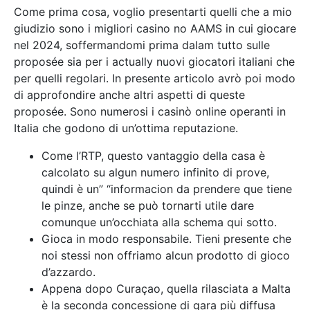
Come prima cosa, voglio presentarti quelli che a mio
giudizio sono i migliori casino no AAMS in cui giocare
nel 2024, soffermandomi prima dalam tutto sulle
proposée sia per i actually nuovi giocatori italiani che
per quelli regolari. In presente articolo avrò poi modo
di approfondire anche altri aspetti di queste
proposée. Sono numerosi i casinò online operanti in
Italia che godono di un’ottima reputazione.
Come l’RTP, questo vantaggio della casa è
calcolato su algun numero infinito di prove,
quindi è un” “informacion da prendere que tiene
le pinze, anche se può tornarti utile dare
comunque un’occhiata alla schema qui sotto.
Gioca in modo responsabile. Tieni presente che
noi stessi non offriamo alcun prodotto di gioco
d’azzardo.
Appena dopo Curaçao, quella rilasciata a Malta
è la seconda concessione di gara più diffusa