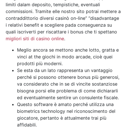
limiti dalam deposito, tempistiche, eventuali
commissioni. Tramite elle nostro sito potrai mettere a
contraddittorio diversi casinò on-line” “disadvantage
i relativi benefit e scegliere pada conseguenza su
quali iscriverti per riscattare i bonus che ti spettano
migliori siti di casino online
.
Meglio ancora se mettono anche lotto, gratta e
vinci at the giochi in modo arcade, cioè quei
prodotti più moderni.
Se esta da un lato rappresenta un vantaggio
perché si possono ottenere bonus più generosi,
va considerato che in se di vincite sostanziose
bisogna porsi elle problema di come dichiararli
ed eventualmente sentire un consulente fiscale.
Questo software è amato perché utilizza una
biometrics technology nel riconoscimento del
giocatore, pertanto è attualmente trai più
affidabili.