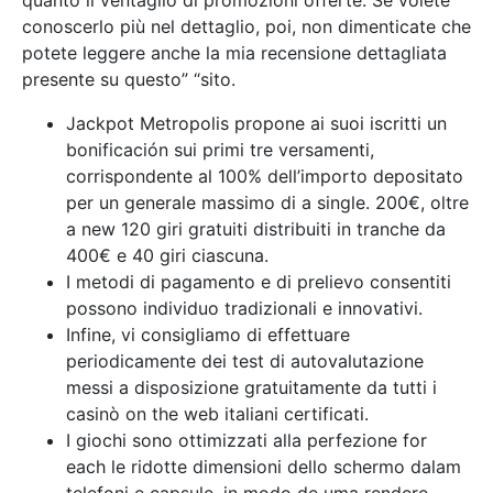
quanto il ventaglio di promozioni offerte. Se volete
conoscerlo più nel dettaglio, poi, non dimenticate che
potete leggere anche la mia recensione dettagliata
presente su questo” “sito.
Jackpot Metropolis propone ai suoi iscritti un
bonificación sui primi tre versamenti,
corrispondente al 100% dell’importo depositato
per un generale massimo di a single. 200€, oltre
a new 120 giri gratuiti distribuiti in tranche da
400€ e 40 giri ciascuna.
I metodi di pagamento e di prelievo consentiti
possono individuo tradizionali e innovativi.
Infine, vi consigliamo di effettuare
periodicamente dei test di autovalutazione
messi a disposizione gratuitamente da tutti i
casinò on the web italiani certificati.
I giochi sono ottimizzati alla perfezione for
each le ridotte dimensioni dello schermo dalam