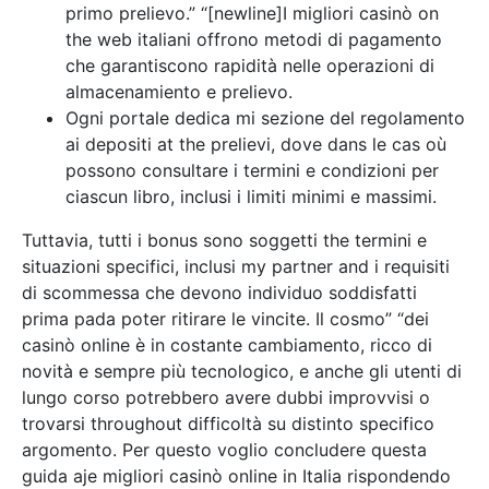
primo prelievo.” “[newline]I migliori casinò on
the web italiani offrono metodi di pagamento
che garantiscono rapidità nelle operazioni di
almacenamiento e prelievo.
Ogni portale dedica mi sezione del regolamento
ai depositi at the prelievi, dove dans le cas où
possono consultare i termini e condizioni per
ciascun libro, inclusi i limiti minimi e massimi.
Tuttavia, tutti i bonus sono soggetti the termini e
situazioni specifici, inclusi my partner and i requisiti
di scommessa che devono individuo soddisfatti
prima pada poter ritirare le vincite. Il cosmo” “dei
casinò online è in costante cambiamento, ricco di
novità e sempre più tecnologico, e anche gli utenti di
lungo corso potrebbero avere dubbi improvvisi o
trovarsi throughout difficoltà su distinto specifico
argomento. Per questo voglio concludere questa
guida aje migliori casinò online in Italia rispondendo