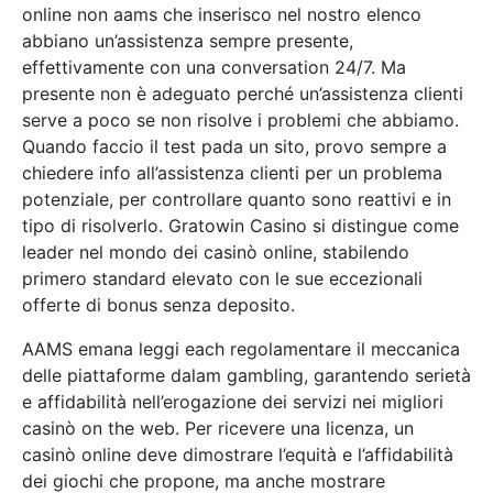
online non aams che inserisco nel nostro elenco
abbiano un’assistenza sempre presente,
effettivamente con una conversation 24/7. Ma
presente non è adeguato perché un’assistenza clienti
serve a poco se non risolve i problemi che abbiamo.
Quando faccio il test pada un sito, provo sempre a
chiedere info all’assistenza clienti per un problema
potenziale, per controllare quanto sono reattivi e in
tipo di risolverlo. Gratowin Casino si distingue come
leader nel mondo dei casinò online, stabilendo
primero standard elevato con le sue eccezionali
offerte di bonus senza deposito.
AAMS emana leggi each regolamentare il meccanica
delle piattaforme dalam gambling, garantendo serietà
e affidabilità nell’erogazione dei servizi nei migliori
casinò on the web. Per ricevere una licenza, un
casinò online deve dimostrare l’equità e l’affidabilità
dei giochi che propone, ma anche mostrare