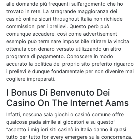
alle domande più frequenti sull’argomento che ho
trovato in rete. La stragrande maggioranza dei
casinò online sicuri throughout Italia non richiede
commissioni per i prelievi. Questo però può
comunque accadere, così come advertisement
esempio può terminare impossibile ritirare la vincita
ottenuta con denaro versato utilizzando un altro
programa di pagamento. Conoscere in modo
accurato la politica del proprio sito preferito riguardo
i prelievi è dunque fondamentale per non divenire mai
cogliere impreparati.
I Bonus Di Benvenuto Dei
Casino On The Internet Aams
Infatti, nessuna sala giochi o casinò comune offre
qualcosa pada simile ai giocatori e su questo”
“aspetto i migliori siti casinò in Italia danno il quasi
tutto per tutto for every emergere sulla concorrenza.