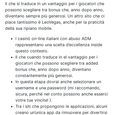
Il che si traduce in un vantaggio per i giocatori che
possono scegliere tra bonus che, anno dopo anno,
diventano sempre più generosi. Un altro sito che ci
piace tantissimo è LeoVegas, anche per la praticità
della sua ripiano mobile.
I casinò on-line italiani con abuso ADM
rappresentano una scelta d’eccellenza inside
questo contesto.
Il che cuando traduce in el vantaggio per i
giocatori che possono scegliere tra added
bonus che, anno dopo anno, diventano
constantemente più generosi.
In questa etapa dovrai anche selezionare un
username e una password (mi raccomando,
sicura, perché nel conto possono anche esserci
votre tue vincite! ).
Tra i siti che propongono le applicazioni, alcuni
creano un’unica app da rimuovere per divertirsi