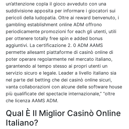
un’attenzione copla il gioco avveduto con una
suddivisione apposita per informare i giocatori sui
pericoli della ludopatia. Oltre ai reward benvenuto, i
gambling establishment online ADM offrono
periodicamente promozioni for each gli utenti, utili
per ottenere totally free spin e added bonus
aggiuntivi. La certificazione 2. 0 ADM AAMS
permette allesamt piattaforme di casinò online di
poter operare regolarmente nel mercato italiano,
garantendo al tempo stesso ai propri utenti un
servizio sicuro e legale. Leader a livello italiano sia
nel parte del betting che dei casinò online sicuri,
vanta collaborazioni con alcune delle software house
più qualificate del spectacle internazionale,” “oltre
che licenza AAMS ADM.
Qual È Il Miglior Casinò Online
Italiano?