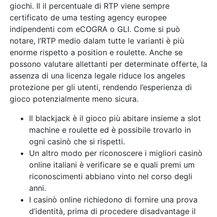
giochi. Il il percentuale di RTP viene sempre
certificato de uma testing agency europee
indipendenti com eCOGRA o GLI. Come si può
notare, l’RTP medio dalam tutte le varianti è più
enorme rispetto a position e roulette. Anche se
possono valutare allettanti per determinate offerte, la
assenza di una licenza legale riduce los angeles
protezione per gli utenti, rendendo l’esperienza di
gioco potenzialmente meno sicura.
Il blackjack è il gioco più abitare insieme a slot
machine e roulette ed è possibile trovarlo in
ogni casinò che si rispetti.
Un altro modo per riconoscere i migliori casinò
online italiani è verificare se e quali premi um
riconoscimenti abbiano vinto nel corso degli
anni.
I casinò online richiedono di fornire una prova
d’identità, prima di procedere disadvantage il