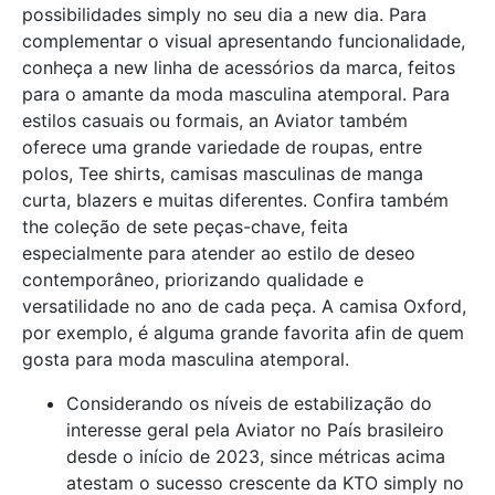
possibilidades simply no seu dia a new dia. Para
complementar o visual apresentando funcionalidade,
conheça a new linha de acessórios da marca, feitos
para o amante da moda masculina atemporal. Para
estilos casuais ou formais, an Aviator também
oferece uma grande variedade de roupas, entre
polos, Tee shirts, camisas masculinas de manga
curta, blazers e muitas diferentes. Confira também
the coleção de sete peças-chave, feita
especialmente para atender ao estilo de deseo
contemporâneo, priorizando qualidade e
versatilidade no ano de cada peça. A camisa Oxford,
por exemplo, é alguma grande favorita afin de quem
gosta para moda masculina atemporal.
Considerando os níveis de estabilização do
interesse geral pela Aviator no País brasileiro
desde o início de 2023, since métricas acima
atestam o sucesso crescente da KTO simply no