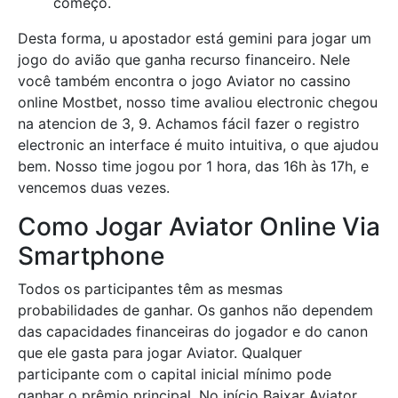
começo.
Desta forma, u apostador está gemini para jogar um
jogo do avião que ganha recurso financeiro. Nele
você também encontra o jogo Aviator no cassino
online Mostbet, nosso time avaliou electronic chegou
na atencion de 3, 9. Achamos fácil fazer o registro
electronic an interface é muito intuitiva, o que ajudou
bem. Nosso time jogou por 1 hora, das 16h às 17h, e
vencemos duas vezes.
Como Jogar Aviator Online Via
Smartphone
Todos os participantes têm as mesmas
probabilidades de ganhar. Os ganhos não dependem
das capacidades financeiras do jogador e do canon
que ele gasta para jogar Aviator. Qualquer
participante com o capital inicial mínimo pode
ganhar o prêmio principal. No início Baixar Aviator