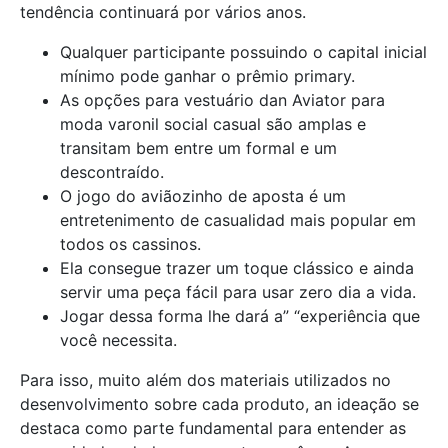
tendência continuará por vários anos.
Qualquer participante possuindo o capital inicial
mínimo pode ganhar o prêmio primary.
As opções para vestuário dan Aviator para
moda varonil social casual são amplas e
transitam bem entre um formal e um
descontraído.
O jogo do aviãozinho de aposta é um
entretenimento de casualidad mais popular em
todos os cassinos.
Ela consegue trazer um toque clássico e ainda
servir uma peça fácil para usar zero dia a vida.
Jogar dessa forma lhe dará a” “experiência que
você necessita.
Para isso, muito além dos materiais utilizados no
desenvolvimento sobre cada produto, an ideação se
destaca como parte fundamental para entender as