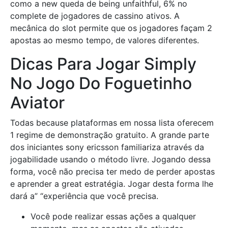
como a new queda de being unfaithful, 6% no
complete de jogadores de cassino ativos. A
mecânica do slot permite que os jogadores façam 2
apostas ao mesmo tempo, de valores diferentes.
Dicas Para Jogar Simply
No Jogo Do Foguetinho
Aviator
Todas because plataformas em nossa lista oferecem
1 regime de demonstração gratuito. A grande parte
dos iniciantes sony ericsson familiariza através da
jogabilidade usando o método livre. Jogando dessa
forma, você não precisa ter medo de perder apostas
e aprender a great estratégia. Jogar desta forma lhe
dará a” “experiência que você precisa.
Você pode realizar essas ações a qualquer