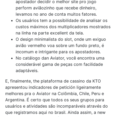
apostador decidir o melhor site pro jogo
perform aviãozinho que recebe dinheiro,
levamos no ano de conta muitos fatores.
Os usuários tem a possibilidade de analisar os
custos máximos dos multiplicadores mostrados
na linha na parte excellent da tela.
O design minimalista do slot, onde um exiguo
avião vermelho voa sobre um fundo preto, é
incomum e intrigante para os apostadores.
No catálogo dan Aviator, você encontra uma
considerável gama de peças com facilidade
adaptáveis.
E, finalmente, the plataforma de cassino da KTO
apresentou indicadores de petición ligeiramente
melhores pra o Aviator na Colômbia, Chile, Peru e
Argentina. É certo que todos os seus grupos para
usuários e atividades são incomparáveis através do
que registramos aqui no brasil. Ainda assim, a new