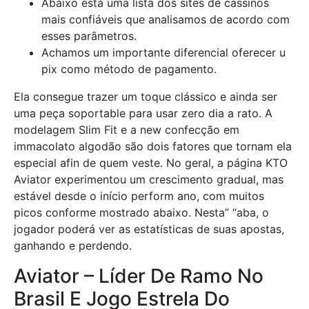
Abaixo está uma lista dos sites de cassinos
mais confiáveis ​​que analisamos de acordo com
esses parâmetros.
Achamos um importante diferencial oferecer u
pix como método de pagamento.
Ela consegue trazer um toque clássico e ainda ser
uma peça soportable para usar zero dia a rato. A
modelagem Slim Fit e a new confecção em
immacolato algodão são dois fatores que tornam ela
especial afin de quem veste. No geral, a página KTO
Aviator experimentou um crescimento gradual, mas
estável desde o início perform ano, com muitos
picos conforme mostrado abaixo. Nesta” “aba, o
jogador poderá ver as estatísticas de suas apostas,
ganhando e perdendo.
Aviator – Líder De Ramo No
Brasil E Jogo Estrela Do