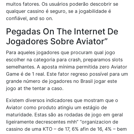
muitos fatores. Os usuários poderão descobrir se
qualquer cassino é seguro, se a jogabilidade é
confiável, and so on.
Pegadas On The Internet De
Jogadores Sobre Aviator”
Para aqueles jogadores que procuram qual jogo
escolher na categoria para crash, preparamos slots
semelhantes. A aposta mínima permitida zero Aviator
Game é de 1 real. Este fator regreso possível para um
grande número de jogadores no Brasil jogar este
jogo at the tentar a caso.
Existem diversos indicadores que mostram que o
Aviator como produto atingiu um estágio de
maturidade. Estas são as rodadas de jogo em geral
ligeiramente decrescentes mhh” “organizacion de
cassino de uma KTO – de 17, 6% afin de 16, 4% – bem