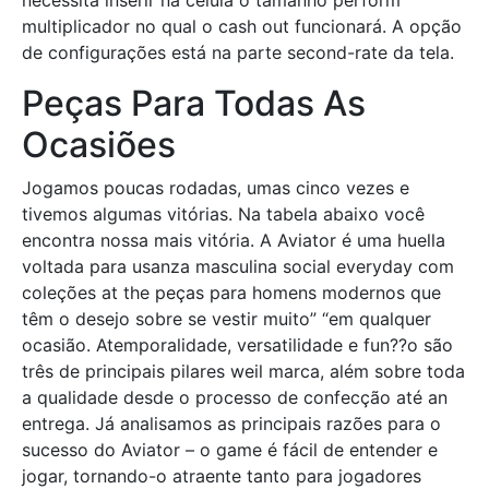
necessita inserir na célula o tamanho perform
multiplicador no qual o cash out funcionará. A opção
de configurações está na parte second-rate da tela.
Peças Para Todas As
Ocasiões
Jogamos poucas rodadas, umas cinco vezes e
tivemos algumas vitórias. Na tabela abaixo você
encontra nossa mais vitória. A Aviator é uma huella
voltada para usanza masculina social everyday com
coleções at the peças para homens modernos que
têm o desejo sobre se vestir muito” “em qualquer
ocasião. Atemporalidade, versatilidade e fun??o são
três de principais pilares weil marca, além sobre toda
a qualidade desde o processo de confecção até an
entrega. Já analisamos as principais razões para o
sucesso do Aviator – o game é fácil de entender e
jogar, tornando-o atraente tanto para jogadores