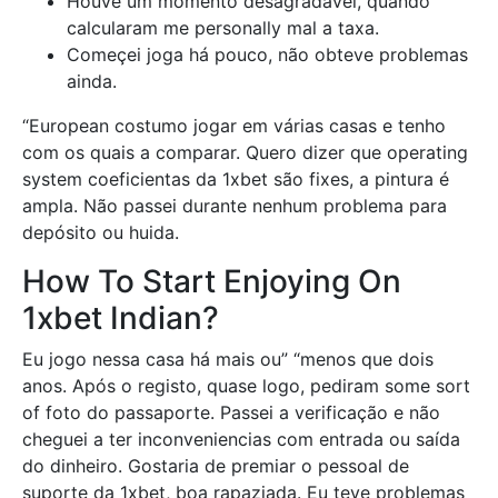
Houve um momento desagradável, quando
calcularam me personally mal a taxa.
Começei joga há pouco, não obteve problemas
ainda.
“European costumo jogar em várias casas e tenho
com os quais a comparar. Quero dizer que operating
system coeficientas da 1xbet são fixes, a pintura é
ampla. Não passei durante nenhum problema para
depósito ou huida.
How To Start Enjoying On
1xbet Indian?
Eu jogo nessa casa há mais ou” “menos que dois
anos. Após o registo, quase logo, pediram some sort
of foto do passaporte. Passei a verificação e não
cheguei a ter inconveniencias com entrada ou saída
do dinheiro. Gostaria de premiar o pessoal de
suporte da 1xbet, boa rapaziada. Eu teve problemas