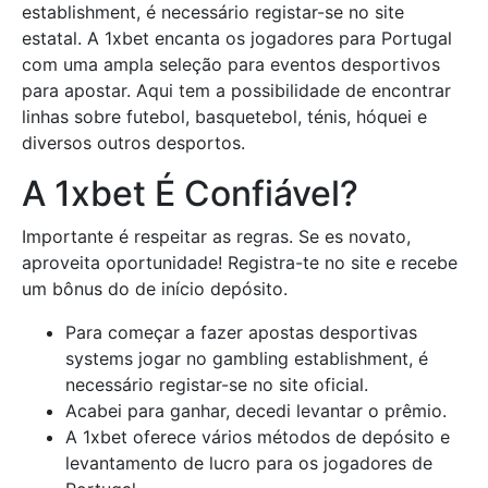
establishment, é necessário registar-se no site
estatal. A 1xbet encanta os jogadores para Portugal
com uma ampla seleção para eventos desportivos
para apostar. Aqui tem a possibilidade de encontrar
linhas sobre futebol, basquetebol, ténis, hóquei e
diversos outros desportos.
A 1xbet É Confiável?
Importante é respeitar as regras. Se es novato,
aproveita oportunidade! Registra-te no site e recebe
um bônus do de início depósito.
Para começar a fazer apostas desportivas
systems jogar no gambling establishment, é
necessário registar-se no site oficial.
Acabei para ganhar, decedi levantar o prêmio.
A 1xbet oferece vários métodos de depósito e
levantamento de lucro para os jogadores de