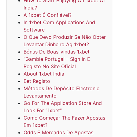
How To Start Enjoying On 1xbet Of
India?
A 1xbet É Confiável?
In 1xbet Com Applications And
Software
O Que Devo Produzir Se Não Obter
Levantar Dinheiro Ag 1xbet?
Bónus De Boas-vindas 1xbet
“Gamble Portugal – Sign In E
Registo No Site Oficial
About 1xbet India
Bet Registo
Métodos De Depósito Electronic
Levantamento
Go For The Application Store And
Look For “1xbet”
Como Começar The Fazer Apostas
Em 1xbet?
Odds E Mercados De Apostas