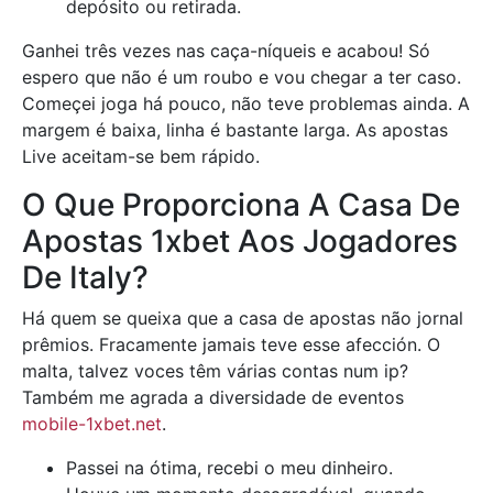
depósito ou retirada.
Ganhei três vezes nas caça-níqueis e acabou! Só
espero que não é um roubo e vou chegar a ter caso.
Começei joga há pouco, não teve problemas ainda. A
margem é baixa, linha é bastante larga. As apostas
Live aceitam-se bem rápido.
O Que Proporciona A Casa De
Apostas 1xbet Aos Jogadores
De Italy?
Há quem se queixa que a casa de apostas não jornal
prêmios. Fracamente jamais teve esse afección. O
malta, talvez voces têm várias contas num ip?
Também me agrada a diversidade de eventos
mobile-1xbet.net
.
Passei na ótima, recebi o meu dinheiro.