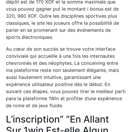
dépôt est de 170 XOF et la somme maximale que
vous pouvez gagner put le montant i bonus est de
320, 980 XOF. Outre les disciplines sportives plus
classiques, le site les joueurs offre la possibilité de
parier en se promenant sur des événements de
sports électroniques.
Au cœur de son succès se trouve votre interface
conviviale qui accueille à una fois les internautes
chevronnés et des néophytes. La conceiving entre
ma plateforme reste non seulement élégante, mais
aussi hautement intuitive, garantissant une
expérience utilisateur positive dès le début. En
suivant ces étapes, vous pouvez tirer le meilleur parti
para la plateforme 1Win et profiter d’une expérience
de rome et de jeux fluide.
L’inscription” “En Allant
Sur 1win Est-elle Algun