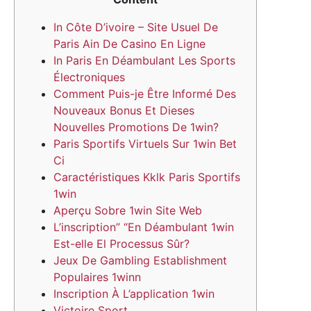
In Côte D’ivoire – Site Usuel De
Paris Ain De Casino En Ligne
In Paris En Déambulant Les Sports
Électroniques
Comment Puis-je Être Informé Des
Nouveaux Bonus Et Dieses
Nouvelles Promotions De 1win?
Paris Sportifs Virtuels Sur 1win Bet
Ci
Caractéristiques Kklk Paris Sportifs
1win
Aperçu Sobre 1win Site Web
L’inscription” “En Déambulant 1win
Est-elle El Processus Sûr?
Jeux De Gambling Establishment
Populaires 1winn
Inscription À L’application 1win
Victoire Sport