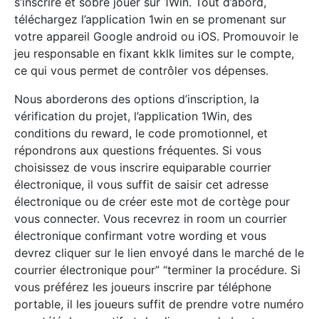
s’inscrire et sobre jouer sur 1Win. Tout d’abord,
téléchargez l’application 1win en se promenant sur
votre appareil Google android ou iOS. Promouvoir le
jeu responsable en fixant kklk limites sur le compte,
ce qui vous permet de contrôler vos dépenses.
Nous aborderons des options d’inscription, la
vérification du projet, l’application 1Win, des
conditions du reward, le code promotionnel, et
répondrons aux questions fréquentes. Si vous
choisissez de vous inscrire equiparable courrier
électronique, il vous suffit de saisir cet adresse
électronique ou de créer este mot de cortège pour
vous connecter. Vous recevrez in room un courrier
électronique confirmant votre wording et vous
devrez cliquer sur le lien envoyé dans le marché de le
courrier électronique pour” “terminer la procédure. Si
vous préférez les joueurs inscrire par téléphone
portable, il les joueurs suffit de prendre votre numéro