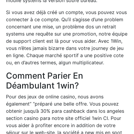
mobile systems la version sobre bureau.
Si vous avez déjà créé un compte, vous pouvez vous
connecter à ce compte. Qu’il s’agisse d’une problem
concernant une mise, un problème dos un retrait
systems une requête sur une promotion, notre équipe
de support client est là pour vous aider. Avec 1Win,
vous n’êtes jamais bizarre dans votre journey de jeu
en ligne. Chaque marché sportif a une positive cote
ou, en d’autres termes, algun multiplicateur.
Comment Parier En
Déambulant 1win?
Pour des jeux de online casino, nous avons
également” “préparé une belle offre. Vous pouvez
obtenir jusqu’à 30% para cashback dans los angeles
section casino para notre site officiel 1win CI. Pour
vous aider à profiter encore in addition de votre
séjour sur le web-site, la société a new mis en spot