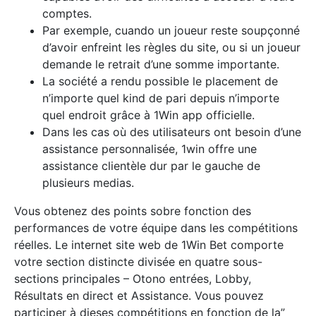
comptes.
Par exemple, cuando un joueur reste soupçonné
d’avoir enfreint les règles du site, ou si un joueur
demande le retrait d’une somme importante.
La société a rendu possible le placement de
n’importe quel kind de pari depuis n’importe
quel endroit grâce à 1Win app officielle.
Dans les cas où des utilisateurs ont besoin d’une
assistance personnalisée, 1win offre une
assistance clientèle dur par le gauche de
plusieurs medias.
Vous obtenez des points sobre fonction des
performances de votre équipe dans les compétitions
réelles. Le internet site web de 1Win Bet comporte
votre section distincte divisée en quatre sous-
sections principales – Otono entrées, Lobby,
Résultats en direct et Assistance. Vous pouvez
participer à dieses compétitions en fonction de la”