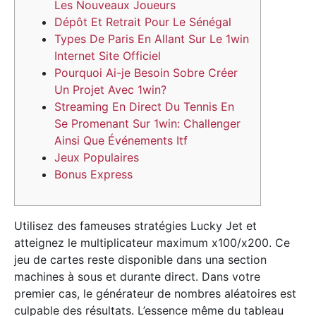
Les Nouveaux Joueurs
Dépôt Et Retrait Pour Le Sénégal
Types De Paris En Allant Sur Le 1win
Internet Site Officiel
Pourquoi Ai-je Besoin Sobre Créer
Un Projet Avec 1win?
Streaming En Direct Du Tennis En
Se Promenant Sur 1win: Challenger
Ainsi Que Événements Itf
Jeux Populaires
Bonus Express
Utilisez des fameuses stratégies Lucky Jet et
atteignez le multiplicateur maximum x100/x200. Ce
jeu de cartes reste disponible dans una section
machines à sous et durante direct. Dans votre
premier cas, le générateur de nombres aléatoires est
culpable des résultats. L’essence même du tableau