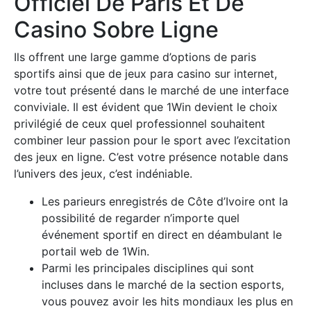
Officiel De Paris Et De
Casino Sobre Ligne
Ils offrent une large gamme d’options de paris
sportifs ainsi que de jeux para casino sur internet,
votre tout présenté dans le marché de une interface
conviviale. Il est évident que 1Win devient le choix
privilégié de ceux quel professionnel souhaitent
combiner leur passion pour le sport avec l’excitation
des jeux en ligne. C’est votre présence notable dans
l’univers des jeux, c’est indéniable.
Les parieurs enregistrés de Côte d’Ivoire ont la
possibilité de regarder n’importe quel
événement sportif en direct en déambulant le
portail web de 1Win.
Parmi les principales disciplines qui sont
incluses dans le marché de la section esports,
vous pouvez avoir les hits mondiaux les plus en