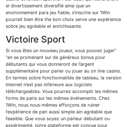
el divertissement diversifié ainsi que un
environnement para jeu fiable, s’inscrire sur 1Win
pourrait bien être the bon choix serve une expérience
sobre jeu agréable et enrichissante.
Victoire Sport
Si vous êtes un nouveau joueur, vous pouvez juger”
“en se promenant sur de généreux bonus pour
débutants qui vous donneront de l’argent
supplémentaire pour parier ou jouer au on line casino.
En termes sobre fonctionnalités de tableau, la version
Internet n’est pas inférieure aux logiciels
téléchargeables. Vous pourrez accomplir les mêmes
forms de paris sur les mêmes événements. Chez
1Win, nous nous-mêmes efforçons de ruiner
l’expérience de pari aussi simple ain agréable que
feasible. Que vous soyez un parieur débutant ou
expérimenté, notre plateforme est conçue pour