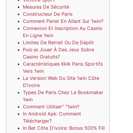
Mesures De Sécurité
Constructeur De Paris
Comment Parier En Allant Sur 1win?
Connexion Et Inscription Au Casino
En Ligne 1win
Limites De Retrait Ou De Dépôt
Puis-je Jouer À Des Jeux Sobre
Casino Gratuits?
Caractéristiques Kklk Paris Sportifs
Vers 1win
La Version Web Du Site 1win Côte
D’ivoire
Types De Paris Chez Le Bookmaker
1win
Comment Utiliser” “1win?
In Android Apk: Comment
Télécharger?
In Bet Côte D’ivoire: Bonus 500% Fill