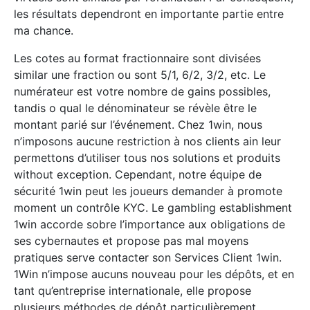
les résultats dependront en importante partie entre
ma chance.
Les cotes au format fractionnaire sont divisées
similar une fraction ou sont 5/1, 6/2, 3/2, etc. Le
numérateur est votre nombre de gains possibles,
tandis o qual le dénominateur se révèle être le
montant parié sur l’événement. Chez 1win, nous
n’imposons aucune restriction à nos clients ain leur
permettons d’utiliser tous nos solutions et produits
without exception. Cependant, notre équipe de
sécurité 1win peut les joueurs demander à promote
moment un contrôle KYC. Le gambling establishment
1win accorde sobre l’importance aux obligations de
ses cybernautes et propose pas mal moyens
pratiques serve contacter son Services Client 1win.
1Win n’impose aucuns nouveau pour les dépôts, et en
tant qu’entreprise internationale, elle propose
plusieurs méthodes de dépôt particulièrement