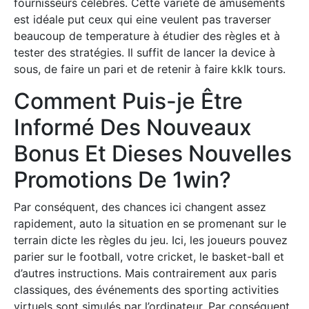
fournisseurs célèbres. Cette variété de amusements
est idéale put ceux qui eine veulent pas traverser
beaucoup de temperature à étudier des règles et à
tester des stratégies. Il suffit de lancer la device à
sous, de faire un pari et de retenir à faire kklk tours.
Comment Puis-je Être
Informé Des Nouveaux
Bonus Et Dieses Nouvelles
Promotions De 1win?
Par conséquent, des chances ici changent assez
rapidement, auto la situation en se promenant sur le
terrain dicte les règles du jeu. Ici, les joueurs pouvez
parier sur le football, votre cricket, le basket-ball et
d’autres instructions. Mais contrairement aux paris
classiques, des événements des sporting activities
virtuels sont simulés par l’ordinateur. Par conséquent,