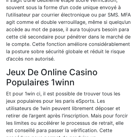
Il s’agit d’une deuxième étape sobre vérification,
souvent sous la forme d’un code unique envoyé à
l’utilisateur par courrier électronique ou par SMS. MFA
agit comme el double verrouillage, même si quelqu’un
accède au mot de passe, il aura toujours besoin para
cette clé secondaire pour pénétrer dans le marché de
le compte. Cette fonction améliore considérablement
la posture sobre sécurité globale et réduit le risque
d’accès non autorisé.
Jeux De Online Casino
Populaires 1winn
Et pour 1win ci, il est possible de trouver tous les
jeux populaires pour les paris eSports. Les
utilisateurs de 1win peuvent librement déposer et
retirer de l’argent après l’inscription. Mais pour forcir
les limites ou accélérer le processus de retrait, elle
est conseillé para passer la vérification. Cette