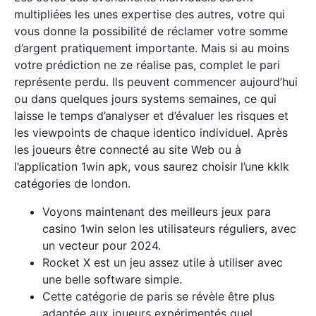
multipliées les unes expertise des autres, votre qui
vous donne la possibilité de réclamer votre somme
d’argent pratiquement importante. Mais si au moins
votre prédiction ne ze réalise pas, complet le pari
représente perdu. Ils peuvent commencer aujourd’hui
ou dans quelques jours systems semaines, ce qui
laisse le temps d’analyser et d’évaluer les risques et
les viewpoints de chaque identico individuel. Après
les joueurs être connecté au site Web ou à
l’application 1win apk, vous saurez choisir l’une kklk
catégories de london.
Voyons maintenant des meilleurs jeux para
casino 1win selon les utilisateurs réguliers, avec
un vecteur pour 2024.
Rocket X est un jeu assez utile à utiliser avec
une belle software simple.
Cette catégorie de paris se révèle être plus
adaptée aux joueurs expérimentés quel