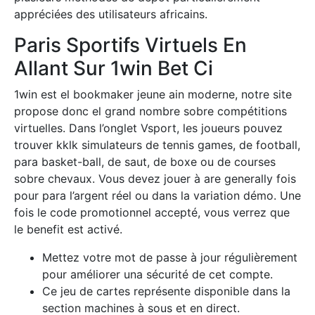
appréciées des utilisateurs africains.
Paris Sportifs Virtuels En
Allant Sur 1win Bet Ci
1win est el bookmaker jeune ain moderne, notre site
propose donc el grand nombre sobre compétitions
virtuelles. Dans l’onglet Vsport, les joueurs pouvez
trouver kklk simulateurs de tennis games, de football,
para basket-ball, de saut, de boxe ou de courses
sobre chevaux. Vous devez jouer à are generally fois
pour para l’argent réel ou dans la variation démo. Une
fois le code promotionnel accepté, vous verrez que
le benefit est activé.
Mettez votre mot de passe à jour régulièrement
pour améliorer una sécurité de cet compte.
Ce jeu de cartes représente disponible dans la
section machines à sous et en direct.