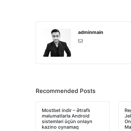
adminmain
Recommended Posts
Mostbet indir – Ətraflı
Re
məlumatlarla Android
Je
sistemləri üçün onlayn
On
kazino oynamaq
Ma