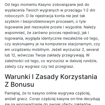
Od tego momentu Kasyno zobowiązane jest do
wypłacenia Twoich wygranych w przeciągu 1-2 dni
roboczych. O ile rejestracja konta nie jest tak
szybkim i bezproblemowym procesem, o tyle
logowanie jest niezwykle proste i wygodne. Należy
wspomnieć, że zarówno proces rejestracji, jak i
logowania, wygląda identycznie niezależnie od tego,
czy wykonujemy je na komputerze stacjonarnym, czy
em urządzeniu mobilnym. Jeżeli wyrzucisz 2, several
lub 12, wówczas Twoje zakłady przegrywają. W
zależności od tego, co wyrzucisz w dalszej rundzie,
zależy czy wygrasz czy też przegrasz.
Warunki I Zasady Korzystania
Z Bonusu
Pamiętaj, że to kasyno online wygrywa częściej,
aniżeli gracz. Coraz częściej kasyna on-line decydują
się na wprowadzanie do swojej oferty zakładów