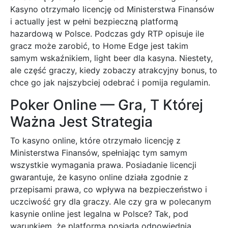
Kasyno otrzymało licencję od Ministerstwa Finansów
i actually jest w pełni bezpieczną platformą
hazardową w Polsce. Podczas gdy RTP opisuje ile
gracz może zarobić, to Home Edge jest takim
samym wskaźnikiem, light beer dla kasyna. Niestety,
ale część graczy, kiedy zobaczy atrakcyjny bonus, to
chce go jak najszybciej odebrać i pomija regulamin.
Poker Online — Gra, T Której
Ważna Jest Strategia
To kasyno online, które otrzymało licencję z
Ministerstwa Finansów, spełniając tym samym
wszystkie wymagania prawa. Posiadanie licencji
gwarantuje, że kasyno online działa zgodnie z
przepisami prawa, co wpływa na bezpieczeństwo i
uczciwość gry dla graczy. Ale czy gra w polecanym
kasynie online jest legalna w Polsce? Tak, pod
warunkiem, że platforma posiada odpowiednią