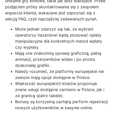
unikalne gry stołowe, takie jak Blitz Blackjack. Przed
podjęciem próby skontaktowania się z zespołem
wsparcia klienta, wskazane jest zapoznać się z
sekcją FAQ, czyli najczęściej zadawanych pytań.
Może jednak zdarzyć się tak, że wybrani
operatorzy hazardowi będą stosować opłaty
manipulacyjne dla konkretnych metod wpłaty
czy wypłaty.
Mają one znakomitą oprawę graficzną, pełną
animacji, przerywników wideo i po prostu
doskonałej grafiki.
Należy rozumieć, że platformy europejskie nie
zawsze mają opcje dostępne w Polsce.
Większość europejskich klubów proponuje
znane usługi dostępne zarówno w Polsce, jak i
za granicą (patrz tabele).
Bonusy są korzystną zachętą perform rejestracji
nowych użytkowników w kasynie online.