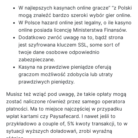
W najlepszych kasynach online gracze” “z Polski
mogą znaleźć bardzo szeroki wybór gier online.
W Polsce hazard online jest legalny, o ile kasyno
online posiada licencję Ministerstwa Finansów.
Dodatkowo zwróć uwagę na to, bądź strona
jest szyfrowana kluczem SSL, some sort of
twoje dane osobowe odpowiednio
zabezpieczane.
Kasyna na prawdziwe pieniądze oferują
graczom możliwość zdobycia lub utraty
prawdziwych pieniędzy.
Musisz też wziąć pod uwagę, że takie opłaty mogą
zostać naliczone również przez samego operatora
płatności. Ma to miejsce najczęściej w przypadku
wpłat kartami czy Paysafecard. I nawet jeśli to
przykładowo a couple of, 5% kwoty transakcji, to w
sytuacji wyższych doładowań, zrobi wyraźną