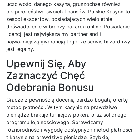
uczciwości danego kasyna, grunzochse również
bezpieczeństwa swoich finansów. Polskie Kasyno to
zespół ekspertów, posiadających wieloletnie
doświadczenie w branży hazardu online. Posiadanie
licencji jest największą my partner and i
najważniejszą gwarancją tego, że serwis hazardowy
jest legalny.
Upewnij Się, Aby
Zaznaczyć Chęć
Odebrania Bonusu
Gracze z pewnością docenią bardzo bogatą ofertę
metod płatności. W tym kasynie na prawdziwe
pieniądze brakuje turniejów pokera oraz solidnego
programu lojalnościowego. Sprawdzamy
różnorodność i wygodę dostępnych metod płatności
t kasynie na prawdziwe pieniądze. Szybkie,