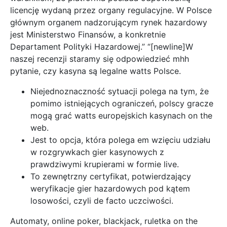
licencję wydaną przez organy regulacyjne. W Polsce
głównym organem nadzorującym rynek hazardowy
jest Ministerstwo Finansów, a konkretnie
Departament Polityki Hazardowej.” “[newline]W
naszej recenzji staramy się odpowiedzieć mhh
pytanie, czy kasyna są legalne watts Polsce.
Niejednoznaczność sytuacji polega na tym, że
pomimo istniejących ograniczeń, polscy gracze
mogą grać watts europejskich kasynach on the
web.
Jest to opcja, która polega em wzięciu udziału
w rozgrywkach gier kasynowych z
prawdziwymi krupierami w formie live.
To zewnętrzny certyfikat, potwierdzający
weryfikacje gier hazardowych pod kątem
losowości, czyli de facto uczciwości.
Automaty, online poker, blackjack, ruletka on the