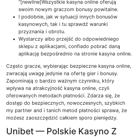
“[newline]Wszystkie kasyna online oferują
swoim nowym graczom bonusy powitalne.
I podobnie, jak w sytuacji innych bonusów
kasynowych, tak i tu sprawdź warunki
przyznania i obrotu.
Wystarczy albo przejść do odpowiedniego
sklepu z aplikacjami, confiado pobrać daną
aplikację bezpośrednio na stronie kasyna online.
Często gracze, wybierając bezpieczne kasyna online,
zwracają uwagę jedynie na ofertę gier i bonusy.
Zapominają o bardzo ważnym czynniku, który
wpływa na atrakcyjność kasyna online, czyli
oferowanych metodach płatności. Zdarza się, że
dostęp do bezpiecznych, nowoczesnych, szybkich
my partner and i tanich metod płatności sprawa, że
możesz zaoszczędzić całkiem sporo pieniędzy.
Unibet — Polskie Kasyno Z