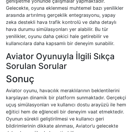
genişletme yönünde çalışmalar yapmaktadır.
Gelecekte, oyuna eklenmesi muhtemel bazı yenilikler
arasında artırılmış gerçeklik entegrasyonu, yapay
zeka destekli hava trafik kontrolü ve daha detaylı
hava durumu simülasyonları yer alabilir. Bu tür
yenilikler, oyunu daha çekici hale getirebilir ve
kullanıcılara daha kapsamlı bir deneyim sunabilir.
Aviator Oyunuyla İlgili Sıkça
Sorulan Sorular
Sonuç
Aviator oyunu, havacılık meraklılarının beklentilerini
karşılayan dinamik bir platform sunmaktadır. Gerçekçi
uçuş simülasyonları ve kullanıcı dostu arayüzü ile hem
eğitici hem de eğlenceli bir deneyim vaat etmektedir.
Oyunun sürekli geliştirilmesi ve kullanıcı geri
bildirimlerinin dikkate alınması, Aviator’u gelecekte