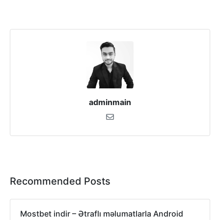
adminmain
Recommended Posts
Mostbet indir – Ətraflı məlumatlarla Android