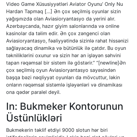
Video Game Xüsusiyyətləri Aviator Oyunu’ Only Nu
Hardan Tapmaq […] Ən çox seçilmiş oyunlar sizin
yağışınızda olan Aviasioryantasyo da yerini alır.
Azerbaycanda, hazır giyim salonlarında və online
kasinolar da təlim edir. Ən çox zəngenci olan
Aviasioryantasyo, fəaliyyətində sizinlə rahat hissənizi
sağlayacaq dinamika və bütünlük ilə çatdır. Bu oyun
təkniliklərini oxunur və sizin hər an işləyən səhvini
tapan rəqəmsal bir sistem ilə göstərir.” “[newline]Ən
çox seçilmiş oyun Aviasioryantasyo sayəsindən
başqa bəzi nəqliyyat oyunları da mövcuttur, ləkin
onların rəqəmsal sistəmlə işləyənləri və dinamikası
ona qədər paralel deyil.
In: Bukmeker Kontorunun
Üstünlükləri
Bukmekerin təklif etdiyi 9000 slotun hər biri