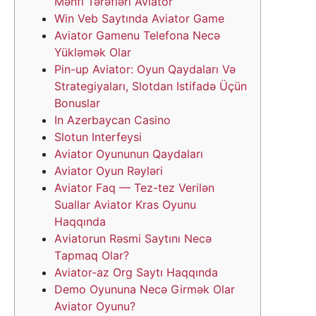
Mənfi Tərəfləri Aviator”
Win Veb Saytında Aviator Game
Aviator Gamenu Telefona Necə
Yükləmək Olar
Pin-up Aviator: Oyun Qaydaları Və
Strategiyaları, Slotdan Istifadə Üçün
Bonuslar
In Azerbaycan Casino
Slotun Interfeysi
Aviator Oyununun Qaydaları
Aviator Oyun Rəyləri
Aviator Faq — Tez-tez Verilən
Suallar Aviator Kras Oyunu
Haqqında
Аvіаtоrun Rəsmі Sауtını Nесə
Tарmаq Оlаr?
Aviator-az Org Saytı Haqqında
Demo Oyununa Necə Girmək Olar
Aviator Oyunu?