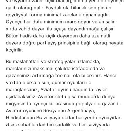
vəziyyətdə zəfər kiçik olacaq, amma yenə də oyunçu
qalib olaraq qalır. Faydalı ola biləcək son pin up
qeydiyyat forma minimal xərclərlə oynamaqdır.
Oyunçu hər dəfə minimum mərc qoyur və əmsalın
xirda vahid dəyəri ilə uçuşu dayandırmağa çalışır.
Bütün hədis daha kiçik dəyərdən daha əzəmətli
dəyərə doğru partlayış prinsipinə bağlı olaraq həyata
keçirilir.
Bu məsləhətləri və strategiyaları izləməklə,
mərclərinizi maksimal şəkildə istifadə edə və
qazancınızı artırmağa toe nail ola bilərsiniz. Hansı
vaxtda olursa olsun, qumar oyunları ilə
maraqlansanız, Aviator oyunu haqqında rəylər
eşidəcəksiniz. Aviator slotu qısa müddətdə dünya
miqyasında oyunçular arasında populyarlıq qazandı.
Aviator oyununu Rusiyadan Argentinaya,
Hindistandan Braziliyaya qədər hər yerdə oynayırlar.
Əsas səbəblərdən biri sadəlik və hər səviyyədə