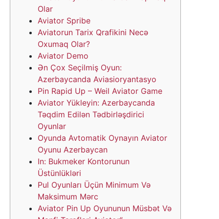
Olar
Aviator Spribe
Aviatorun Tarix Qrafikini Necə
Oxumaq Olar?
Aviator Demo
Ən Çox Seçilmiş Oyun:
Azerbaycanda Aviasioryantasyo
Pin Rapid Up – Weil Aviator Game
Aviator Yükleyin: Azerbaycanda
Təqdim Edilən Tədbirləşdirici
Oyunlar
Oyunda Avtomatik Oynayın Aviator
Oyunu Azerbaycan
In: Bukmeker Kontorunun
Üstünlükləri
Рul Оyunlаrı Üçün Mіnіmum Və
Mаksіmum Mərс
Aviator Pin Up Oyununun Müsbət Və