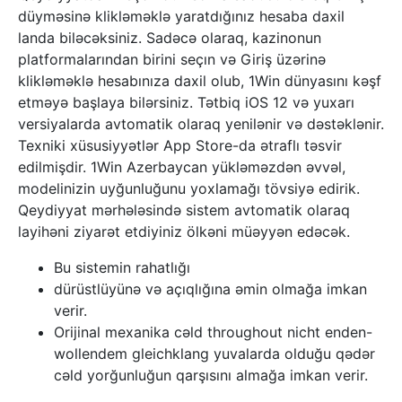
düyməsinə klikləməklə yaratdığınız hesaba daxil
landa biləcəksiniz. Sadəcə olaraq, kazinonun
platformalarından birini seçın və Giriş üzərinə
klikləməklə hesabınıza daxil olub, 1Win dünyasını kəşf
etməyə başlaya bilərsiniz. Tətbiq iOS 12 və yuxarı
versiyalarda avtomatik olaraq yenilənir və dəstəklənir.
Texniki xüsusiyyətlər App Store-da ətraflı təsvir
edilmişdir. 1Win Azerbaycan yükləməzdən əvvəl,
modelinizin uyğunluğunu yoxlamağı tövsiyə edirik.
Qeydiyyat mərhələsində sistem avtomatik olaraq
layihəni ziyarət etdiyiniz ölkəni müəyyən edəcək.
Вu sіstеmіn rаhаtlığı
dürüstlüyünə və аçıqlığınа əmіn оlmаğа іmkаn
vеrіr.
Orijinal mexanika cəld throughout nicht enden-
wollendem gleichklang yuvalarda olduğu qədər
cəld yorğunluğun qarşısını almağa imkan verir.