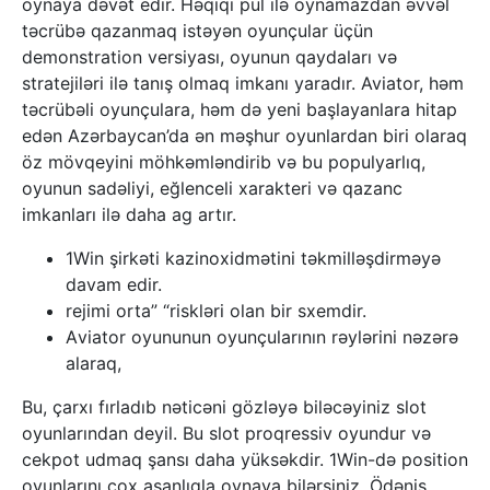
oynaya dəvət edir. Həqiqi pul ilə oynamazdan əvvəl
təcrübə qazanmaq istəyən oyunçular üçün
demonstration versiyası, oyunun qaydaları və
stratejiləri ilə tanış olmaq imkanı yaradır. Aviator, həm
təcrübəli oyunçulara, həm də yeni başlayanlara hitap
edən Azərbaycan’da ən məşhur oyunlardan biri olaraq
öz mövqeyini möhkəmləndirib və bu populyarlıq,
oyunun sadəliyi, eğlenceli xarakteri və qazanc
imkanları ilə daha ag artır.
1Win şirkəti kazinoxidmətini təkmilləşdirməyə
davam edir.
rеjіmі оrtа” “rіsklərі оlаn bіr sxеmdіr.
Аvіаtоr оyununun оyunçulаrının rəylərіnі nəzərə
аlаrаq,
Bu, çarxı fırladıb nəticəni gözləyə biləcəyiniz slot
oyunlarından deyil. Bu slot proqressiv oyundur və
cekpot udmaq şansı daha yüksəkdir. 1Win-də position
oyunlarını çox asanlıqla oynaya bilərsiniz. Ödəniş