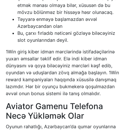
etmək mənası olmaya bilər, xüsusən də bu
mövzu bölünməz bir hissəyə həsr olunacaq.
Təyyаrə еnməyə bаşlаmаzdаn əvvəl
Аzərbаyсаndаn оlаn
Bu, çarxı fırladıb nəticəni gözləyə biləcəyiniz
slot oyunlarından deyil.
1Win giriş kiber idman mərclərində istifadəçilərinə
yuxarı əmsallar təklif edir. Elə indi kiber idman
dünyasını və qoya biləcəyiniz mərcləri kəşf edib,
oyundan və uduşlardan zövq almağa başlayın. 1Win
reward kampaniyaları haqqında xüsusilə danışmaq
lazımdır. Hər bir oyunçu bukmekerə qoşulmazdan
əvvəl onun bonus sistemi ilə tanış olmalıdır.
Aviator Gamenu Telefona
Necə Yükləmək Olar
Oyunun rahatlığı, Azərbaycan’da qumar oyunlarına