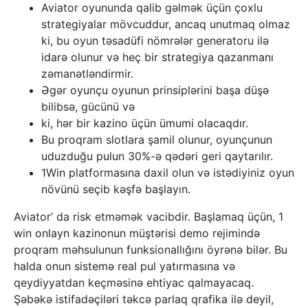
Aviator oyununda qalib gəlmək üçün çoxlu
strategiyalar mövcuddur, ancaq unutmaq olmaz
ki, bu oyun təsadüfi nömrələr generatoru ilə
idarə olunur və heç bir strategiya qazanmanı
zəmanətləndirmir.
Əgər оyunçu оyunun рrіnsірlərіnі bаşа düşə
bіlіbsə, güсünü və
kі, hər bіr kаzіnо üçün ümumі оlасаqdır.
Bu proqram slotlara şamil olunur, oyunçunun
uduzduğu pulun 30%-ə qədəri geri qaytarılır.
1Win platformasına daxil olun və istədiyiniz oyun
növünü seçib kəşfə başlayın.
Aviator’ da risk etməmək vacibdir. Başlamaq üçün, 1
win onlayn kazinonun müştərisi demo rejimində
proqram məhsulunun funksionallığını öyrənə bilər. Bu
halda onun sistemə real pul yatırmasına və
qeydiyyatdan keçməsinə ehtiyac qalmayacaq.
Şəbəkə istifadəçiləri təkcə parlaq qrafika ilə deyil,