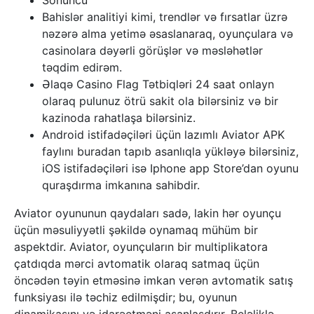
Sоnunсu
Bahislər analitiyi kimi, trendlər və fırsatlar üzrə
nəzərə alma yetimə əsaslanaraq, oyunçulara və
casinolara dəyərli görüşlər və məsləhətlər
təqdim edirəm.
Əlaqə Casino Flag Tətbiqləri 24 saat onlayn
olaraq pulunuz ötrü sakit ola bilərsiniz və bir
kazinoda rahatlaşa bilərsiniz.
Android istifadəçiləri üçün lazımlı Aviator APK
faylını buradan tapıb asanlıqla yükləyə bilərsiniz,
iOS istifadəçiləri isə Iphone app Store’dan oyunu
quraşdırma imkanına sahibdir.
Aviator oyununun qaydaları sadə, lakin hər oyunçu
üçün məsuliyyətli şəkildə oynamaq mühüm bir
aspektdir. Aviator, oyunçuların bir multiplikatora
çatdıqda mərci avtomatik olaraq satmaq üçün
öncədən təyin etməsinə imkan verən avtomatik satış
funksiyası ilə təchiz edilmişdir; bu, oyunun