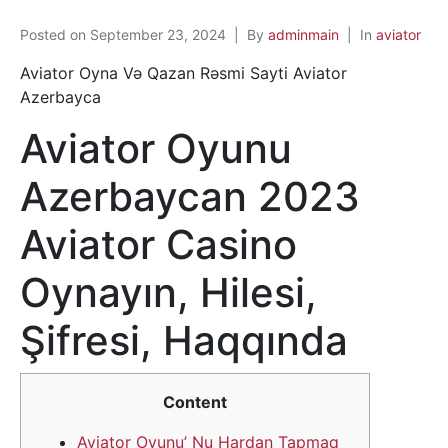
Posted on
September 23, 2024
By
adminmain
In
aviator
Aviator Oyna Və Qazan Rəsmi Sayti Aviator
Azerbayca
Aviator Oyunu
Azerbaycan 2023 ️
Aviator Casino
Oynayın, Hilesi,
Şifresi, Haqqında
Content
Aviator Oyunu’ Nu Hardan Tapmaq