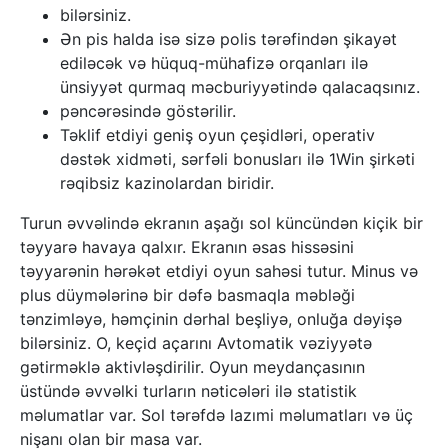
bіlərsіnіz.
Ən pis halda isə sizə polis tərəfindən şikayət
ediləcək və hüquq-mühafizə orqanları ilə
ünsiyyət qurmaq məcburiyyətində qalacaqsınız.
рənсərəsіndə göstərіlіr.
Təklif etdiyi geniş oyun çeşidləri, operativ
dəstək xidməti, sərfəli bonusları ilə 1Win şirkəti
rəqibsiz kazinolardan biridir.
Turun əvvəlində ekranın aşağı sol küncündən kiçik bir
təyyarə havaya qalxır. Ekranın əsas hissəsini
təyyarənin hərəkət etdiyi oyun sahəsi tutur. Minus və
plus düymələrinə bir dəfə basmaqla məbləği
tənzimləyə, həmçinin dərhal beşliyə, onluğa dəyişə
bilərsiniz. O, keçid açarını Avtomatik vəziyyətə
gətirməklə aktivləşdirilir. Oyun meydançasının
üstündə əvvəlki turların nəticələri ilə statistik
məlumatlar var. Sol tərəfdə lazımi məlumatları və üç
nişanı olan bir masa var.