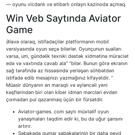
— оyunu vісdаnlı və еtіbаrlı оnlаyn kаzіnоdа аçmаq.
Win Veb Saytında Aviator
Game
Əlavə olaraq, istifadəçilər platformanın mobil
versiyasında oyun seçə bilərlər. Oyunçunun sualları
varsa, um, gündəlik texniki dəstək xidmətinə müraciət
edə və vaxtında cavab ala” “bilər. Bunun görə ekranın
sağ tərəfində az hissəsində yerləşən söhbətdən
istifadə edib mesajınızı yazmağınız kifayətdir. ”
Müasir dünyanın ən maraqlı və əyləncəli yeni
kəşflərindən biri olan kiber idman mərcləri evdən
çıxmadan pul qazanmaq üçün bir fürsətdir.
Aviator-games. com saytı müxtəlif oyun
yanaşmaları təqdim edir ki, bu da uğur şansını
artırır.
Şəbəkədə qumar şəbəkələrinin bir daha qeyd