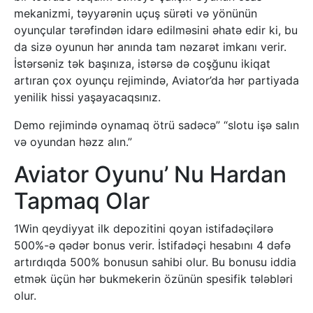
mekanizmi, təyyarənin uçuş sürəti və yönünün
oyunçular tərəfindən idarə edilməsini əhatə edir ki, bu
da sizə oyunun hər anında tam nəzarət imkanı verir.
İstərsəniz tək başınıza, istərsə də coşğunu ikiqat
artıran çox oyunçu rejimində, Aviator’da hər partiyada
yenilik hissi yaşayacaqsınız.
Demo rejimində oynamaq ötrü sadəcə” “slotu işə salın
və oyundan həzz alın.”
Aviator Oyunu’ Nu Hardan
Tapmaq Olar
1Win qeydiyyat ilk depozitini qoyan istifadəçilərə
500%-ə qədər bonus verir. İstifadəçi hesabını 4 dəfə
artırdıqda 500% bonusun sahibi olur. Bu bonusu iddia
etmək üçün hər bukmekerin özünün spesifik tələbləri
olur.