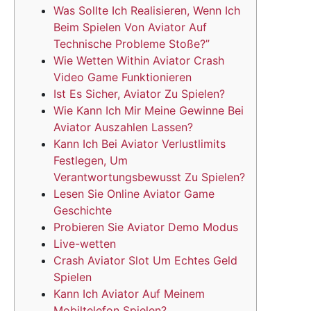
Was Sollte Ich Realisieren, Wenn Ich
Beim Spielen Von Aviator Auf
Technische Probleme Stoße?”
Wie Wetten Within Aviator Crash
Video Game Funktionieren
Ist Es Sicher, Aviator Zu Spielen?
Wie Kann Ich Mir Meine Gewinne Bei
Aviator Auszahlen Lassen?
Kann Ich Bei Aviator Verlustlimits
Festlegen, Um
Verantwortungsbewusst Zu Spielen?
Lesen Sie Online Aviator Game
Geschichte
Probieren Sie Aviator Demo Modus
Live-wetten
Crash Aviator Slot Um Echtes Geld
Spielen
Kann Ich Aviator Auf Meinem
Mobiltelefon Spielen?