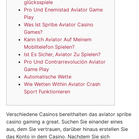
glücksspiele
Pro Und Enemistad Aviator Game
Play
Was Ist Spribe Aviator Сasino
Games?
Kann Ich Aviator Auf Meinem
Mobiltelefon Spielen?
Ist Es Sicher, Aviator Zu Spielen?
Pro Und Contrarrevolución Aviator
Game Play
Automatische Wette
Wie Wetten Within Aviator Crash
Sport Funktionieren
Verschiedene Casinos bereithalten das aviator spribe
casino gaming a great. Suchen Sie einander eines
aus, dem Sie vertrauen, darüber hinaus erstellen Sie
das Konto in dem Casino. Nachdem Sie sich