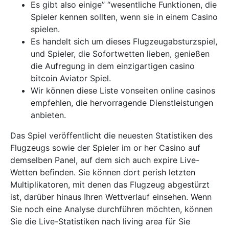
Es gibt also einige” “wesentliche Funktionen, die
Spieler kennen sollten, wenn sie in einem Casino
spielen.
Es handelt sich um dieses Flugzeugabsturzspiel,
und Spieler, die Sofortwetten lieben, genießen
die Aufregung in dem einzigartigen casino
bitcoin Aviator Spiel.
Wir können diese Liste vonseiten online casinos
empfehlen, die hervorragende Dienstleistungen
anbieten.
Das Spiel veröffentlicht die neuesten Statistiken des
Flugzeugs sowie der Spieler im or her Casino auf
demselben Panel, auf dem sich auch expire Live-
Wetten befinden. Sie können dort perish letzten
Multiplikatoren, mit denen das Flugzeug abgestürzt
ist, darüber hinaus Ihren Wettverlauf einsehen. Wenn
Sie noch eine Analyse durchführen möchten, können
Sie die Live-Statistiken nach living area für Sie