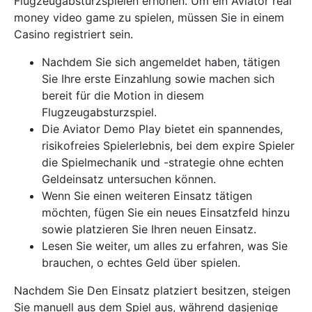
Flugzeugabsturzspielen erhöhen. Um ein Aviator real
money video game zu spielen, müssen Sie in einem
Casino registriert sein.
Nachdem Sie sich angemeldet haben, tätigen
Sie Ihre erste Einzahlung sowie machen sich
bereit für die Motion in diesem
Flugzeugabsturzspiel.
Die Aviator Demo Play bietet ein spannendes,
risikofreies Spielerlebnis, bei dem expire Spieler
die Spielmechanik und -strategie ohne echten
Geldeinsatz untersuchen können.
Wenn Sie einen weiteren Einsatz tätigen
möchten, fügen Sie ein neues Einsatzfeld hinzu
sowie platzieren Sie Ihren neuen Einsatz.
Lesen Sie weiter, um alles zu erfahren, was Sie
brauchen, o echtes Geld über spielen.
Nachdem Sie Den Einsatz platziert besitzen, steigen
Sie manuell aus dem Spiel aus, während dasjenige