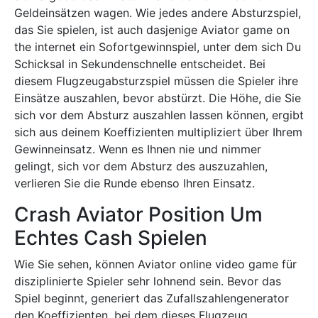
Geldeinsätzen wagen. Wie jedes andere Absturzspiel,
das Sie spielen, ist auch dasjenige Aviator game on
the internet ein Sofortgewinnspiel, unter dem sich Du
Schicksal in Sekundenschnelle entscheidet. Bei
diesem Flugzeugabsturzspiel müssen die Spieler ihre
Einsätze auszahlen, bevor abstürzt. Die Höhe, die Sie
sich vor dem Absturz auszahlen lassen können, ergibt
sich aus deinem Koeffizienten multipliziert über Ihrem
Gewinneinsatz. Wenn es Ihnen nie und nimmer
gelingt, sich vor dem Absturz des auszuzahlen,
verlieren Sie die Runde ebenso Ihren Einsatz.
Crash Aviator Position Um
Echtes Cash Spielen
Wie Sie sehen, können Aviator online video game für
disziplinierte Spieler sehr lohnend sein. Bevor das
Spiel beginnt, generiert das Zufallszahlengenerator
den Koeffizienten, bei dem dieses Flugzeug