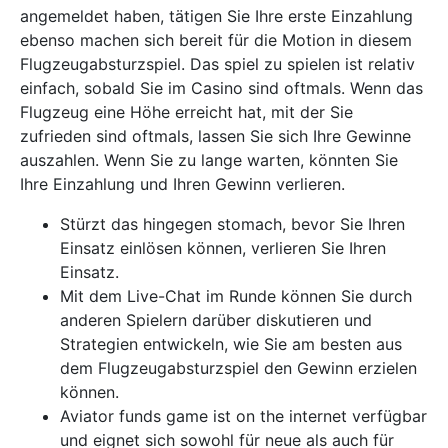
angemeldet haben, tätigen Sie Ihre erste Einzahlung
ebenso machen sich bereit für die Motion in diesem
Flugzeugabsturzspiel. Das spiel zu spielen ist relativ
einfach, sobald Sie im Casino sind oftmals. Wenn das
Flugzeug eine Höhe erreicht hat, mit der Sie
zufrieden sind oftmals, lassen Sie sich Ihre Gewinne
auszahlen. Wenn Sie zu lange warten, könnten Sie
Ihre Einzahlung und Ihren Gewinn verlieren.
Stürzt das hingegen stomach, bevor Sie Ihren
Einsatz einlösen können, verlieren Sie Ihren
Einsatz.
Mit dem Live-Chat im Runde können Sie durch
anderen Spielern darüber diskutieren und
Strategien entwickeln, wie Sie am besten aus
dem Flugzeugabsturzspiel den Gewinn erzielen
können.
Aviator funds game ist on the internet verfügbar
und eignet sich sowohl für neue als auch für