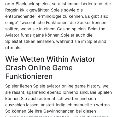
oder Blackjack spielen, sera ist immer bedeutend, die
Regeln kklk gewählten Spiels sowie die
entsprechende Terminologie zu kennen. Es gibt also
einige” “wesentliche Funktionen, die Zocker kennen
sollten, wenn sie in einem Casino spielen. Beim the
Aviator funds game können Spieler auch die
Spielstatistiken einsehen, während sie im Spiel sind
oftmals.
Wie Wetten Within Aviator
Crash Online Game
Funktionieren
Spieler lieben Spiele aviator online game history, weil
sie rasant, spannend ebenso lohnend sind. Bei Spielen
können Sie auch automatisch wetten und sich
auszahlen lassen, anstatt lediglich manuell zu wetten.
So können Sie Ihre Gewinnchancen bei diesen