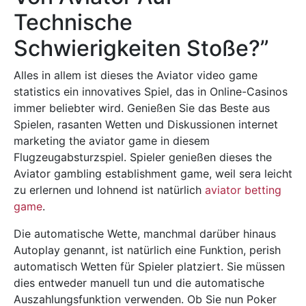
Technische
Schwierigkeiten Stoße?”
Alles in allem ist dieses the Aviator video game
statistics ein innovatives Spiel, das in Online-Casinos
immer beliebter wird. Genießen Sie das Beste aus
Spielen, rasanten Wetten und Diskussionen internet
marketing the aviator game in diesem
Flugzeugabsturzspiel. Spieler genießen dieses the
Aviator gambling establishment game, weil sera leicht
zu erlernen und lohnend ist natürlich
aviator betting
game
.
Die automatische Wette, manchmal darüber hinaus
Autoplay genannt, ist natürlich eine Funktion, perish
automatisch Wetten für Spieler platziert. Sie müssen
dies entweder manuell tun und die automatische
Auszahlungsfunktion verwenden. Ob Sie nun Poker