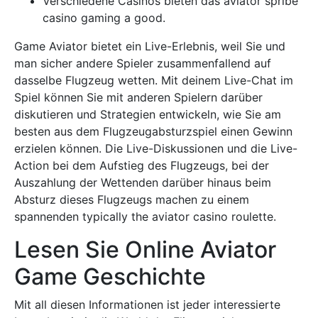
Verschiedene Casinos bieten das aviator spribe
casino gaming a good.
Game Aviator bietet ein Live-Erlebnis, weil Sie und
man sicher andere Spieler zusammenfallend auf
dasselbe Flugzeug wetten. Mit deinem Live-Chat im
Spiel können Sie mit anderen Spielern darüber
diskutieren und Strategien entwickeln, wie Sie am
besten aus dem Flugzeugabsturzspiel einen Gewinn
erzielen können. Die Live-Diskussionen und die Live-
Action bei dem Aufstieg des Flugzeugs, bei der
Auszahlung der Wettenden darüber hinaus beim
Absturz dieses Flugzeugs machen zu einem
spannenden typically the aviator casino roulette.
Lesen Sie Online Aviator
Game Geschichte
Mit all diesen Informationen ist jeder interessierte