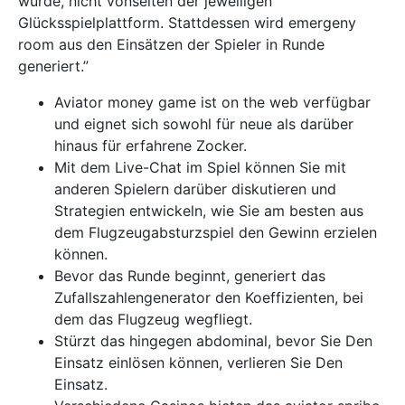
würde, nicht vonseiten der jeweiligen
Glücksspielplattform. Stattdessen wird emergeny
room aus den Einsätzen der Spieler in Runde
generiert.”
Aviator money game ist on the web verfügbar
und eignet sich sowohl für neue als darüber
hinaus für erfahrene Zocker.
Mit dem Live-Chat im Spiel können Sie mit
anderen Spielern darüber diskutieren und
Strategien entwickeln, wie Sie am besten aus
dem Flugzeugabsturzspiel den Gewinn erzielen
können.
Bevor das Runde beginnt, generiert das
Zufallszahlengenerator den Koeffizienten, bei
dem das Flugzeug wegfliegt.
Stürzt das hingegen abdominal, bevor Sie Den
Einsatz einlösen können, verlieren Sie Den
Einsatz.