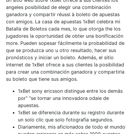
un sitio web sobre 1xBet ofrece a sus clientes los
angeles posibilidad de elegir una combinación
ganadora y compartir réussi à boleto de apuestas
con amigos. La casa de apuestas 1xBet celebra mi
Batalla de Boletos cada mes, lo que otorga the los
jugadores la oportunidad de obter una bonificación
more. Pueden sopesar fácilmente la probabilidad de
que se produzca uno u otro resultado, hacer sus
pronósticos y iniciar un boleto. Además, el sitio
internet de 1xBet ofrece a sus clientes la posibilidad
para crear una combinación ganadora y compartirla
su boleto que tiene sus amigos.
1xBet sony ericsson distingue entre los demás
por” “se tornar una innovadora odaie de
apuestas.
1xBet se diferencia durante su registro durante
un solo clic que solo fotografía segundos.
Diariamente, mis aficionados de todo el mundo