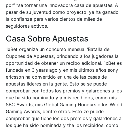
por” “se tornar una innovadora casa de apuestas. A
pesar de su juventud como proyecto, ya ha ganado
la confianza para varios cientos de miles de
seguidores activos.
Casa Sobre Apuestas
1xBet organiza un concurso mensual ‘Batalla de
Cupones de Apuestas’, brindando a los jugadores la
oportunidad de obtener un recibo adicional. 1xBet es
fundada en 3 years ago y en mis últimos años sony
ericsson ha convertido en una de las casas de
apuestas líderes en la gente. Esto se se puede
comprobar con todos los premios y galardones a los
que ha sido nominado y a mis recibidos, como mis
SBC Awards, mis Global Gaming Honours o los World
Gaming Awards, dentre otros. Esto ze puede
comprobar que tiene los dos premios y galardones a
los que ha sido nominada y the los recibidos, como