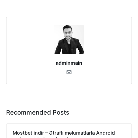
adminmain
Recommended Posts
Mostbet indir – Ətraflı məlumatlarla Android