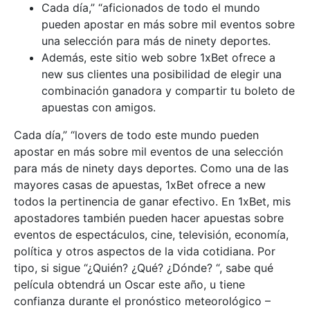
Cada día,” “aficionados de todo el mundo
pueden apostar en más sobre mil eventos sobre
una selección para más de ninety deportes.
Además, este sitio web sobre 1xBet ofrece a
new sus clientes una posibilidad de elegir una
combinación ganadora y compartir tu boleto de
apuestas con amigos.
Cada día,” “lovers de todo este mundo pueden
apostar en más sobre mil eventos de una selección
para más de ninety days deportes. Como una de las
mayores casas de apuestas, 1xBet ofrece a new
todos la pertinencia de ganar efectivo. En 1xBet, mis
apostadores también pueden hacer apuestas sobre
eventos de espectáculos, cine, televisión, economía,
política y otros aspectos de la vida cotidiana. Por
tipo, si sigue “¿Quién? ¿Qué? ¿Dónde? “, sabe qué
película obtendrá un Oscar este año, u tiene
confianza durante el pronóstico meteorológico –