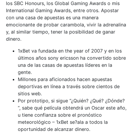
los SBC Honours, los Global Gaming Awards o mis
International Gaming Awards, entre otros. Apostar
con una casa de apuestas es una manera
emocionante de probar carambola, vivir la adrenalina
y, al similar tiempo, tener la posibilidad de ganar
dinero.
1xBet va fundada en the year of 2007 y en los
últimos años sony ericsson ha convertido sobre
una de las casas de apuestas líderes en la
gente.
Millones para aficionados hacen apuestas
deportivas en línea a través sobre cientos de
sitios web.
Por prototipo, si sigue “¿Quién? ¿Qué? ¿Dónde?
“, sabe qué película obtendrá un Oscar este año,
u tiene confianza sobre el pronóstico
meteorológico – 1xBet se?ala a todos la
oportunidad de alcanzar dinero.