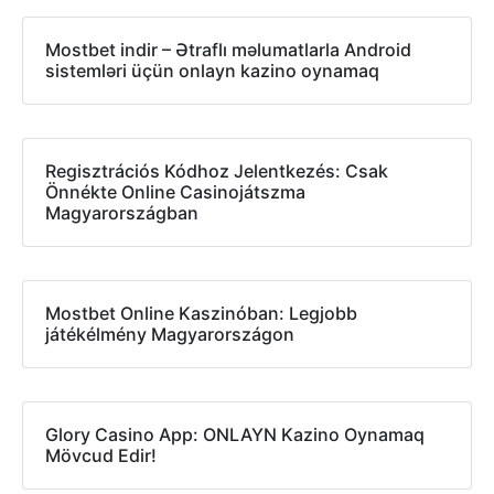
Mostbet indir – Ətraflı məlumatlarla Android
sistemləri üçün onlayn kazino oynamaq
Regisztrációs Kódhoz Jelentkezés: Csak
Önnékte Online Casinojátszma
Magyarországban
Mostbet Online Kaszinóban: Legjobb
játékélmény Magyarországon
Glory Casino App: ONLAYN Kazino Oynamaq
Mövcud Edir!