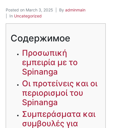
Posted on
March 3, 2025
By
adminmain
In
Uncategorized
Содержимое
Προσωπική
εμπειρία με το
Spinanga
Οι προτείνεις και οι
περιορισμοί του
Spinanga
Συμπεράσματα και
συμβουλές για