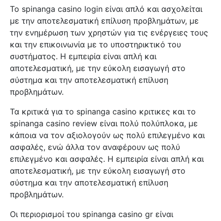
Το spinanga casino login είναι απλό και ασχολείται
με την αποτελεσματική επίλυση προβλημάτων, με
την ενημέρωση των χρηστών για τις ενέργειες τους
και την επικοινωνία με το υποστηρικτικό του
συστήματος. Η εμπειρία είναι απλή και
αποτελεσματική, με την εύκολη εισαγωγή στο
σύστημα και την αποτελεσματική επίλυση
προβλημάτων.
Τα κριτικά για το spinanga casino κριτικες και το
spinanga casino review είναι πολύ πολύπλοκα, με
κάποια να τον αξιολογούν ως πολύ επιλεγμένο και
ασφαλές, ενώ άλλα τον αναφέρουν ως πολύ
επιλεγμένο και ασφαλές. Η εμπειρία είναι απλή και
αποτελεσματική, με την εύκολη εισαγωγή στο
σύστημα και την αποτελεσματική επίλυση
προβλημάτων.
Οι περιορισμοί του spinanga casino gr είναι