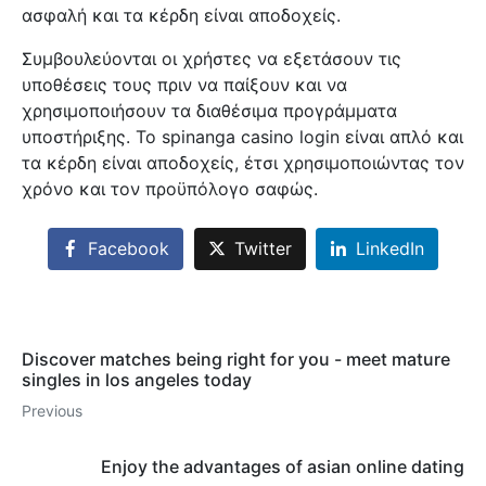
ασφαλή και τα κέρδη είναι αποδοχείς.
Συμβουλεύονται οι χρήστες να εξετάσουν τις
υποθέσεις τους πριν να παίξουν και να
χρησιμοποιήσουν τα διαθέσιμα προγράμματα
υποστήριξης. Το spinanga casino login είναι απλό και
τα κέρδη είναι αποδοχείς, έτσι χρησιμοποιώντας τον
χρόνο και τον προϋπόλογο σαφώς.
Facebook
Twitter
LinkedIn
Discover matches being right for you - meet mature
singles in los angeles today
Previous
Enjoy the advantages of asian online dating