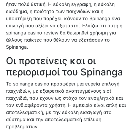
ήταν πολύ θετική. Η εύκολη εγγραφή, η εύκολη
εισόδημα, η ποιότητα των παιχνιδιών και η
υποστήριξη που παρέχει, κάνουν το Spinanga ένα
επιλογή που αξίζει να εξεταστεί. Ελπίζω ότι αυτή η
spinanga casino review θα θεωρηθεί χρήσιμη για
άλλους παίκτες που θέλουν να εξετάσουν το
Spinanga.
Οι προτείνεις και οι
περιορισμοί του Spinanga
Το spinanga casino προσφέρει μια ευρεία επιλογή
παιχνιδιών, με εξαιρετικά αναπτυγμένους slot
παιχνιδιά, που έχουν ως στόχο τον ενοχλητικό και
τον ενδιαφέροντα χρήστη. Η εμπειρία είναι απλή και
αποτελεσματική, με την εύκολη εισαγωγή στο
σύστημα και την αποτελεσματική επίλυση
προβλημάτων.