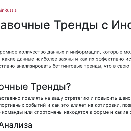
winRussia
тавочные Тренды с Ин
громное количество данных и информации, которые мо
ь, какие данные наиболее важны и как их эффективно 
ективно анализировать беттинговые тренды, что в сво
вочные Тренды?
ственно повлиять на вашу стратегию и повысить шансы
ортивных событий и как это влияет на котировки, поз
е команды или спортсмены находятся в форме и какие 
 Анализа