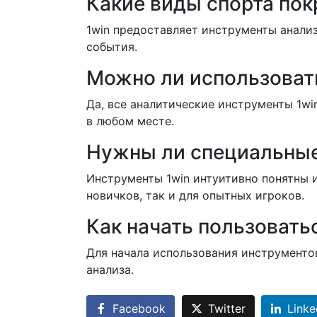
Какие виды спорта по
1win предоставляет инструменты анализ
события.
Можно ли использоват
Да, все аналитические инструменты 1wi
в любом месте.
Нужны ли специальные
Инструменты 1win интуитивно понятны и
новичков, так и для опытных игроков.
Как начать пользовать
Для начала использования инструменто
анализа.
Facebook
Twitter
Linke