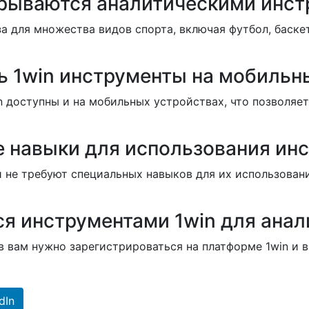
крываются аналитическими инст
а для множества видов спорта, включая футбол, баске
ь 1win инструменты на мобильн
n доступны и на мобильных устройствах, что позволяе
 навыки для использования инс
 не требуют специальных навыков для их использовани
ся инструментами 1win для анал
в вам нужно зарегистрироваться на платформе 1win и 
dIn