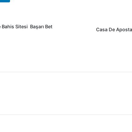
Bahis Sitesi ️ Başarı Bet
Casa De Aposta