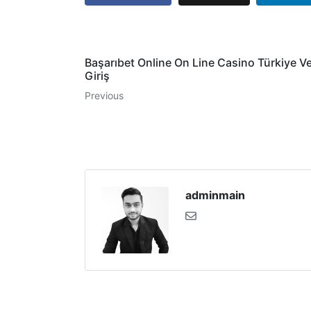
Başarıbet Online On Line Casino Türkiye Ve 
Giriş
Previous
adminmain