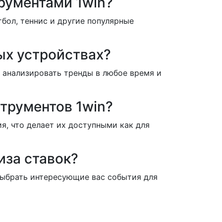
рументами 1win?
тбол, теннис и другие популярные
ых устройствах?
т анализировать тренды в любое время и
трументов 1win?
я, что делает их доступными как для
иза ставок?
выбрать интересующие вас события для