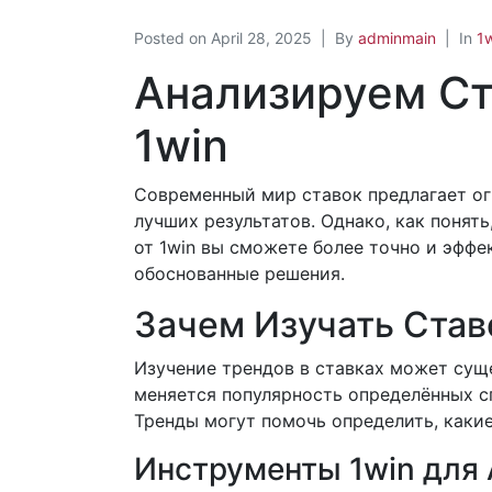
Posted on
April 28, 2025
By
adminmain
In
1
Анализируем С
1win
Современный мир ставок предлагает о
лучших результатов. Однако, как понят
от 1win вы сможете более точно и эфф
обоснованные решения.
Зачем Изучать Ста
Изучение трендов в ставках может суще
меняется популярность определённых сп
Тренды могут помочь определить, каки
Инструменты 1win для