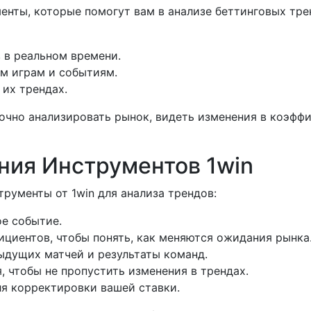
менты, которые помогут вам в анализе беттинговых тр
 в реальном времени.
м играм и событиям.
 их трендах.
очно анализировать рынок, видеть изменения в коэфф
ния Инструментов 1win
рументы от 1win для анализа трендов:
е событие.
циентов, чтобы понять, как меняются ожидания рынка
ыдущих матчей и результаты команд.
, чтобы не пропустить изменения в трендах.
я корректировки вашей ставки.