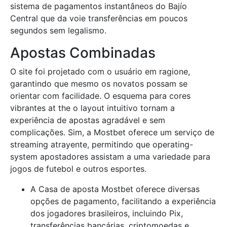
sistema de pagamentos instantâneos do Bajío
Central que da voie transferências em poucos
segundos sem legalismo.
Apostas Combinadas
O site foi projetado com o usuário em ragione,
garantindo que mesmo os novatos possam se
orientar com facilidade. O esquema para cores
vibrantes at the o layout intuitivo tornam a
experiência de apostas agradável e sem
complicações. Sim, a Mostbet oferece um serviço de
streaming atrayente, permitindo que operating-
system apostadores assistam a uma variedade para
jogos de futebol e outros esportes.
A Casa de aposta Mostbet oferece diversas
opções de pagamento, facilitando a experiência
dos jogadores brasileiros, incluindo Pix,
transferências bancárias, criptomoedas e