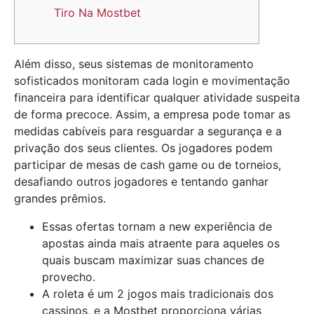
Tiro Na Mostbet
Além disso, seus sistemas de monitoramento
sofisticados monitoram cada login e movimentação
financeira para identificar qualquer atividade suspeita
de forma precoce. Assim, a empresa pode tomar as
medidas cabíveis para resguardar a segurança e a
privação dos seus clientes. Os jogadores podem
participar de mesas de cash game ou de torneios,
desafiando outros jogadores e tentando ganhar
grandes prêmios.
Essas ofertas tornam a new experiência de
apostas ainda mais atraente para aqueles os
quais buscam maximizar suas chances de
provecho.
A roleta é um 2 jogos mais tradicionais dos
cassinos, e a Mostbet proporciona várias