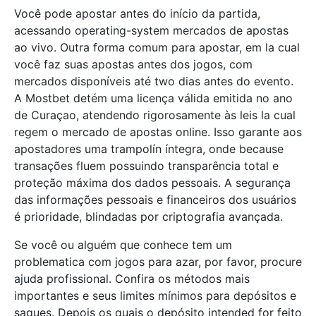
Você pode apostar antes do início da partida,
acessando operating-system mercados de apostas
ao vivo. Outra forma comum para apostar, em la cual
você faz suas apostas antes dos jogos, com
mercados disponíveis até two dias antes do evento.
A Mostbet detém uma licença válida emitida no ano
de Curaçao, atendendo rigorosamente às leis la cual
regem o mercado de apostas online. Isso garante aos
apostadores uma trampolín íntegra, onde because
transações fluem possuindo transparência total e
proteção máxima dos dados pessoais. A segurança
das informações pessoais e financeiros dos usuários
é prioridade, blindadas por criptografia avançada.
Se você ou alguém que conhece tem um
problematica com jogos para azar, por favor, procure
ajuda profissional. Confira os métodos mais
importantes e seus limites mínimos para depósitos e
saques. Depois os quais o depósito intended for feito