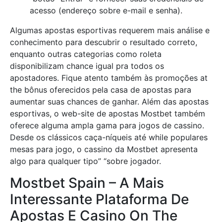
acesso (endereço sobre e-mail e senha).
Algumas apostas esportivas requerem mais análise e
conhecimento para descubrir o resultado correto,
enquanto outras categorias como roleta
disponibilizam chance igual pra todos os
apostadores. Fique atento também às promoções at
the bônus oferecidos pela casa de apostas para
aumentar suas chances de ganhar. Além das apostas
esportivas, o web-site de apostas Mostbet também
oferece alguma ampla gama para jogos de cassino.
Desde os clássicos caça-níqueis até while populares
mesas para jogo, o cassino da Mostbet apresenta
algo para qualquer tipo” “sobre jogador.
Mostbet Spain – A Mais
Interessante Plataforma De
Apostas E Casino On The