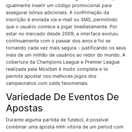
igualmente inserir um código promocional para
assegurar bônus adicionais. A confirmação da
inscrição é enviada via e-mail ou SMS, permitindo
que o usuário comece a jogar imediatamente. Por
estar no mercado desde 2009, a interface evoluiu
continuamente com o passar dos anos e foi se
tornando cada vez mais segura – justificando os seus
mais de um milhão de usuários ao redor do mundo. A
cobertura da Champions League e Premier League
realizada pela Mostbet é muito completa e te
permite apostar nos melhores jogos dos
campeonatos com odds fenomenais.
Variedade De Eventos De
Apostas
Durante alguma partida de futebol, é possível
combinar uma aposta mhh vitória de um period com