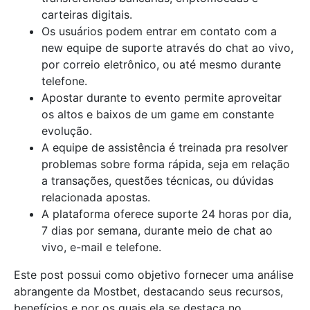
carteiras digitais.
Os usuários podem entrar em contato com a
new equipe de suporte através do chat ao vivo,
por correio eletrônico, ou até mesmo durante
telefone.
Apostar durante to evento permite aproveitar
os altos e baixos de um game em constante
evolução.
A equipe de assistência é treinada pra resolver
problemas sobre forma rápida, seja em relação
a transações, questões técnicas, ou dúvidas
relacionada apostas.
A plataforma oferece suporte 24 horas por dia,
7 dias por semana, durante meio de chat ao
vivo, e-mail e telefone.
Este post possui como objetivo fornecer uma análise
abrangente da Mostbet, destacando seus recursos,
benefícios e por os quais ela se destaca no