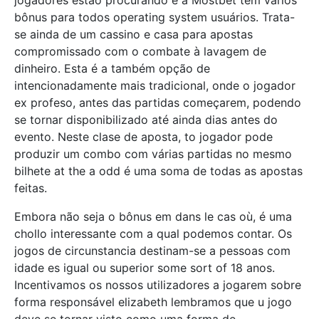
jogadores estão procurando e a Mostbet tem vários
bônus para todos operating system usuários. Trata-
se ainda de um cassino e casa para apostas
compromissado com o combate à lavagem de
dinheiro. Esta é a também opção de
intencionadamente mais tradicional, onde o jogador
ex profeso, antes das partidas começarem, podendo
se tornar disponibilizado até ainda dias antes do
evento. Neste clase de aposta, to jogador pode
produzir um combo com várias partidas no mesmo
bilhete at the a odd é uma soma de todas as apostas
feitas.
Embora não seja o bônus em dans le cas où, é uma
chollo interessante com a qual podemos contar. Os
jogos de circunstancia destinam-se a pessoas com
idade es igual ou superior some sort of 18 anos.
Incentivamos os nossos utilizadores a jogarem sobre
forma responsável elizabeth lembramos que u jogo