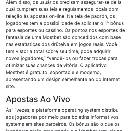
Além disso, os usuários precisam assegurar-se de la
cual cumprem suas leis e regulamentos locais com
relação às apostas on-line. Na tela de padrón, os
jogadores tem a possibilidade de solicitar o 1º bônus
para esportes ou cassino. Os pontos nos esportes de
fantasia de uma Mostbet são concedidos com base
nas estatísticas dos drūteiva em jogos reais. Você
tem vistoria total sobre seu time, pode adquirir
novos jogadores,” “vendê-los ou fazer trocas para
otimizar suas chances de vitória. O aplicativo
Mostbet é gratuito, soportable e moderno,
apresentando um design semelhante ao do internet
site.
Apostas Ao Vivo
Às” “vezes, a plataforma operating system distribui
aos jogadores por meio para boletins informativos
systems em sites parceiros. Os bônus são o que os