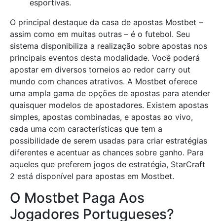
esportivas.
O principal destaque da casa de apostas Mostbet –
assim como em muitas outras – é o futebol. Seu
sistema disponibiliza a realização sobre apostas nos
principais eventos desta modalidade. Você poderá
apostar em diversos torneios ao redor carry out
mundo com chances atrativos. A Mostbet oferece
uma ampla gama de opções de apostas para atender
quaisquer modelos de apostadores. Existem apostas
simples, apostas combinadas, e apostas ao vivo,
cada uma com características que tem a
possibilidade de serem usadas para criar estratégias
diferentes e acentuar as chances sobre ganho. Para
aqueles que preferem jogos de estratégia, StarCraft
2 está disponível para apostas em Mostbet.
O Mostbet Paga Aos
Jogadores Portugueses?