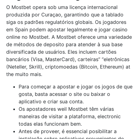
O Mostbet opera sob uma licença internacional
produzida por Curaçao, garantindo que a tablado
siga os padrões regulatórios globais. Os jogadores
em Spain podem apostar legalmente e jogar casino
online no Mostbet. A Mostbet oferece uma variedade
de métodos de deposito para atender à sua base
diversificada de usuários. Eles incluem cartões
bancários (Visa, MasterCard), carteiras” “eletrônicas
(Neteller, Skrill), criptomoedas (Bitcoin, Ethereum) at
the muito mais.
Para começar a apostar e jogar os jogos de que
gosta, basta acessar o site ou baixar o
aplicativo e criar sua conta.
Os apostadores weil Mostbet têm várias
maneiras de visitar a plataforma, electronic
todas elas funcionam bem.
Antes de proveer, é essencial posibilitar a
instalação sobre aplicativos provenientes de