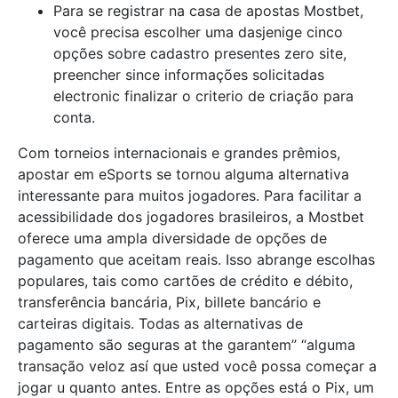
Para se registrar na casa de apostas Mostbet,
você precisa escolher uma dasjenige cinco
opções sobre cadastro presentes zero site,
preencher since informações solicitadas
electronic finalizar o criterio de criação para
conta.
Com torneios internacionais e grandes prêmios,
apostar em eSports se tornou alguma alternativa
interessante para muitos jogadores. Para facilitar a
acessibilidade dos jogadores brasileiros, a Mostbet
oferece uma ampla diversidade de opções de
pagamento que aceitam reais. Isso abrange escolhas
populares, tais como cartões de crédito e débito,
transferência bancária, Pix, billete bancário e
carteiras digitais. Todas as alternativas de
pagamento são seguras at the garantem” “alguma
transação veloz así que usted você possa começar a
jogar u quanto antes. Entre as opções está o Pix, um