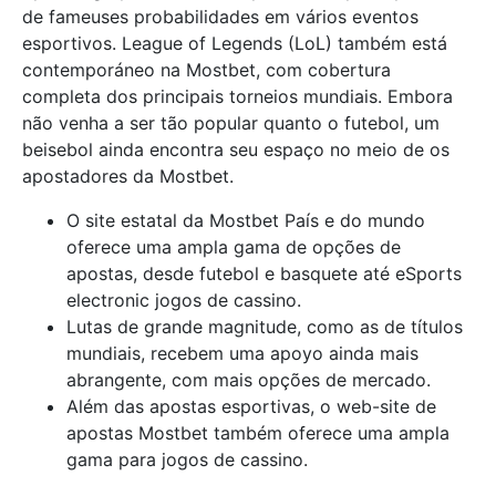
de fameuses probabilidades em vários eventos
esportivos. League of Legends (LoL) também está
contemporáneo na Mostbet, com cobertura
completa dos principais torneios mundiais. Embora
não venha a ser tão popular quanto o futebol, um
beisebol ainda encontra seu espaço no meio de os
apostadores da Mostbet.
O site estatal da Mostbet País e do mundo
oferece uma ampla gama de opções de
apostas, desde futebol e basquete até eSports
electronic jogos de cassino.
Lutas de grande magnitude, como as de títulos
mundiais, recebem uma apoyo ainda mais
abrangente, com mais opções de mercado.
Além das apostas esportivas, o web-site de
apostas Mostbet também oferece uma ampla
gama para jogos de cassino.