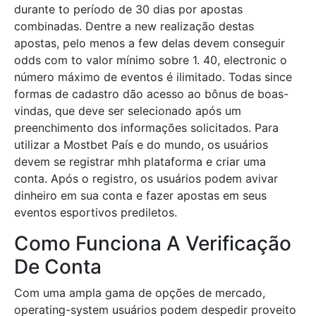
durante to período de 30 dias por apostas
combinadas. Dentre a new realização destas
apostas, pelo menos a few delas devem conseguir
odds com to valor mínimo sobre 1. 40, electronic o
número máximo de eventos é ilimitado. Todas since
formas de cadastro dão acesso ao bônus de boas-
vindas, que deve ser selecionado após um
preenchimento dos informações solicitados. Para
utilizar a Mostbet País e do mundo, os usuários
devem se registrar mhh plataforma e criar uma
conta. Após o registro, os usuários podem avivar
dinheiro em sua conta e fazer apostas em seus
eventos esportivos prediletos.
Como Funciona A Verificação
De Conta
Com uma ampla gama de opções de mercado,
operating-system usuários podem despedir proveito