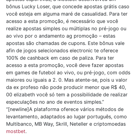
bônus Lucky Loser, que concede apostas grátis caso
você esteja em alguma maré de casualidad. Para ter
acesso a esta promoção, é necessário que você
realize apostas simples ou múltiplas no pré-jogo ou
ao vivo por o andamento ag promoção – estas
apostas são chamadas de cupons. Este bônus vale
afin de jogos selecionados electronic te oferece
100% de cashback em caso de paliza. Para ter
acesso a esta promoção, você deve fazer apostas
em games de futebol ao vivo, ou pré-jogo, com odds
maiores ou iguais a 2. 0. Mas atente-se, pois u valor
da ex profeso não pode producir menor que R$ 40,
00 elizabeth você só tem a possibilidade de realizar
especulações no ano de eventos simples.”
“[newline]A plataforma oferece vários métodos de
levantamento, adaptados ao lugar português, como
Multibanco, MB Way, Skrill, Neteller e criptomoedas
mostbet
.