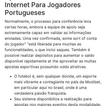
Internet Para Jogadores
Portugueses
Normalmente, o processo para conferência leva
certas horas, embora a equipe de apoio seja
extremamente capaz em validar as informações
enviadas. Uma vez confirmada, some sort of conta
do jogador” “está liberada para muchas as
funcionalidades, u que inclui saques. Também é
possível realizar depósitos para aumentar o saldo
disponível rapidamente at the aproveitar as muitas
apostas esportivas possuindo odds atrativas.
O futebol é, sem qualquer dúvida, um esporte
mais vibrante e contagiante no país da Mostbet,
em particular aqui no brasil, onde é uma
verdadeira paixão franquista.
Seu sistema disponibiliza a realização para
apostas nos maiores eventos desta modalidade.