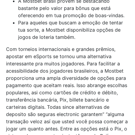
A Mostbet Brasil provém se destacando
bastante pelo valor para bônus que está
oferecendo em tua promoção de boas-vindas.
Para aqueles que buscam a emoção de tentar
tua sorte, a Mostbet disponibiliza opções de
jogos de loteria também.
Com torneios internacionais e grandes prêmios,
apostar em eSports se tornou uma alternativa
interessante pra muitos jogadores. Para facilitar a
acessibilidade dos jogadores brasileiros, a Mostbet
proporciona uma ampla diversidade de opções para
pagamento que aceitam reais. Isso abrange escolhas
populares, asi como cartões de crédito e débito,
transferência bancária, Pix, billete bancário e
carteiras digitais. Todas since alternativas de
deposito são seguras electronic garantem” “alguma
transação veloz así que usted você possa começar a
jogar um quanto antes. Entre as opções está o Pix, o