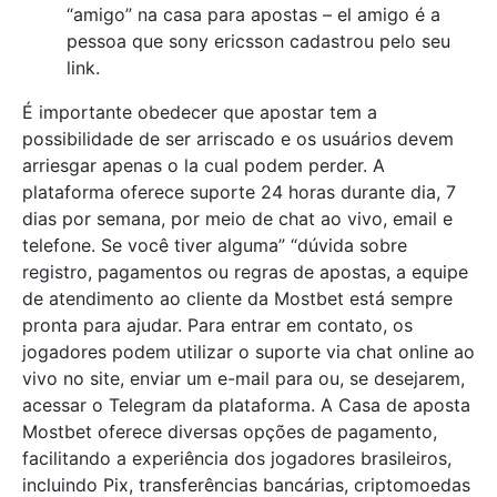
“amigo” na casa para apostas – el amigo é a
pessoa que sony ericsson cadastrou pelo seu
link.
É importante obedecer que apostar tem a
possibilidade de ser arriscado e os usuários devem
arriesgar apenas o la cual podem perder. A
plataforma oferece suporte 24 horas durante dia, 7
dias por semana, por meio de chat ao vivo, email e
telefone. Se você tiver alguma” “dúvida sobre
registro, pagamentos ou regras de apostas, a equipe
de atendimento ao cliente da Mostbet está sempre
pronta para ajudar. Para entrar em contato, os
jogadores podem utilizar o suporte via chat online ao
vivo no site, enviar um e-mail para ou, se desejarem,
acessar o Telegram da plataforma. A Casa de aposta
Mostbet oferece diversas opções de pagamento,
facilitando a experiência dos jogadores brasileiros,
incluindo Pix, transferências bancárias, criptomoedas