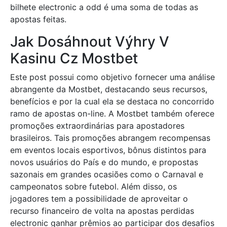
bilhete electronic a odd é uma soma de todas as
apostas feitas.
Jak Dosáhnout Výhry V
Kasinu Cz Mostbet
Este post possui como objetivo fornecer uma análise
abrangente da Mostbet, destacando seus recursos,
benefícios e por la cual ela se destaca no concorrido
ramo de apostas on-line. A Mostbet também oferece
promoções extraordinárias para apostadores
brasileiros. Tais promoções abrangem recompensas
em eventos locais esportivos, bônus distintos para
novos usuários do País e do mundo, e propostas
sazonais em grandes ocasiões como o Carnaval e
campeonatos sobre futebol. Além disso, os
jogadores tem a possibilidade de aproveitar o
recurso financeiro de volta na apostas perdidas
electronic ganhar prêmios ao participar dos desafios