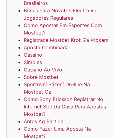
Brasileiros
Bônus Para Novatos Electronic
Jogadores Regulares
Como Apostar Em Esportes Com
Mostbet?
Registrace Mostbet Krok Za Krokem
Aposta Combinada
Cassino
Simples
Cassino Ao Vivo
Sobre Mostbet
Sportovní Sázení On-line Na
Mostbet Cz
Como Sony Ericsson Registrar No
Internet Site Da Casa Para Apostas
Mostbet?
Antes Ag Partida
Como Fazer Uma Aposta Na
Mostbet?