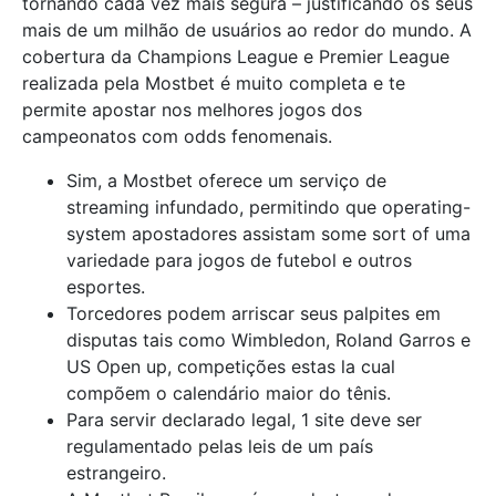
tornando cada vez mais segura – justificando os seus
mais de um milhão de usuários ao redor do mundo. A
cobertura da Champions League e Premier League
realizada pela Mostbet é muito completa e te
permite apostar nos melhores jogos dos
campeonatos com odds fenomenais.
Sim, a Mostbet oferece um serviço de
streaming infundado, permitindo que operating-
system apostadores assistam some sort of uma
variedade para jogos de futebol e outros
esportes.
Torcedores podem arriscar seus palpites em
disputas tais como Wimbledon, Roland Garros e
US Open up, competições estas la cual
compõem o calendário maior do tênis.
Para servir declarado legal, 1 site deve ser
regulamentado pelas leis de um país
estrangeiro.