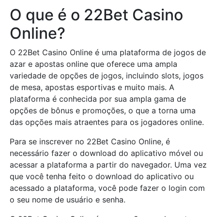
O que é o 22Bet Casino
Online?
O 22Bet Casino Online é uma plataforma de jogos de
azar e apostas online que oferece uma ampla
variedade de opções de jogos, incluindo slots, jogos
de mesa, apostas esportivas e muito mais. A
plataforma é conhecida por sua ampla gama de
opções de bônus e promoções, o que a torna uma
das opções mais atraentes para os jogadores online.
Para se inscrever no 22Bet Casino Online, é
necessário fazer o download do aplicativo móvel ou
acessar a plataforma a partir do navegador. Uma vez
que você tenha feito o download do aplicativo ou
acessado a plataforma, você pode fazer o login com
o seu nome de usuário e senha.