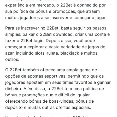
experiência em mercado, o 22Bet é conhecido por
sua política de bónus e promoções, que atraem
muitos jogadores a se inscrever e começar a jogar.
Para se inscrever no 22Bet, basta seguir os passos
simples: baixar o 22Bet download, criar uma conta e
fazer o 22Bet login. Depois disso, você pode
começar a explorar a vasta variedade de jogos de
azar, incluindo slots, ruleta, blackjack e muitos
outros.
O 22Bet também oferece uma ampla gama de
opções de apostas esportivas, permitindo que os
jogadores apostem em seus times favoritos e ganhar
dinheiro. Além disso, o 22Bet tem uma política de
bónus e promoções que é difícil de igualar,
oferecendo bónus de boas-vindas, bónus de
depósito e muitas outras ofertas especiais.