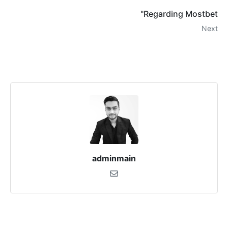
"Regarding Mostbet
Next
adminmain