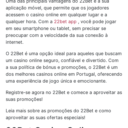
Uma das principais vantagens do 22Bet é a sua
aplicação móvel, que permite que os jogadores
acessem o casino online em qualquer lugar e a
qualquer hora. Com a
22bet app
, você pode jogar
em seu smartphone ou tablet, sem precisar se
preocupar com a velocidade da sua conexão à
internet.
O 22Bet é uma opção ideal para aqueles que buscam
um casino online seguro, confiável e divertido. Com
a sua política de bónus e promoções, o 22Bet é um
dos melhores casinos online em Portugal, oferecendo
uma experiência de jogo única e emocionante.
Registre-se agora no 22Bet e comece a aproveitar as
suas promoções!
Leia mais sobre as promoções do 22Bet e como
aproveitar as suas ofertas especiais!