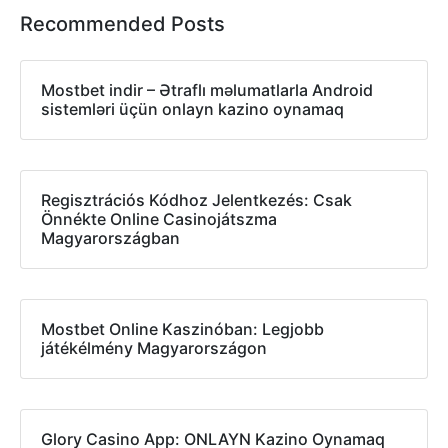
Recommended Posts
Mostbet indir – Ətraflı məlumatlarla Android
sistemləri üçün onlayn kazino oynamaq
Regisztrációs Kódhoz Jelentkezés: Csak
Önnékte Online Casinojátszma
Magyarországban
Mostbet Online Kaszinóban: Legjobb
játékélmény Magyarországon
Glory Casino App: ONLAYN Kazino Oynamaq