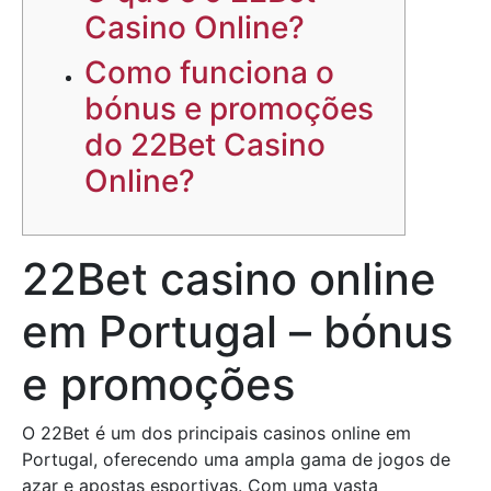
Casino Online?
Como funciona o
bónus e promoções
do 22Bet Casino
Online?
22Bet casino online
em Portugal – bónus
e promoções
O 22Bet é um dos principais casinos online em
Portugal, oferecendo uma ampla gama de jogos de
azar e apostas esportivas. Com uma vasta