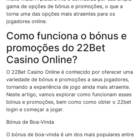
gama de opções de bônus e promoções, o que a
torna uma das opções mais atraentes para os
jogadores online.
Como funciona o bónus e
promoções do 22Bet
Casino Online?
O 22Bet Casino Online é conhecido por oferecer uma
variedade de bónus e promoções a seus jogadores,
tornando a experiência de jogo ainda mais atraente.
Neste artigo, vamos explorar como funcionam esses
bónus e promoções, bem como como obter o 22bet
login e começar a jogar.
Bónus de Boa-Vinda
O bónus de boa-vinda é um dos mais populares entre