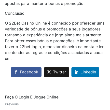
apostas para manter o bónus e promoção.
Conclusão
O 22Bet Casino Online é conhecido por oferecer uma
variedade de bónus e promoções a seus jogadores,
tornando a experiência de jogo ainda mais atraente.
Para obter esses bónus e promoções, é importante
fazer o 22bet login, depositar dinheiro na conta e ler
e entender as regras e condições associadas a cada
um.
Facebook
Twitter
LinkedIn
Faça O Login E Jogue Online
Previous