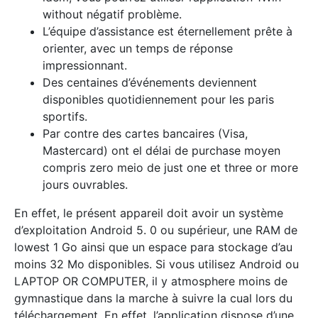
without négatif problème.
L’équipe d’assistance est éternellement prête à
orienter, avec un temps de réponse
impressionnant.
Des centaines d’événements deviennent
disponibles quotidiennement pour les paris
sportifs.
Par contre des cartes bancaires (Visa,
Mastercard) ont el délai de purchase moyen
compris zero meio de just one et three or more
jours ouvrables.
En effet, le présent appareil doit avoir un système
d’exploitation Android 5. 0 ou supérieur, une RAM de
lowest 1 Go ainsi que un espace para stockage d’au
moins 32 Mo disponibles. Si vous utilisez Android ou
LAPTOP OR COMPUTER, il y atmosphere moins de
gymnastique dans la marche à suivre la cual lors du
téléchargement. En effet, l’application dispose d’une