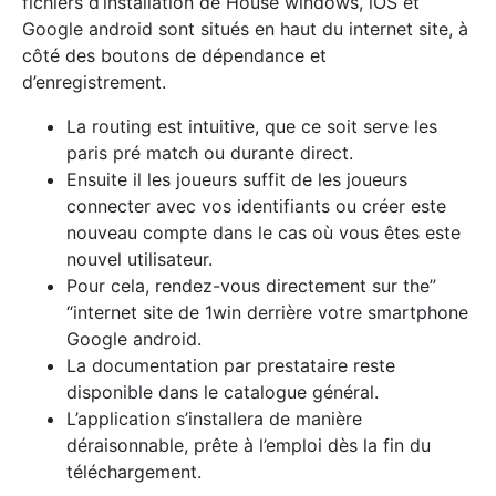
fichiers d’installation de House windows, iOS et
Google android sont situés en haut du internet site, à
côté des boutons de dépendance et
d’enregistrement.
La routing est intuitive, que ce soit serve les
paris pré match ou durante direct.
Ensuite il les joueurs suffit de les joueurs
connecter avec vos identifiants ou créer este
nouveau compte dans le cas où vous êtes este
nouvel utilisateur.
Pour cela, rendez-vous directement sur the”
“internet site de 1win derrière votre smartphone
Google android.
La documentation par prestataire reste
disponible dans le catalogue général.
L’application s’installera de manière
déraisonnable, prête à l’emploi dès la fin du
téléchargement.