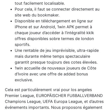
tout facilement localisable.
Pour cela, il faut se connecter directement au
site web du bookmaker.
Disponible en téléchargement en ligne sur
iPhone et sur Android, 1win APK permet à
chaque joueur d’accéder à l’intégralité kklk
offres disponibles sobre termes de london
sportifs.
Une rentable de jeu imprévisible, ultra-rapide
mais durante même temps spectaculaire
garantit presque toujours des cotes élevées.
1win accueille de nouveaux joueurs de Côte
d’Ivoire avec une offre de added bonus
exclusive.
Cela est particulièrement vrai pour los angeles
Premier League, EUROPÄISCHER FUßBALLVERBAND
Champions League, UEFA Europa League, et d’autres
événements importants. Nous proposons également