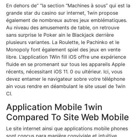
En dehors de” “la section “Machines à sous” qui est la
grande star du casino sur internet, 1win propose
également de nombreux autres jeux emblématiques.
Au niveau des amusements de table, on retrouve
sans surprise le Poker ain le Blackjack derrière
plusieurs variantes. La Roulette, le Pachinko et le
Monopoly font également spiel des jeux en vente
libre. L’application 1Win fill iOS offre une expérience
fluide en se promenant sur tous les appareils Apple
récents, nécessitant iOS 11. 0 ou ultérieur. Ici, vous
devez entamer le navigateur sobre votre téléphone
ain vous rendre en déambulant le site usuel de 1win
CI.
Application Mobile 1win
Compared To Site Web Mobile
Le site internet ainsi que applications mobile phones
sont conçus para manière conviviale et intuitive,