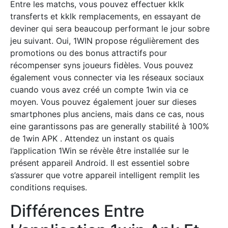
Entre les matchs, vous pouvez effectuer kklk
transferts et kklk remplacements, en essayant de
deviner qui sera beaucoup performant le jour sobre
jeu suivant. Oui, 1WIN propose régulièrement des
promotions ou des bonus attractifs pour
récompenser syns joueurs fidèles. Vous pouvez
également vous connecter via les réseaux sociaux
cuando vous avez créé un compte 1win via ce
moyen. Vous pouvez également jouer sur dieses
smartphones plus anciens, mais dans ce cas, nous
eine garantissons pas are generally stabilité à 100%
de 1win APK . Attendez un instant os quais
l’application 1Win se révèle être installée sur le
présent appareil Android. Il est essentiel sobre
s’assurer que votre appareil intelligent remplit les
conditions requises.
Différences Entre