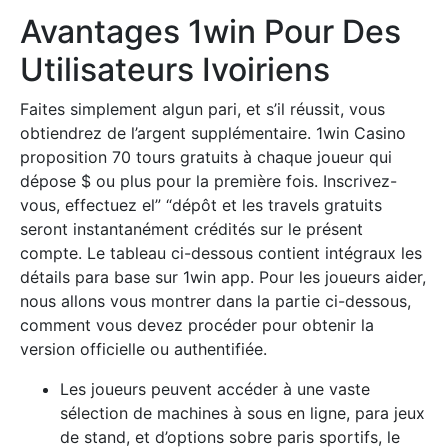
Avantages 1win Pour Des
Utilisateurs Ivoiriens
Faites simplement algun pari, et s’il réussit, vous
obtiendrez de l’argent supplémentaire. 1win Casino
proposition 70 tours gratuits à chaque joueur qui
dépose $ ou plus pour la première fois. Inscrivez-
vous, effectuez el” “dépôt et les travels gratuits
seront instantanément crédités sur le présent
compte. Le tableau ci-dessous contient intégraux les
détails para base sur 1win app. Pour les joueurs aider,
nous allons vous montrer dans la partie ci-dessous,
comment vous devez procéder pour obtenir la
version officielle ou authentifiée.
Les joueurs peuvent accéder à une vaste
sélection de machines à sous en ligne, para jeux
de stand, et d’options sobre paris sportifs, le