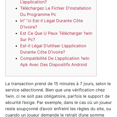
L’application?
Téléchargez Le Fichier D’installation
Du Programme Pc
In” “ci Est-il Légal Durante Côte
D’ivoire?
Est Ce Que U Peux Télécharger 1win
Sur Pc?
Est-il Légal D’utiliser L’application
Durante Côte D’ivoire?
Compatibilité De L’application 1win
Apk Avec Des Dispositifs Android
La transaction prend de 15 minutes à 7 jours, selon le
service sélectionné. Bien que una vérification chez
1win. ci ne soit pas obligatoire, parfois le support de
sécurité l’exige. Par exemple, dans le cas où un joueur
reste soupçonné d’avoir enfreint les règles du site, ou
cuando un joueur demande le retrait d’une somme