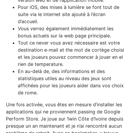
version web et de l’application mobile.
Pour iOS, des mises à lumière se font tout de
suite via le internet site ajouté à l’écran
d’accueil.
Vous verrez également immédiatement les
bonus actuels sur la web page principale.
Tout ce never vous avez nécessaire est votre
destination e-mail et the mot de cortège choisi
et les joueurs pouvez commencer à jouer en el
rien de temperature.
En au-delà de, des informations et des
statistiques utiles au niveau des jeux sont
affichées pour les joueurs aider dans vos choix
de rome.
Une fois activée, vous êtes en mesure d’installer les
applications qui ne proviennent passing de Google
Perform Store. Je joue sur 1win Côte d’Ivoire depuis
presque un an maintenant et je n’ai rencontré aucun