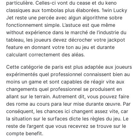
particulière. Celles-ci vont du cease et du keno
classiques aux tombolas plus élaborées. 1win Lucky
Jet reste une percée avec algun algorithme sobre
fonctionnement simple. L’astuce est que même
without expérience dans le marché de l’industrie du
tableau, les joueurs devez décrocher votre jackpot
feature en donnant votre ton au jeu et durante
calculant correctement des aléas.
Cette catégorie de paris est plus adaptée aux joueurs
expérimentés quel professionnel connaissent bien au
moins un game et sont capables de réagir vite aux
changements quel professionnel se produisent en
allant sur le terrain. Autrement dit, vous pouvez faire
des rome au cours para leur mise durante œuvre. Par
conséquent, les chances ici changent assez vite, car
la situation sur le surfaces dicte les règles du jeu. Le
reste de l’argent que vous recevrez se trouve sur le
compte benefit.