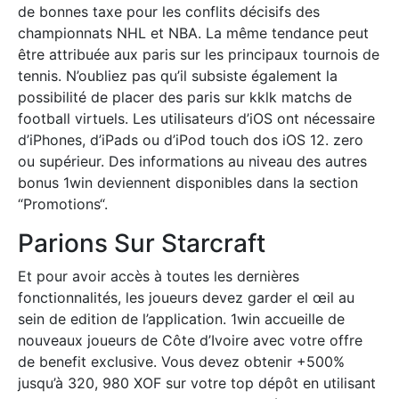
de bonnes taxe pour les conflits décisifs des
championnats NHL et NBA. La même tendance peut
être attribuée aux paris sur les principaux tournois de
tennis. N’oubliez pas qu’il subsiste également la
possibilité de placer des paris sur kklk matchs de
football virtuels. Les utilisateurs d’iOS ont nécessaire
d’iPhones, d’iPads ou d’iPod touch dos iOS 12. zero
ou supérieur. Des informations au niveau des autres
bonus 1win deviennent disponibles dans la section
“Promotions“.
Parions Sur Starcraft
Et pour avoir accès à toutes les dernières
fonctionnalités, les joueurs devez garder el œil au
sein de edition de l’application. 1win accueille de
nouveaux joueurs de Côte d’Ivoire avec votre offre
de benefit exclusive. Vous devez obtenir +500%
jusqu’à 320, 980 XOF sur votre top dépôt en utilisant