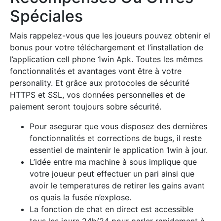
Spéciales
Mais rappelez-vous que les joueurs pouvez obtenir el
bonus pour votre téléchargement et l’installation de
l’application cell phone 1win Apk. Toutes les mêmes
fonctionnalités et avantages vont être à votre
personality. Et grâce aux protocoles de sécurité
HTTPS et SSL, vos données personnelles et de
paiement seront toujours sobre sécurité.
Pour asegurar que vous disposez des dernières
fonctionnalités et corrections de bugs, il reste
essentiel de maintenir le application 1win à jour.
L’idée entre ma machine à sous implique que
votre joueur peut effectuer un pari ainsi que
avoir le temperatures de retirer les gains avant
os quais la fusée n’explose.
La fonction de chat en direct est accessible