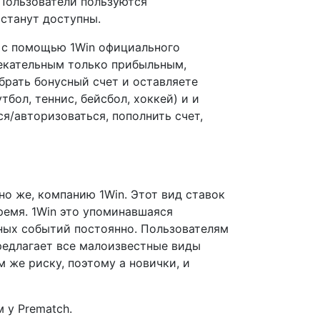
 Пользователи пользуются
станут доступны.
ь, с помощью 1Win официального
лекательным только прибыльным,
брать бонусный счет и оставляете
ол, теннис, бейсбол, хоккей) и и
ся/авторизоваться, пополнить счет,
но же, компанию 1Win. Этот вид ставок
ремя. 1Win это упоминавшаяся
вных событий постоянно. Пользователям
редлагает все малоизвестные виды
 же риску, поэтому а новички, и
 у Prematch.