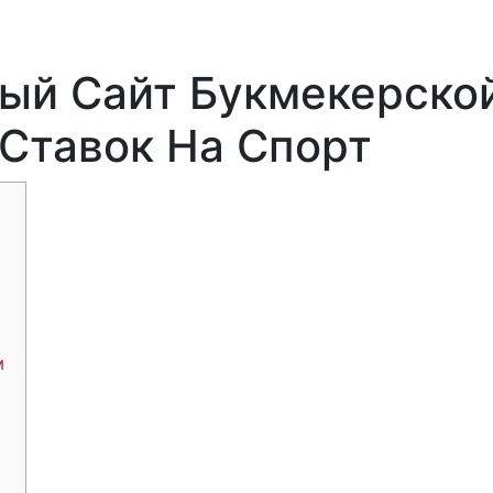
ый Сайт Букмекерско
Ставок На Спорт
м