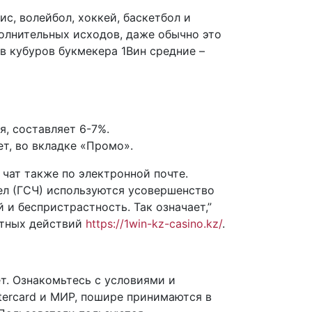
с, волейбол, хоккей, баскетбол и
олнительных исходов, даже обычно это
в кубуров букмекера 1Вин средние –
, составляет 6-7%.
т, во вкладке «Промо».
 чат также по электронной почте.
сел (ГСЧ) используются усовершенство
 и беспристрастность. Так означает,”
стных действий
https://1win-kz-casino.kz/
.
т. Ознакомьтесь с условиями и
tercard и МИР, пошире принимаются в