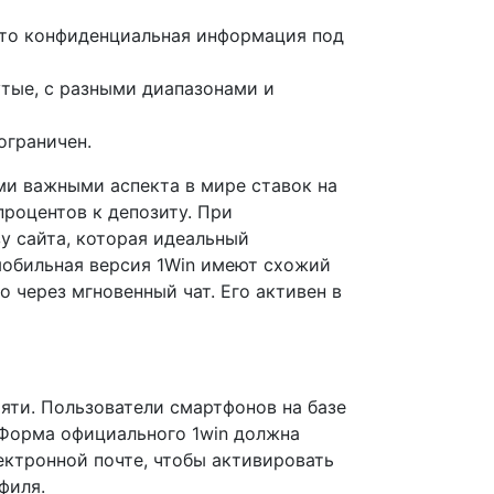
что конфиденциальная информация под
утые, с разными диапазонами и
ограничен.
ми важными аспекта в мире ставок на
процентов к депозиту. При
у сайта, которая идеальный
мобильная версия 1Win имеют схожий
 через мгновенный чат. Его активен в
яти. Пользователи смартфонов на базе
. Форма официального 1win должна
ектронной почте, чтобы активировать
филя.