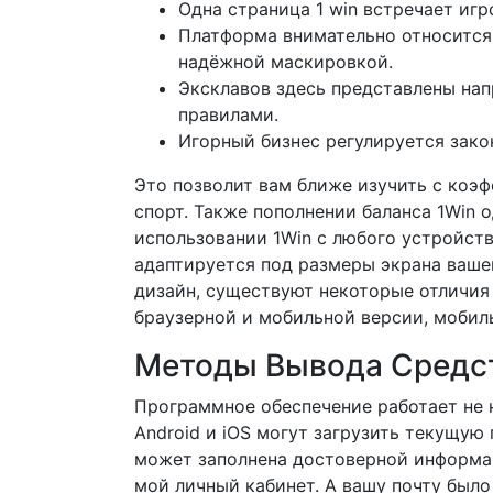
Одна страница 1 win встречает иг
Платформа внимательно относится
надёжной маскировкой.
Эксклавов здесь представлены нап
правилами.
Игорный бизнес регулируется зако
Это позволит вам ближе изучить с коэ
спорт. Также пополнении баланса 1Win о
использовании 1Win с любого устройств
адаптируется под размеры экрана ваше
дизайн, существуют некоторые отличия
браузерной и мобильной версии, мобил
Методы Вывода Средст
Программное обеспечение работает не 
Android и iOS могут загрузить текущую
может заполнена достоверной информац
мой личный кабинет. А вашу почту был