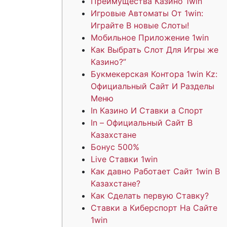
Преимущества Казино 1win
Игровые Автоматы От 1win:
Играйте В новые Слоты!
Мобильное Приложение 1win
Как Выбрать Слот Для Игры же
Казино?”
Букмекерская Контора 1win Kz:
Официальный Сайт И Разделы
Меню
In Казино И Ставки а Спорт
In – Официальный Сайт В
Казахстане
Бонус 500%
Live Ставки 1win
Как давно Работает Сайт 1win В
Казахстане?
Как Сделать первую Ставку?
Ставки а Киберспорт На Сайте
1win