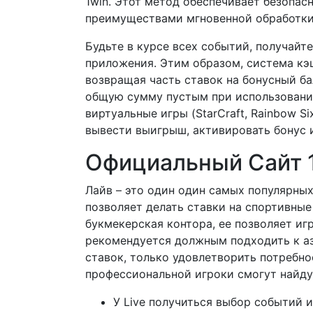
1win. Этот метод обеспечивает безопа
преимуществами мгновенной обработки 
Будьте в курсе всех событий, получайт
приложения. Этим образом, система кэ
возвращая часть ставок на бонусный б
общую сумму пустым при использовании 
виртуальные игры (StarCraft, Rainbow S
вывести выигрыш, активировать бонус и
Официальный Сайт 1
Лайв – это один один самых популярных
позволяет делать ставки на спортивны
букмекерская контора, ее позволяет иг
рекомендуется должным подходить к аз
ставок, только удовлетворить потребно
профессиональной игроки смогут найду
У Live получиться выбор событий и